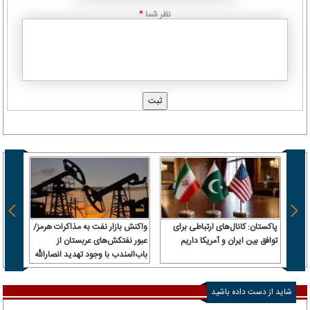
نظر شما
*
پاکستان: کانال‌های ارتباطی برای
واکنش بازار نفت به مذاکرات هرمز/
از اب
توافق بین ایران و آمریکا داریم
عبور نفتکش‌های عربستان از
از میا
باب‌المندب با وجود تهدید انصارالله
و وسع
شاید از دست داده باشید