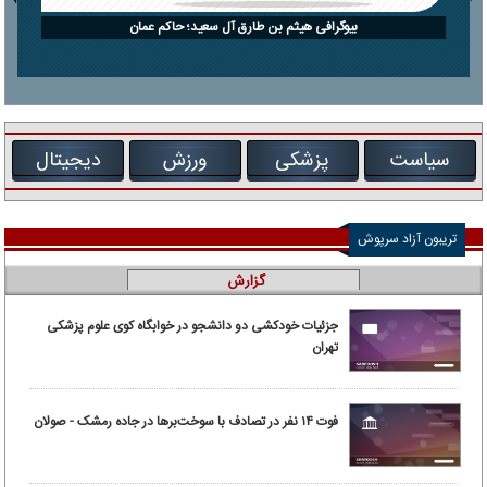
بیوگرافی هیثم بن طارق آل سعید؛ حاکم عمان
سیاست
پزشکی
ورزش
دیجیتال
تریبون آزاد سرپوش
گزارش
جزئیات خودکشی دو دانشجو در خوابگاه کوی علوم پزشکی
تهران
فوت ۱۴ نفر در تصادف با سوخت‌برها در جاده رمشک - صولان