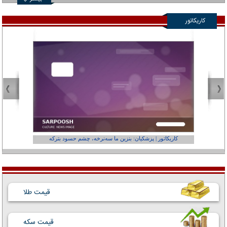
کاریکاتور
کاریکاتور | پزشکیان: بنزین ما سه‌نرخه، چشم حسود بترکه
کارتون | وا
قیمت طلا
قیمت سکه