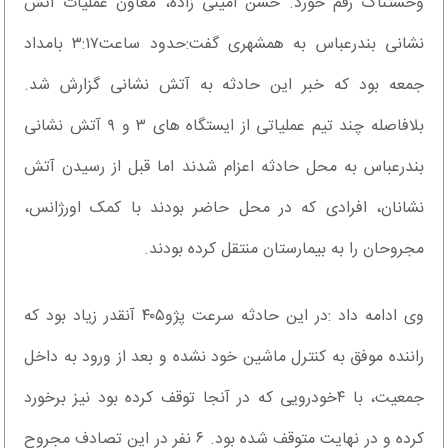
وحشتناک رقم خورد. حسن امینی زاده، معاون عملیات آتش
نشانی بندرعباس به همشهری گفت:حدود ساعت۳:۱۷ بامداد
جمعه بود که خبر این حادثه به آتش نشانی گزارش شد.
بلافاصله چند تیم عملیاتی از ایستگاه های ۳ و ۹ آتش نشانی
بندرعباس به محل حادثه اعزام شدند اما قبل از رسیدن آتش
نشانان، افرادی که در محل حاضر بودند با کمک اورژانس،
مجروحان را به بیمارستان منتقل کرده بودند.
وی ادامه داد :در این حادثه سرعت پژو۴۰۵ آنقدر زیاد بود که
راننده موفق به کنترل ماشین خود نشده و بعد از ورود به داخل
جمعیت، با ۴خودرویی که در آنجا توقف کرده بود نیز برخورد
کرده و در نهایت متوقف شده بود. ۶ نفر در این تصادف مجروح