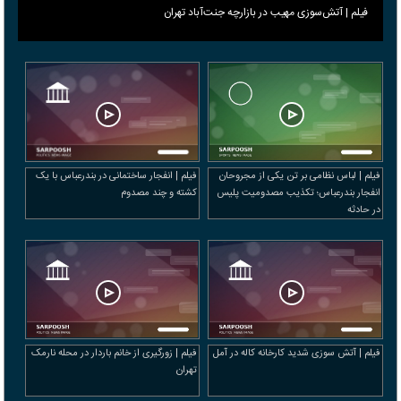
فیلم | آتش‌سوزی مهیب در بازارچه جنت‌آباد تهران
فیلم | لباس نظامی بر تن یکی از مجروحان
فیلم | انفجار ساختمانی در بندرعباس با یک
انفجار بندرعباس؛ تکذیب مصدومیت پلیس
کشته و چند مصدوم
در حادثه
فیلم | آتش سوزی شدید کارخانه کاله در آمل
فیلم | زورگیری از خانم باردار در محله نارمک
تهران