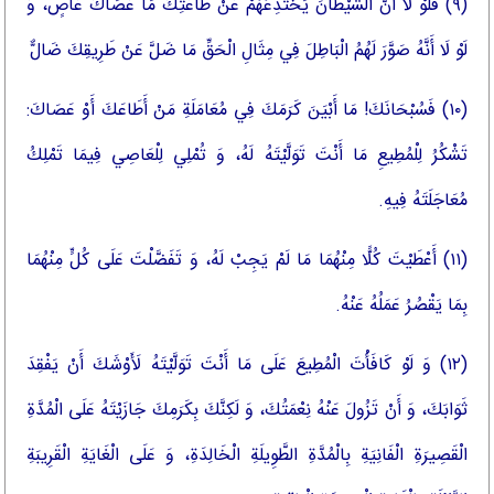
(۹) فَلَوْ لَا أَنَّ الشَّيْطَانَ يَخْتَدِعُهُمْ عَنْ طَاعَتِكَ مَا عَصَاكَ عَاصٍ، وَ
لَوْ لَا أَنَّهُ صَوَّرَ لَهُمُ الْبَاطِلَ فِي مِثَالِ الْحَقِّ مَا ضَلَّ عَنْ طَرِيقِكَ ضَالٌّ
(۱۰) فَسُبْحَانَكَ! مَا أَبْيَنَ كَرَمَكَ فِي مُعَامَلَةِ مَنْ أَطَاعَكَ أَوْ عَصَاكَ:
تَشْكُرُ لِلْمُطِيعِ مَا أَنْتَ تَوَلَّيْتَهُ لَهُ، وَ تُمْلِي لِلْعَاصِي فِيمَا تَمْلِكُ
مُعَاجَلَتَهُ فِيهِ.
(۱۱) أَعْطَيْتَ كُلًّا مِنْهُمَا مَا لَمْ يَجِبْ لَهُ، وَ تَفَضَّلْتَ عَلَى كُلٍّ مِنْهُمَا
بِمَا يَقْصُرُ عَمَلُهُ عَنْهُ.
(۱۲) وَ لَوْ كَافَأْتَ الْمُطِيعَ عَلَى مَا أَنْتَ تَوَلَّيْتَهُ لَأَوْشَكَ أَنْ يَفْقِدَ
ثَوَابَكَ، وَ أَنْ تَزُولَ عَنْهُ نِعْمَتُكَ، وَ لَكِنَّكَ بِكَرَمِكَ جَازَيْتَهُ عَلَى الْمُدَّةِ
الْقَصِيرَةِ الْفَانِيَةِ بِالْمُدَّةِ الطَّوِيلَةِ الْخَالِدَةِ، وَ عَلَى الْغَايَةِ الْقَرِيبَةِ