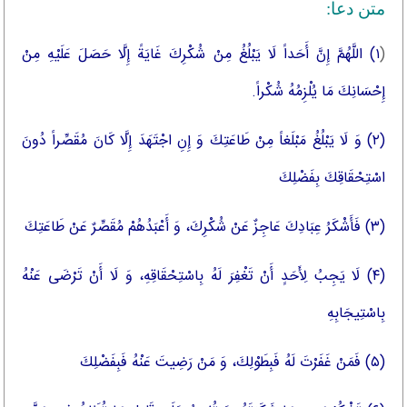
متن دعا:
(
۱) اللَّهُمَّ إِنَّ أَحَداً لَا يَبْلُغُ مِنْ شُكْرِكَ غَايَةً إِلَّا حَصَلَ عَلَيْهِ مِنْ
إِحْسَانِكَ مَا يُلْزِمُهُ شُكْراً.
(۲) وَ لَا يَبْلُغُ مَبْلَغاً مِنْ طَاعَتِكَ وَ إِنِ اجْتَهَدَ إِلَّا كَانَ مُقَصِّراً دُونَ
اسْتِحْقَاقِكَ بِفَضْلِكَ
(۳) فَأَشْكَرُ عِبَادِكَ عَاجِزٌ عَنْ شُكْرِكَ، وَ أَعْبَدُهُمْ مُقَصِّرٌ عَنْ طَاعَتِكَ
(۴) لَا يَجِبُ لِأَحَدٍ أَنْ تَغْفِرَ لَهُ بِاسْتِحْقَاقِهِ، وَ لَا أَنْ تَرْضَى عَنْهُ
بِاسْتِيجَابِهِ
(۵) فَمَنْ غَفَرْتَ لَهُ فَبِطَوْلِكَ، وَ مَنْ رَضِيتَ عَنْهُ فَبِفَضْلِكَ