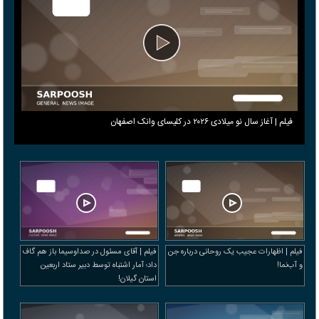
فیلم | آغاز سال نو میلادی ۲۰۲۶ در کلیسای وانک اصفهان
فیلم | اظهارات عجیب یک روحانی درباره جن‌
فیلم | آقای مسئول در صداوسیما باز هم گاف
و آب‌نما!
داد؛ آمار اشتباه توسط دبیر ستاد اربعین
استان گیلان!