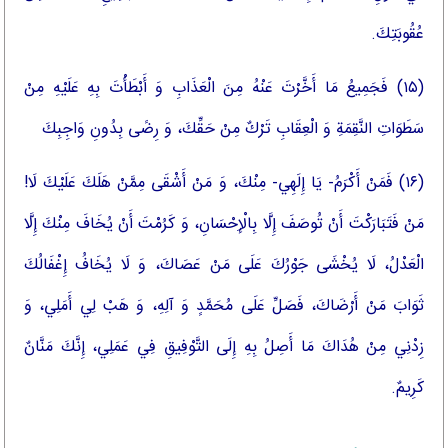
عُقُوبَتِكَ.
(۱۵) فَجَمِيعُ مَا أَخَّرْتَ عَنْهُ مِنَ الْعَذَابِ وَ أَبْطَأْتَ بِهِ عَلَيْهِ مِنْ
سَطَوَاتِ النَّقِمَةِ وَ الْعِقَابِ تَرْكٌ مِنْ حَقِّكَ، وَ رِضًى بِدُونِ وَاجِبِكَ‏
(۱۶) فَمَنْ أَكْرَمُ- يَا إِلَهِي- مِنْكَ، وَ مَنْ أَشْقَى مِمَّنْ هَلَكَ عَلَيْكَ لَا!
مَنْ فَتَبَارَكْتَ أَنْ تُوصَفَ إِلَّا بِالْإِحْسَانِ، وَ كَرُمْتَ أَنْ يُخَافَ مِنْكَ إِلَّا
الْعَدْلُ، لَا يُخْشَى جَوْرُكَ عَلَى مَنْ عَصَاكَ، وَ لَا يُخَافُ إِغْفَالُكَ
ثَوَابَ مَنْ أَرْضَاكَ، فَصَلِّ عَلَى مُحَمَّدٍ وَ آلِهِ، وَ هَبْ لِي أَمَلِي، وَ
زِدْنِي مِنْ هُدَاكَ مَا أَصِلُ بِهِ إِلَى التَّوْفِيقِ فِي عَمَلِي، إِنَّكَ مَنَّانٌ
كَرِيمٌ.