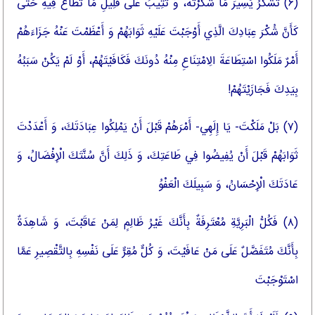
(۶) تَشْكُرُ يَسِيرَ مَا شَكَرْتَهُ، وَ تُثِيبُ عَلَى قَلِيلِ مَا تُطَاعُ فِيهِ حَتَّى
كَأَنَّ شُكْرَ عِبَادِكَ الَّذِي أَوْجَبْتَ عَلَيْهِ ثَوَابَهُمْ وَ أَعْظَمْتَ عَنْهُ جَزَاءَهُمْ
أَمْرٌ مَلَكُوا اسْتِطَاعَةَ الِامْتِنَاعِ مِنْهُ دُونَكَ فَكَافَيْتَهُمْ، أَوْ لَمْ يَكُنْ سَبَبُهُ
بِيَدِكَ فَجَازَيْتَهُمْ!
(۷) بَلْ مَلَكْتَ- يَا إِلَهِي- أَمْرَهُمْ قَبْلَ أَنْ يَمْلِكُوا عِبَادَتَكَ، وَ أَعْدَدْتَ
ثَوَابَهُمْ قَبْلَ أَنْ يُفِيضُوا فِي طَاعَتِكَ، وَ ذَلِكَ أَنَّ سُنَّتَكَ الْإِفْضَالُ، وَ
عَادَتَكَ الْإِحْسَانُ، وَ سَبِيلَكَ الْعَفْوُ
(۸) فَكُلُّ الْبَرِيَّةِ مُعْتَرِفَةٌ بِأَنَّكَ غَيْرُ ظَالِمٍ لِمَنْ عَاقَبْتَ، وَ شَاهِدَةٌ
بِأَنَّكَ مُتَفَضَّلٌ عَلَى مَنْ عَافَيْتَ، وَ كُلٌّ مُقِرٌّ عَلَى نَفْسِهِ بِالتَّقْصِيرِ عَمَّا
اسْتَوْجَبْتَ