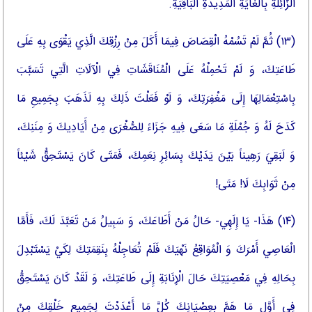
الزَّائِلَةِ بِالْغَايَةِ الْمَدِيدَةِ الْبَاقِيَةِ.
(۱۳) ثُمَّ لَمْ تَسُمْهُ الْقِصَاصَ فِيمَا أَكَلَ مِنْ رِزْقِكَ الَّذِي يَقْوَى بِهِ عَلَى
طَاعَتِكَ، وَ لَمْ تَحْمِلْهُ عَلَى الْمُنَاقَشَاتِ فِي الْآلَاتِ الَّتِي تَسَبَّبَ
بِاسْتِعْمَالِهَا إِلَى مَغْفِرَتِكَ، وَ لَوْ فَعَلْتَ ذَلِكَ بِهِ لَذَهَبَ بِجَمِيعِ مَا
كَدَحَ لَهُ وَ جُمْلَةِ مَا سَعَى فِيهِ جَزَاءً لِلصُّغْرَى مِنْ أَيَادِيكَ وَ مِنَنِكَ،
وَ لَبَقِيَ رَهِيناً بَيْنَ يَدَيْكَ بِسَائِرِ نِعَمِكَ، فَمَتَى كَانَ يَسْتَحِقُّ شَيْئاً
مِنْ ثَوَابِكَ لَا! مَتَى!
(۱۴) هَذَا- يَا إِلَهِي- حَالُ مَنْ أَطَاعَكَ، وَ سَبِيلُ مَنْ تَعَبَّدَ لَكَ، فَأَمَّا
الْعَاصِي أَمْرَكَ وَ الْمُوَاقِعُ نَهْيَكَ فَلَمْ تُعَاجِلْهُ بِنَقِمَتِكَ لِكَيْ يَسْتَبْدِلَ
بِحَالِهِ فِي مَعْصِيَتِكَ حَالَ الْإِنَابَةِ إِلَى طَاعَتِكَ، وَ لَقَدْ كَانَ يَسْتَحِقُّ
فِي أَوَّلِ مَا هَمَّ بِعِصْيَانِكَ كُلَّ مَا أَعْدَدْتَ لِجَمِيعِ خَلْقِكَ مِنْ