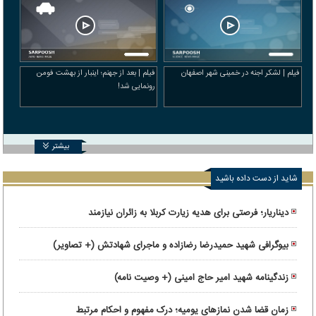
فیلم | لشکر اجنه در خمینی شهر اصفهان
فیلم | بعد از جهنم؛ اینبار از بهشت فومن
رونمایی شد!
بیشتر
شاید از دست داده باشید
دیناریار؛ فرصتی برای هدیه زیارت کربلا به زائران نیازمند
بیوگرافی شهید حمیدرضا رضازاده و ماجرای شهادتش (+ تصاویر)
زندگینامه شهید امیر حاج امینی (+ وصیت نامه)
زمان قضا شدن نمازهای یومیه؛ درک مفهوم و احکام مرتبط