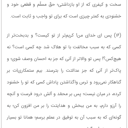
سخت و کیفری که از او بازداشتی؛ حقّ مسلّم و قطعی خود و
خشنودی به کمتر چیزی است که برای تو واجب و ثابت است.
(۱۶) پس ای خدای من! کریم‌تر از تو کیست؟ و بدبخت‌تر از
کسی که به سبب مخالفت با تو هلاک شد چه کسی است؟ نه
هیچ‌کس؟! پس تو والاتر از آنی که جز به احسان وصف شوی؛ و
پاک‌تر از آنی که جز عدالتت را بترسند. بیم ستمکاری‌ات بر
گناهکار نمی‌رود و ترس واگذاشتن پاداش کسی که تو را خشنود
کرده، در میان نیست؛ پس بر محمّد و آلش درود فرست و آنچه
را آرزو دارم، به من ببخش و هدایتت را بر من افزون کن؛ به
گونه‌ای که به سبب آن به توفیق در عملم برسم؛ همانا تو بسیار