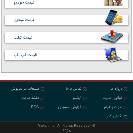
قیمت خودرو
قیمت موبایل
قیمت تبلت
قیمت لپ تاپ
درباره ما
تماس با ما
تبلیغات در سرپوش
قوانین سایت
آرشیو
نقشه سایت
صوت و فیلم
گزارش تصویری
RSS
نگاهی گذرا
Makan Inc.‎‎‎| All Rights Reserved - ©
2024