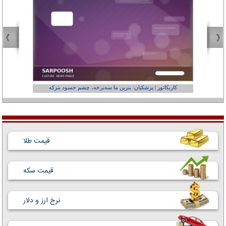
کاریکاتور | پزشکیان: بنزین ما سه‌نرخه، چشم حسود بترکه
کارتون | وا
قیمت طلا
قیمت سکه
نرخ ارز و دلار