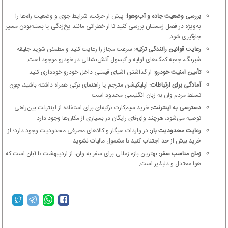
بررسی وضعیت جاده و آب‌وهوا:
پیش از حرکت، شرایط جوی و وضعیت راه‌ها را
به‌ویژه در فصل زمستان بررسی کنید تا از خطراتی مانند یخ‌زدگی یا بسته‌بودن مسیر
جلوگیری شود.
رعایت قوانین رانندگی ترکیه:
سرعت مجاز را رعایت کنید و مطمئن شوید جلیقه
شبرنگ، جعبه کمک‌های اولیه و کپسول آتش‌نشانی در خودرو موجود است.
تأمین امنیت خودرو:
از گذاشتن اشیای قیمتی داخل خودرو خودداری کنید.
آمادگی برای ارتباطات:
اپلیکیشن مترجم یا راهنمای ترکی همراه داشته باشید، چون
تسلط مردم وان به زبان انگلیسی محدود است.
دسترسی به اینترنت:
خرید سیم‌کارت ترکیه‌ای برای استفاده از اینترنت بین‌راهی
توصیه می‌شود، هرچند وای‌فای رایگان در بسیاری از مکان‌ها وجود دارد.
رعایت محدودیت بار:
در واردات سیگار و کالاهای مصرفی محدودیت وجود دارد؛ از
خرید بیش از حد اجتناب کنید تا مشمول مالیات نشوید.
زمان مناسب سفر:
بهترین بازه زمانی برای سفر به وان، از اردیبهشت تا آبان است که
هوا معتدل و دلپذیر است.