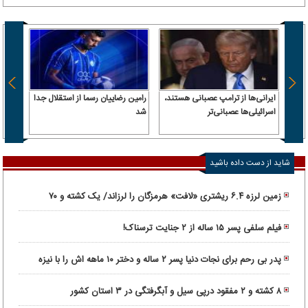
ایرانی‌ها از ترامپ عصبانی هستند،
رامین رضاییان رسما از استقلال جدا
اسرائیلی‌ها عصبانی‌تر
شد
۶.۲ همت پول حقیقی وارد بازار
شاید از دست داده باشید
زمین لرزه ۶.۴ ریشتری «لافت» هرمزگان را لرزاند/ یک کشته و ۷۰
مصدوم
فیلم سلفی پسر ۱۵ ساله از ۲ جنایت ترسناک!
پدر بی رحم برای نجات دنیا پسر ۲ ساله و دختر ۱۰ ماهه اش را با نیزه
کشت!
۸ کشته و ۲ مفقود درپی سیل و آبگرفتگی در ۳ استان کشور