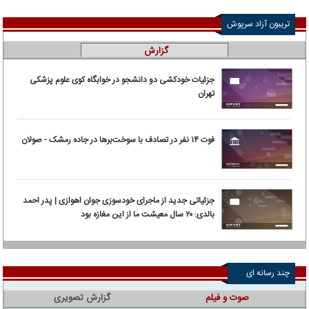
تریبون آزاد سرپوش
گزارش
جزئیات خودکشی دو دانشجو در خوابگاه کوی علوم پزشکی
تهران
فوت ۱۴ نفر در تصادف با سوخت‌برها در جاده رمشک - صولان
جزئیاتی جدید از ماجرای خودسوزی جوان اهوازی | پدر احمد
بالدی: ۲۰ سال معیشت ما از این مغازه بود
چند رسانه ای
صوت و فیلم
گزارش تصویری