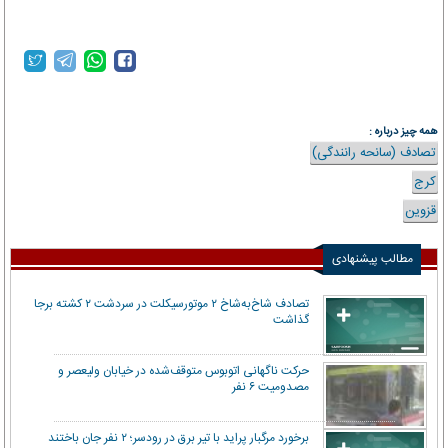
همه چیز درباره :
تصادف (سانحه رانندگی)
کرج
قزوین
مطالب پیشنهادی
تصادف شاخ‌به‌شاخ ۲ موتورسیکلت در سردشت ۲ کشته برجا
گذاشت
حرکت ناگهانی اتوبوس متوقف‌شده در خیابان ولیعصر و
مصدومیت ۶ نفر
برخورد مرگبار پراید با تیر برق در رودسر؛ ۲ نفر جان باختند