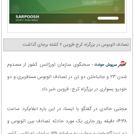
تصادف اتوبوس در بزرگراه کرج-قزوین ۲ کشته برجای گذاشت.
سخنگوی سازمان اورژانس کشور از مصدوم
سرپوش حوادث -
شدن ٢٣ و جانباختن دو تن در تصادف اتوبوس مسافربری و دو
خودرو یسواری در بزرگراه کرج- قزوین خبر داد.
مجتبی خالدی در گفتگو با ایسنا، در این باره اعلام‌کرد: ساعت
٠۴:٣٨ دقیقه روز جاری یک مورد حادثه تصادف بین اتوبوس و
دو دستگاه خودرو سواری به سامانه ١٢۵ سازمان اورژانس کشور