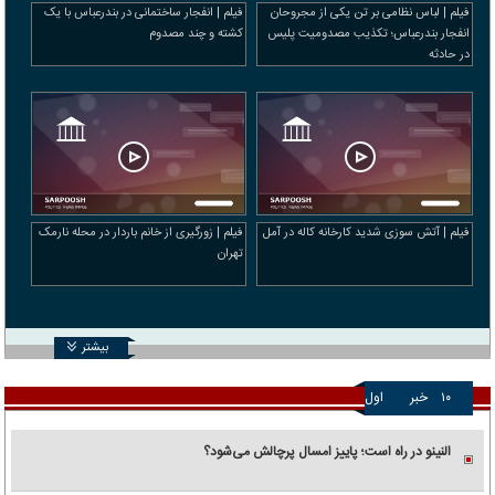
فیلم | لباس نظامی بر تن یکی از مجروحان
فیلم | انفجار ساختمانی در بندرعباس با یک
انفجار بندرعباس؛ تکذیب مصدومیت پلیس
کشته و چند مصدوم
در حادثه
فیلم | آتش سوزی شدید کارخانه کاله در آمل
فیلم | زورگیری از خانم باردار در محله نارمک
تهران
بیشتر
۱۰
خبر
اول
النینو در راه است؛ پاییز امسال پرچالش می‌شود؟