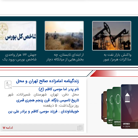
واکنش بازار نفت به
از ابتدای تابستان، چه
جهش ۱۲۲ هزار واحدی
مذاکرات هرمز/ عبور
بخش‌هایی از میانکاله دچار
شاخص بورس؛ ورود یک
نفتکش‌های عربستان از
آتش‌سوزی شده‌اند و وسعت
همت پول حقیقی در آغاز
باب‌المندب با وجود تهدید
خسارت چقدر بوده است؟
معاملات
انصارالله
زندگینامه امامزاده صالح تهران و محل
دفن ایشان
نام پدر: اما موسی کاظم (ع)
محل دفن: تهران، شهرستان شمیرانات، شهر
تجریش
تاریخ تاسیس بارگاه: قرن پنجم هجری قمری
روز بزرگداشت: ۵ ذیقعده
خویشاوندان : فرزند موسی کاظم و برادر علی بن
موسی الرضا و برادر فاطمه معصومه
ادامه