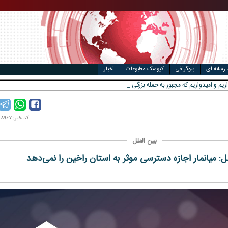
مت خودرو
ال
 رسانه ای
بیوگرافی
کیوسک مطبوعات
اخبار
ریم و امیدواریم که مجبور به حمله بزرگی علیه ایران نش _
کد خبر: ۹۷۰۵۰۸۹۶۷
بین الملل
: میانمار اجازه دسترسی موثر به استان راخین را نمی‌دهد