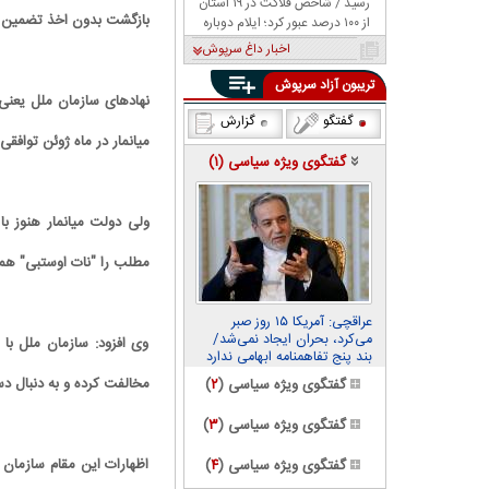
رسید / شاخص فلاکت در ۱۹ استان
بازگشت بدون اخذ تضمین ه
از ۱۰۰ درصد عبور کرد؛ ایلام دوباره
صدرنشین شد
اخبار داغ سرپوش
تریبون آزاد سرپوش
نهادهای سازمان ملل یعنی
گفتگو
گزارش
میانمار در ماه ژوئن توافقی
گفتگوی ویژه سیاسی (
۱
)
ولی دولت میانمار هنوز ب
مطلب را "نات اوستبی" هما
عراقچی: آمریکا ۱۵ روز صبر
می‌کرد، بحران ایجاد نمی‌شد/
وی افزود: سازمان ملل با 
بند پنج تفاهمنامه ابهامی ندارد
مخالفت کرده و به دنبال د
گفتگوی ویژه سیاسی (
۲
)
گفتگوی ویژه سیاسی (
۳
)
اظهارات این مقام سازمان
گفتگوی ویژه سیاسی (
۴
)