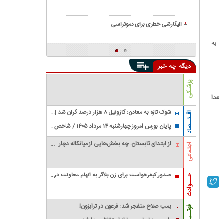
سیاسی
عدالت
همه
و
و
چیز
وضعیت
الیگارشی خطری برای دموکراسی
برابری
درباره
آن
همه
حکومت
هد به
در
چیز
های
ایران
درباره
دیکتاتوری
دیگه
چه خبر
و
گروه
جهان
واگنر|
پزشـکی
عملیات
دا
های
جهانی
شوک تازه به معادن؛ گازوئیل ۸ هزار درصد گران شد |
اقـتــصاد
گروه
معدنکاران به مرز تعطیلی رسیدند
پایان بورس امروز چهارشنبه ۱۴ مرداد ۱۴۰۵ / شاخص
جنجالی
کل سقف زد؛ ۶.۲ همت پول حقیقی وارد بازار
واگنر
از ابتدای تابستان، چه بخش‌هایی از میانکاله دچار
اجتماعی
آتش‌سوزی شده‌اند و وسعت خسارت چقدر بوده
است؟
صدور کیفرخواست برای زن بلاگر به اتهام معاونت در
حـــوادث
قتل شوهرش
بمب صلاح منفجر شد: فرعون در ترابزون!
فوتــبـال