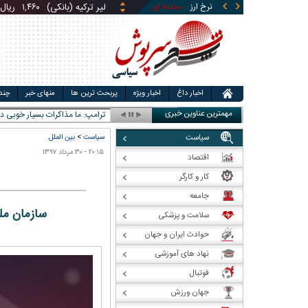
نرخ ارز
مبادله ای
قیمت طلا
قیمت سکه
قی
یوان چین (بانکی)
۵,۸۶۹
ری
اخبار داغ
اخبار ویژه
پربحث ترین ها
منهای خبر
چند
مهمترین عناوین خبری
ترامپ: ما مذاکرات بسیار خوبی دا
سیاست
سیاست
>
بین الملل
۲۰:۱۵ - ۳۰ مرداد ۱۳۹۷
اقتصاد
کار و کارگر
جامعه
سازمان ملل
سلامت و پزشکی
حوادث ایران و جهان
نهاد های آموزشی
فوتبال
جهان ورزش