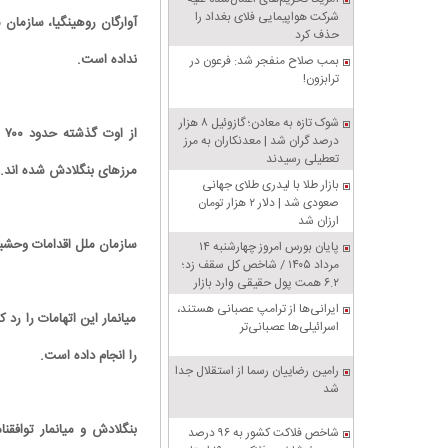
شرکت هواپیمایی فلای بغداد را
آوارگان روهینگیا، سازمان 
حذف کرد
نداده است.
بمب صلاح منفجر شد: فرعون در
ترابزون!
شوک تازه به معادن؛ گازوئیل ۸ هزار
ا
درصد گران شد | معدنکاران به مرز
تعطیلی رسیدند
مرزهای بنگلادش شده اند.
بازار طلا با لیدری طلای جهانی
صعودی شد | دلار ۲ هزار تومان
ارزان شد
سازمان ملل اقدامات وحشیا
پایان بورس امروز چهارشنبه ۱۴
مرداد ۱۴۰۵ / شاخص کل سقف زد؛
۶.۲ همت پول حقیقی وارد بازار
ایرانی‌ها از ترامپ عصبانی هستند،
میانمار این اتهامات را رد
اسرائیلی‌ها عصبانی‌تر
را انجام داده است.
رامین رضاییان رسما از استقلال جدا
شد
بنگلادش و میانمار توافقنا
شاخص فلاکت کشور به ۹۶ درصد