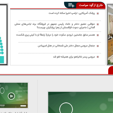
خارج از گود سیاست
پزشک آمریکایی: ترامپ اخیرا سکته کرده است
حواشی حضور دختر و داماد رئیس جمهور در فروشگاه برند لباس‌های محلی
آلماتی | ماجرای دعوت قزاقستان از زهرا پزشکیان چیست؟
همسر سابق جاستین ترودو، سکوت خود را دربارهٔ رابطهٔ او با کیتی پری شکست
جنجال عروسی مجلل دختر علی شمخانی در هتل اسپیناس
عروسی پسر نتانیاهو برای همیشه لغو شد