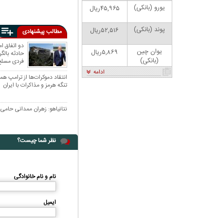
یورو (بانکی)
۴۵,۹۶۵ریال
پوند (بانکی)
۵۲,۵۱۶ریال
مطالب پیشنهادی
دو اتفاق ا
یوان چین
۵,۸۶۹ریال
حادثه بالگ
(بانکی)
فردی مسلح
ادامه
انتقاد دموکرات‌ها از ترامپ همز
تنگه هرمز و مذاکرات با ایران
نتانیاهو: زهران ممدانی حامی
ان: بنزین ما سه‌نرخه، چشم
کارتون | واکنش پزشکیان به تمجید جعفر قائم
نظر شما چیست؟
سود بترکه
پناه؛ «جعفر ول کن!»
نام و نام خانوادگی
ایمیل