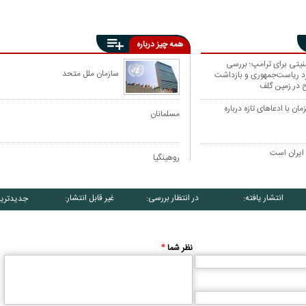
همه چیز درباره
منیتی برای ترامپ؛ بررسی
سازمان ملل متحد
رد ریاست‌جمهوری و بازداشت
 در زمین گلف
مان با ادعاهای تازه درباره
مسلمانان
 ایران است
روهینگیا
کاریکاتور/ همنشینی شهرام دبیری و
کاریکاتور/ واکنش پزشکیان به گرانی 
انتشار یافته:
در انتظار بررسی:
غیر قابل انتشار:
جدیدتری
۰
۰
۰
پنگوئن‌های قطب جنوب
چی کاره بیدم این وسط؟
نظر شما
*