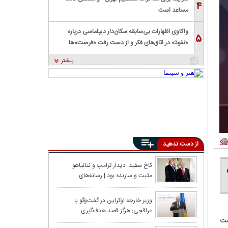
۴
مساعد است
واکاوی اظهارات بی‌سابقه سکان‌دار دیپلماسی درباره
۵
«نفوذ» در اتاق‌های فکر و از دست رفت «فرصت»‌ها
بیشتر
از دست ندهید
اعدام، اعتراض و
کاخ سفید: دیدار ترامپ و نتانیاهو
مثبت و سازنده بود | رسانه‌های
گذشت؟
اسرائیلی: ایران محور اصلی مذاکرات
دعوت هوشمندانه ت
وزیر خارجه اوکراین در گفت‌و‌گو با
عراقچی: هرگز قصد هدف‌گیری
شت
کشتی‌های غیرنظامی یا شهروندان عادی