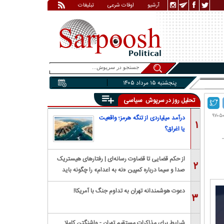
آرشیو
اوقات شرعی
تبلیغات
پنجشنبه ۱۵ مرداد ۱۴۰۵
سیاسی
تحلیل روز در سرپوش
درآمد میلیاردی از تنگه هرمز؛ واقعیت
۱
یا اغراق؟
از حکم قضایی تا قضاوت رسانه‌ای | رفتار‌های هیستریک
۲
صدا و سیما درباره کمپین «نه به اعدام» را چگونه باید
بررسی کرد؟
دعوت هوشمندانه تهران به تداوم جنگ با آمریکا!
۳
شرایط برای مذاکرات مستقیم تهران - واشنگتن کاملا