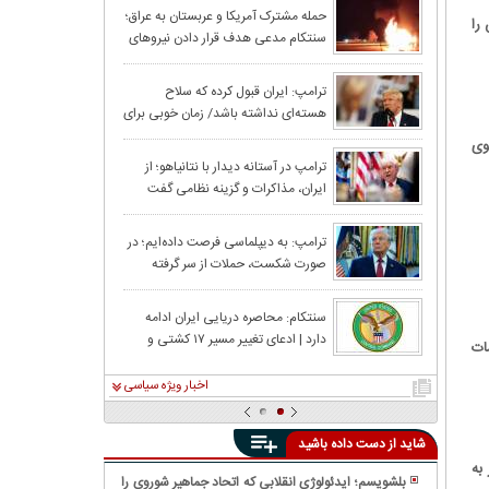
را نداشته‌ایم
حملات بامدادی آم
حمله مشترک آمریکا و عربستان به عراق؛
را
سنتکام مدعی هدف قرار دادن نیروهای
اردن به صدا درآ
همسو با ایران شد
نتانیاهو: قابل پی
ترامپ: ایران قبول کرده که سلاح
هسته‌ای نداشته باشد/ زمان خوبی برای
تنگه هزمز را به 
ایران به منظور دستیابی به توافق است
سوی
واکنش قطر و عرب
ترامپ در آستانه دیدار با نتانیاهو؛ از
ایران، مذاکرات و گزینه نظامی گفت
در اردن و کویت
ترامپ: ضربه سخت
ترامپ: به دیپلماسی فرصت داده‌ایم؛ در
صورت شکست، حملات از سر گرفته
می‌شود
ترامپ پس از حم
سنتکام: محاصره دریایی ایران ادامه
دارد | ادعای تغییر مسیر ۱۷ کشتی و
مذاکرات، حملات 
ات
بازرسی ۴ شناور
اخبار ویژه سیاسی
شاید از دست داده باشید
 به
بلشویسم؛ ایدئولوژی انقلابی که اتحاد جماهیر شوروی را