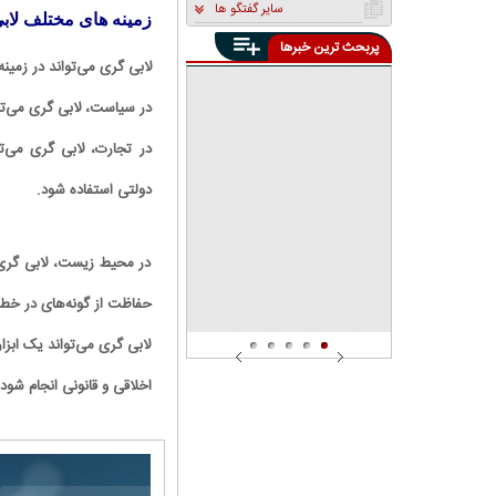
سایر گفتگو ها
زمینه های مختلف لاب
پربحث ترین خبرها
«یک دوست» در دنیا برایمان
لابی گری می‌تواند در زمی
باقی نمانده است
پنهان‌کاری تبعات محاصره
در سیاست، لابی گری می‌توا
دریایی توسط مسئولین چه
معنایی دارد؟ | محاصره دریایی
دانشجوی دانشگاه شریف:
تفاوتی با اشغال خاک کشور
در تجارت، لابی گری می‌تو
افرادی که در صف اول تجمعات
ندارد
بودند، توسط دوربین‌های
دانشگاه شناسایی شدند | بین ۱۰
دولتی استفاده شود.
تا ۲۰ دانشجو ممنوع‌الورود
هستند
در محیط زیست، لابی گری 
حفاظت از گونه‌های در خطر
لابی گری می‌تواند یک ابزا
اخلاقی و قانونی انجام شود.