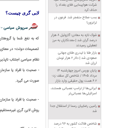
شرکت هواپیمایی فلای بغداد را
حذف کرد
لابی گری چیست؟
بمب صلاح منفجر شد: فرعون در
ترابزون!
سرپوش سیاسی -
شوک تازه به معادن؛ گازوئیل ۸ هزار
که به نفع شما یا گروهتا
درصد گران شد | معدنکاران به مرز
تعطیلی رسیدند
تصمیمات دولت؛ در معنای ا
بازار طلا با لیدری طلای جهانی
صعودی شد | دلار ۲ هزار تومان
نظام سیاسی اجتناب ناپذیر 
ارزان شد
- صحبت با افراد یا سازم
پایان بورس امروز چهارشنبه ۱۴
مرداد ۱۴۰۵ / شاخص کل سقف زد؛
صورت می گیرد.
۶.۲ همت پول حقیقی وارد بازار
ایرانی‌ها از ترامپ عصبانی هستند،
اسرائیلی‌ها عصبانی‌تر
- صحبت با افراد یا سازمان‌
رامین رضاییان رسما از استقلال جدا
روش لابی گری غیرمستقیم 
شد
شاخص فلاکت کشور به ۹۶ درصد