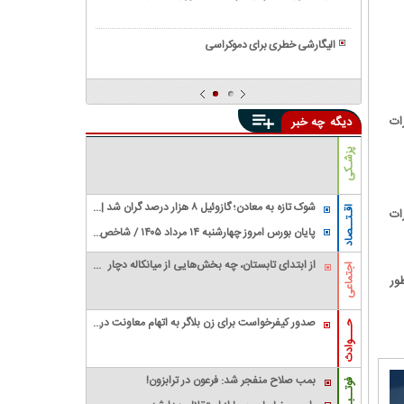
سیاسی
عدالت
همه
و
و
چیز
وضعیت
الیگارشی خطری برای دموکراسی
برابری
درباره
آن
همه
حکومت
در
چیز
های
ایران
درباره
دیکتاتوری
ات
دیگه
چه خبر
و
گروه
جهان
واگنر|
پزشـکی
عملیات
های
جهانی
شوک تازه به معادن؛ گازوئیل ۸ هزار درصد گران شد |
اقـتــصاد
ات
گروه
معدنکاران به مرز تعطیلی رسیدند
پایان بورس امروز چهارشنبه ۱۴ مرداد ۱۴۰۵ / شاخص
جنجالی
کل سقف زد؛ ۶.۲ همت پول حقیقی وارد بازار
واگنر
از ابتدای تابستان، چه بخش‌هایی از میانکاله دچار
اجتماعی
ور
آتش‌سوزی شده‌اند و وسعت خسارت چقدر بوده
است؟
صدور کیفرخواست برای زن بلاگر به اتهام معاونت در
حـــوادث
قتل شوهرش
بمب صلاح منفجر شد: فرعون در ترابزون!
فوتــبـال