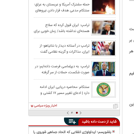
را نداشته‌ایم
حملات بامدادی آم
حمله مشترک آمریکا و عربستان به عراق؛
سنتکام مدعی هدف قرار دادن نیروهای
اردن به صدا درآ
همسو با ایران شد
نتانیاهو: قابل پی
ترامپ: ایران قبول کرده که سلاح
است
هسته‌ای نداشته باشد/ زمان خوبی برای
تنگه هزمز را به 
ایران به منظور دستیابی به توافق است
بر
واکنش قطر و عرب
ترامپ در آستانه دیدار با نتانیاهو؛ از
هر
ایران، مذاکرات و گزینه نظامی گفت
در اردن و کویت
ترامپ: ضربه سخت
ترامپ: به دیپلماسی فرصت داده‌ایم؛ در
صورت شکست، حملات از سر گرفته
یم
می‌شود
ترامپ پس از حم
سنتکام: محاصره دریایی ایران ادامه
دارد | ادعای تغییر مسیر ۱۷ کشتی و
مذاکرات، حملات 
بازرسی ۴ شناور
این
اخبار ویژه سیاسی
شاید از دست داده باشید
بلشویسم؛ ایدئولوژی انقلابی که اتحاد جماهیر شوروی را