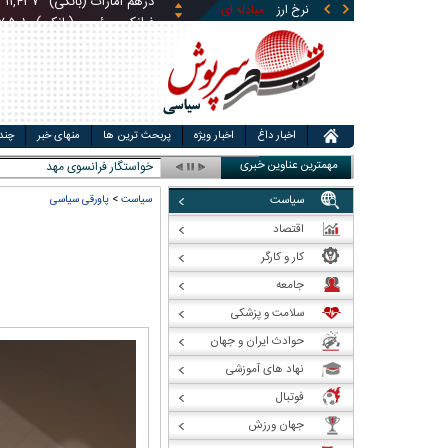
نرخ ارز
مبادله ای
قیمت طلا
قیمت سکه
فرانک سوئیس (بانکی)
۷,۵۰۱
قی
لیر ترکیه (بانکی)
۱,۴۶۰
ریال
یوان چین (بانکی)
۵,۸۶۹
ری
اخبار داغ
اخبار ویژه
پربحث ترین ها
منهای خبر
چند
مهمترین عناوین خبری
خواستگار فرانسوی مهدی طارمی ر
سیاست
سیاست
>
پاورقی سیاسی
اقتصاد
کار و کارگر
جامعه
سلامت و پزشکی
حوادث ایران و جهان
نهاد های آموزشی
فوتبال
جهان ورزش