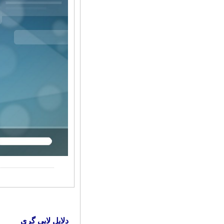
کاریکاتور | پزشکیان: بنزین ما سه‌نرخه، چشم
حسود بترکه
دلایل لابی گری