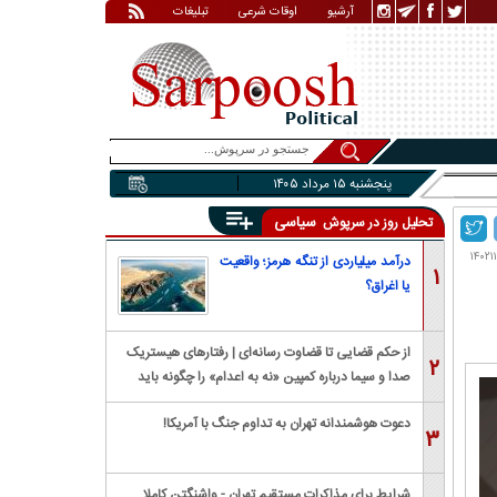
آرشیو
اوقات شرعی
تبلیغات
پنجشنبه ۱۵ مرداد ۱۴۰۵
سیاسی
تحلیل روز در سرپوش
درآمد میلیاردی از تنگه هرمز؛ واقعیت
۱
یا اغراق؟
از حکم قضایی تا قضاوت رسانه‌ای | رفتار‌های هیستریک
۲
صدا و سیما درباره کمپین «نه به اعدام» را چگونه باید
بررسی کرد؟
دعوت هوشمندانه تهران به تداوم جنگ با آمریکا!
۳
شرایط برای مذاکرات مستقیم تهران - واشنگتن کاملا