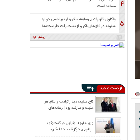
۴
مساعد است
واکاوی اظهارات بی‌سابقه سکان‌دار دیپلماسی درباره
۵
«نفوذ» در اتاق‌های فکر و از دست رفت «فرصت»‌ها
بیشتر
از دست ندهید
اعدام، اعتراض و
کاخ سفید: دیدار ترامپ و نتانیاهو
مثبت و سازنده بود | رسانه‌های
گذشت؟
اسرائیلی: ایران محور اصلی مذاکرات
دعوت هوشمندانه ت
وزیر خارجه اوکراین در گفت‌و‌گو با
عراقچی: هرگز قصد هدف‌گیری
کشتی‌های غیرنظامی یا شهروندان عادی