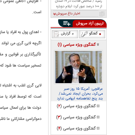
رسید / شاخص فلاکت در ۱۹ استان
- افزایش آگاهی عمومی در
از ۱۰۰ درصد عبور کرد؛ ایلام دوباره
صدرنشین شد
است.
اخبار داغ سرپوش
تریبون آزاد سرپوش
- اهدای پول به افراد یا 
گفتگو
گزارش
اگرچه لابی گری می تواند 
گفتگوی ویژه سیاسی (
۱
)
تأثیرگذاری بر قوانین و مق
تسخیر سیاست ها شود که 
لابی گری اغلب به اشتباه ت
عراقچی: آمریکا ۱۵ روز صبر
می‌کرد، بحران ایجاد نمی‌شد/
است که توسط افراد یا سا
بند پنج تفاهمنامه ابهامی ندارد
گفتگوی ویژه سیاسی (
۲
)
دولت ها برای اعمال سیاس
گفتگوی ویژه سیاسی (
۳
)
دموکراسی مشارکتی ما ناش
گفتگوی ویژه سیاسی (
۴
)