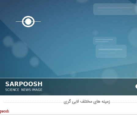
کارتون | واکنش پزشکیان به تمجید جعفر قائم
کاریکاتور/ همنشینی شهرام دبیر
پناه؛ «جعفر ول کن!»
پنگوئن‌های قطب جنوب
زمینه های مختلف لابی گری