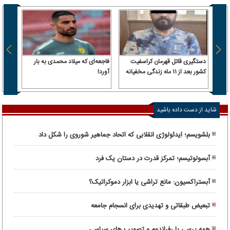
دستگیری قاتل قهرمان کراسفیت
فاجعه‌ای که میلاد محمدی به بار
کشور بعد از ۱۱ ماه زندگی مخفیانه
آورد!
رسید |
عربست
شاید از دست داده باشید
بلشویسم؛ ایدئولوژی انقلابی که اتحاد جماهیر شوروی را شکل داد
آبسولوتیسم؛ تمرکز قدرت در دستان یک فرد
آبستراکسیون: مانع تراشی یا ابزار دموکراتیک؟
تبعیض طبقاتی و تهدیدی برای انسجام جامعه
همه پرسی یا رفراندوم و تصویب های سیاسی