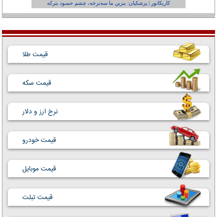
کاریکاتور | پزشکیان: بنزین ما سه‌نرخه، چشم حسود بترکه
کارتون | وا
قیمت طلا
قیمت سکه
نرخ ارز و دلار
قیمت خودرو
قیمت موبایل
قیمت تبلت