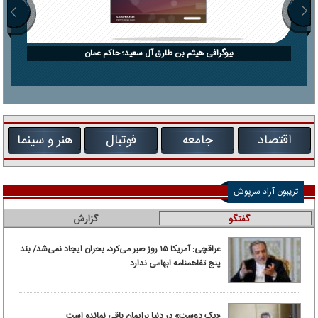
بیوگرافی هیثم بن طارق آل سعید؛ حاکم عمان
اقتصاد
جامعه
فوتبال
هنر و سینما
تریبون آزاد سرپوش
گفتگو
گزارش
عراقچی: آمریکا ۱۵ روز صبر می‌کرد، بحران ایجاد نمی‌شد/ بند
پنج تفاهمنامه ابهامی ندارد
«یک دوست» در دنیا برایمان باقی نمانده است