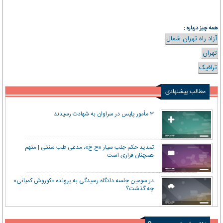
همه چیز درباره :
آزاد راه تهران شمال
تهران
ترافیک
مطالب پیشنهادی
۳ مأمور پلیس در سراوان به شهادت رسیدند
تمدید حکم جلب سیار «ح.خ»، مدعی طب سنتی | متهم
همچنان فراری است
در سومین جلسه دادگاه رسیدگی به پرونده «کوروش کمپانی»
چه گذشت؟