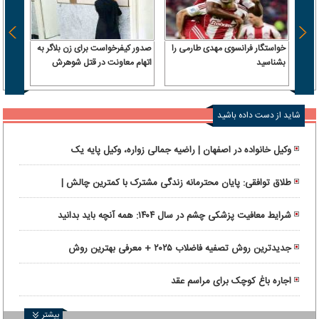
خواستگار فرانسوی مهدی طارمی را
صدور کیفرخواست برای زن بلاگر به
ترامپ
بشناسید
اتهام معاونت در قتل شوهرش
داریم 
حمله 
شاید از دست داده باشید
وکیل خانواده در اصفهان | راضیه جمالی زواره، وکیل پایه یک
دادگستری و متخصص نگارش قراردادها
طلاق توافقی: پایان محترمانه زندگی مشترک با کمترین چالش |
راهنمای انتخاب وکیل طلاق توافقی در تهران
شرایط معافیت پزشکی چشم در سال ۱۴۰۴: همه آنچه باید بدانید
جدیدترین روش تصفیه فاضلاب ۲۰۲۵ + معرفی بهترین روش
اجاره باغ کوچک برای مراسم عقد
بیشتر