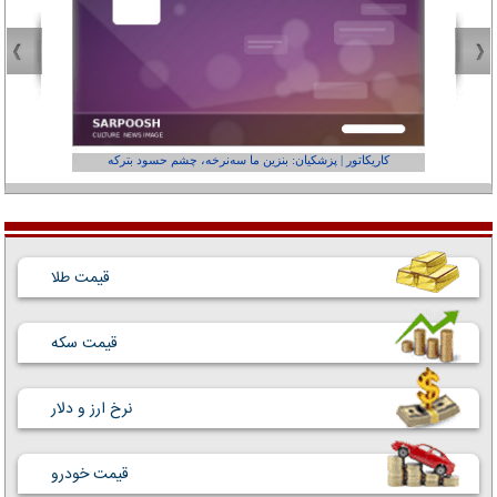
کاریکاتور | پزشکیان: بنزین ما سه‌نرخه، چشم حسود بترکه
کارتون | وا
قیمت طلا
قیمت سکه
نرخ ارز و دلار
قیمت خودرو