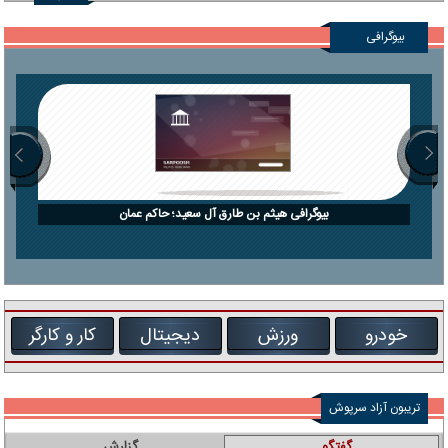
بیوگرافی
بیوگرافی هیثم بن طارق آل سعید؛ حاکم عمان
خودرو
ورزش
دیجیتال
کار و کارگر
تریبون آزاد سرپوش
گفتگو
گزارش