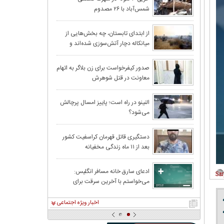
شمس‌آباد با ۲۶ مصدوم
درخواست زن اسید
از ابتدای تابستان، چه بخش‌هایی از
میانکاله دچار آتش‌سوزی شده‌اند و
بدهم
وسعت خسارت چقدر بوده است؟
خطر سیلاب و طغیان ر
صدور کیفرخواست برای زن بلاگر به اتهام
معاونت در قتل شوهرش
پیش‌بینی بارش‌ها
النینو در راه است؛ پاییز امسال پرچالش
می‌شود؟
رعدو برق در جن
درگیری منجر به قتل جوان ۳۰ ساله در
دستگیری قاتل قهرمان کراسفیت کشور
بعد از ۱۱ ماه زندگی مخفیانه
ادعای سارق خانه مسافر انگلیس:
می‌خواستم با آخرین سرقت برای
برجا گذاشت
همیشه خلاف را کنار بگذارم
ه
اخبار ویژه اجتماعی