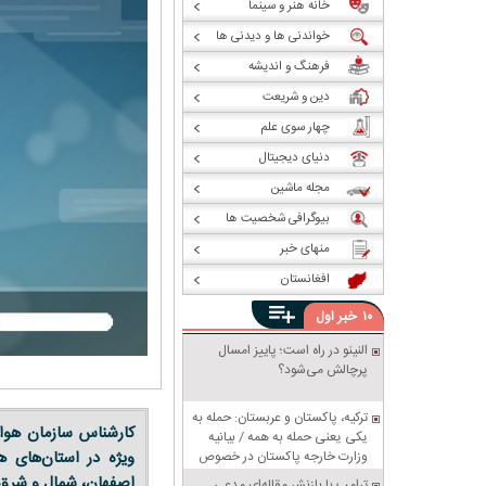
خانه هنر و سینما
خواندنی ها و دیدنی ها
فرهنگ و اندیشه
دین و شریعت
چهار سوی علم
دنیای دیجیتال
مجله ماشین
بیوگرافی شخصیت ها
منهای خبر
افغانستان
خبر
۱۰
اول
النینو در راه است؛ پاییز امسال
پرچالش می‌شود؟
ترکیه، پاکستان و عربستان: حمله به
یکی یعنی حمله به همه / بیانیه
وزارت خارجه پاکستان در خصوص
ویژه در استان‌های ه
پیمان دفاعی مشترک مکه
اصفهان، شمال و شرق 
ترامپ با بازنشر مقاله‌ای مدعی