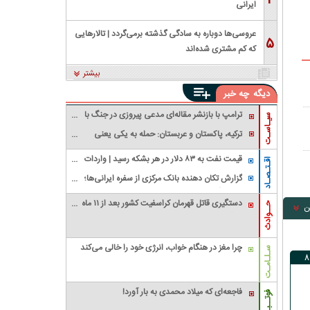
۴
ایرانی
عروسی‌ها دوباره به سادگی گذشته برمی‌گردد | تالارهایی
۵
که کم مشتری شده‌اند
بیشتر
دیگه
چه خبر
ترامپ با بازنشر مقاله‌ای مدعی پیروزی در جنگ با
سیـاسـت
ایران شد
ترکیه، پاکستان و عربستان: حمله به یکی یعنی
حمله به همه / بیانیه وزارت خارجه پاکستان در
قیمت نفت به ۸۳ دلار در هر بشکه رسید | واردات
خصوص پیمان دفاعی مشترک مکه
اقـتـصـاد
نفت آمریکا از عربستان صفر شد
گزارش تکان‌ دهنده بانک مرکزی از سفره ایرانی‌ها؛
تورم چگونه فقرا را فقیرتر کرد؟/ شکاف ۱۵ درصدی
دستگیری قاتل قهرمان کراسفیت کشور بعد از ۱۱ ماه
تورم میان فقیر و غنی
ن
حــوادث
زندگی مخفیانه
چرا مغز در هنگام خواب، انرژی خود را خالی می‌کند
سـلـامـت
فاجعه‌ای که میلاد محمدی به بار آورد!
فوتــبـال