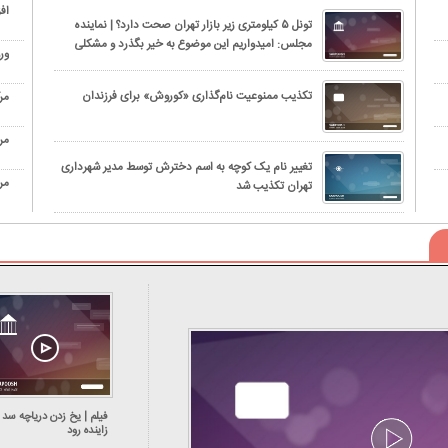
افز
تونل ۵ کیلومتری زیر بازار تهران صحت دارد؟ | نماینده
مجلس: امیدواریم این موضوع به خیر بگذرد و مشکلی
ور
برای شهروندان پیش نیاید
تکذیب ممنوعیت نام‌گذاری «کوروش» برای فرزندان
مرگ نوجوا
مر
تغییر نام یک کوچه به اسم دخترش توسط مدیر شهرداری
مر
تهران تکذیب شد
فیلم | یخ زدن دریاچه سد
زاینده‌ رود