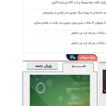
ایش تلفات زلزله ونزوئلا و ثبت ۱۱۴۲ پس‌لرزه تاکنون
ود دادستانی به پرونده مرگ دومین مادر ایلامی در بیمارستان
ن ۱۴ ساله در تبریز؛ پایان خونین یک رقابت در فضای مجازی
د شکاک: زنم تف کرد، او را کشتم
د شکاک: زنم تف کرد، او را کشتم
ویژه سرپوش
طــــــــنز
پاورقی جامعه