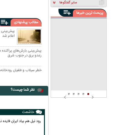
سایر گفتگوها
پربحث ترین خبرها
کاهش سن افکار خودکشی در
ایران
مطالب پیشنهادی
گواهینامه موتورسیکلت هم حق
بانوان است و هم قابل اجرا
پیش‌بینی 
اعلام شد
بازار داغ شرخرهای مجازی؛ از
گوشمالی ۱۵ میلیونی تا
قراردادهای ۲۰۰ میلیون تومانی
پیش‌بینی بارش‌های پراکنده در
رعدو برق در جنوب شرق
خطر سیلاب و طغیان رودخانه‌ها در ۴ 
نظر شما چیست؟
خاشعث
رود نیل هم بیاد ایران فایده ند