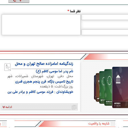
نظر شما
*
زندگینامه امامزاده صالح تهران و محل
دفن ایشان
نام پدر: اما موسی کاظم (ع)
محل دفن: تهران، شهرستان شمیرانات، شهر
تجریش
تاریخ تاسیس بارگاه: قرن پنجم هجری قمری
روز بزرگداشت: ۵ ذیقعده
خویشاوندان : فرزند موسی کاظم و برادر علی بن
موسی الرضا و برادر فاطمه معصومه
ادامه
شایعه یا واقعیت
پ