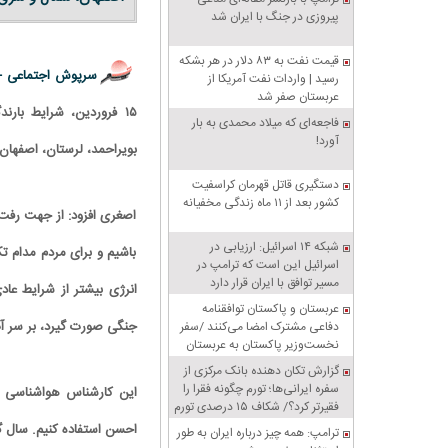
پیروزی در جنگ با ایران شد
قیمت نفت به ۸۳ دلار در هر بشکه
سرپوش اجتماعی 
رسید | واردات نفت آمریکا از
عربستان صفر شد
۱۵ فروردین، شرایط بار
فاجعه‌ای که میلاد محمدی به بار
آورد!
بویراحمد، لرستان، اصفهان
دستگیری قاتل قهرمان کراسفیت
کشور بعد از ۱۱ ماه زندگی مخفیانه
اصغری افزود: از جهت رفت و
شبکه ۱۴ اسرائیل: ارزیابی در
باشیم و برای مردم مدام 
اسرائیل این است که ترامپ در
مسیر توافق با ایران قرار دارد
انرژی بیشتر از شرایط عا
عربستان و پاکستان توافقنامه
جنگی صورت گیرد، بر سر آب
دفاعی مشترک امضا می‌کنند /سفر
نخست‌وزیر پاکستان به عربستان
گزارش تکان‌ دهنده بانک مرکزی از
سفره ایرانی‌ها؛ تورم چگونه فقرا را
این کارشناس هواشناسی گفت
فقیرتر کرد؟/ شکاف ۱۵ درصدی تورم
میان فقیر و غنی
احسن استفاده کنیم. سال گذ
ترامپ: همه چیز درباره ایران به طور