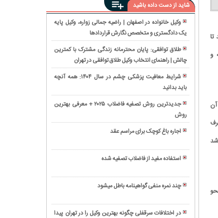
شاید از دست داده باشید
وکیل خانواده در اصفهان | راضیه جمالی زواره، وکیل پایه
یک دادگستری و متخصص نگارش قراردادها
انحلال
 پیش‌بینی‌ها از ۱۵ اسفند تا
شرکت؛
طلاق توافقی: پایان محترمانه زندگی مشترک با کمترین
 و
راهنمای
چالش | راهنمای انتخاب وکیل طلاق توافقی در تهران
بهترین
گام
وکیل
به
شرایط معافیت پزشکی چشم در سال ۱۴۰۴: همه آنچه
حقوقی
گام
باید بدانید
از
و
برای
تحویل
کیفری
جدیدترین روش تصفیه فاضلاب ۲۰۲۵ + معرفی بهترین
آن
انحلال
سال
را
روش
شکایت
قانونی
تا
رف
انتخاب
از
و
پایان
اجاره باغ کوچک برای مراسم عقد
کنید
پزشک:
بدون
شد
سال،
همه
راهنمای
دردسر
نگاهی
چیز
جامع
استفاده مفید از فاضلاب تصفیه شده
به
درباره
برای
قتل‌
مناسبت
استرداد
احقاق
در
ها
جهیزیه
چند نمره منفی گواهینامه باطل میشود
حق
حو
تصادفات
و
چگونه
در
جاده
تعطیلات
می
درمان
ای؛
در اختلافات سرقفلی چگونه بهترین وکیل را در تهران پیدا
تقویم