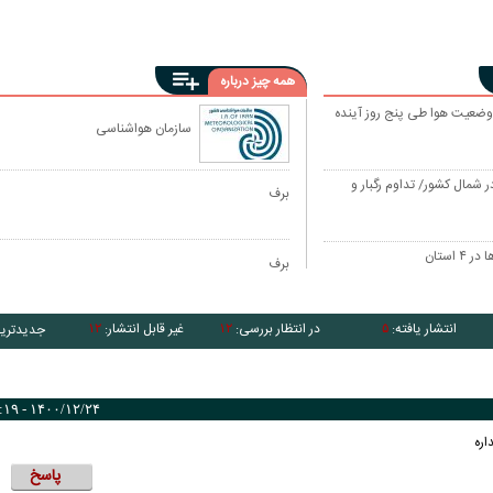
همه چیز درباره
وضعیت هوا طی پنج روز آینده
سازمان هواشناسی
 شمال کشور/ تداوم رگبار و
برف
استان
برف
انتشار یافته:
در انتظار بررسی:
غیر قابل انتشار:
جدیدتری
۱۲
۱۲
۵
۱۴۰۰/۱۲/۲۴ - ۸:۱۹
اره
پاسخ