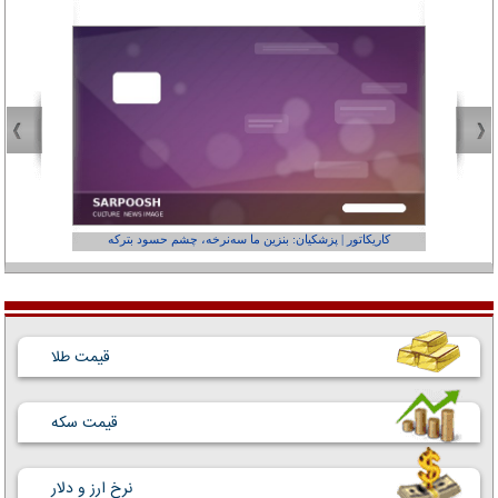
کاریکاتور | پزشکیان: بنزین ما سه‌نرخه، چشم حسود بترکه
کارتون | وا
قیمت طلا
قیمت سکه
نرخ ارز و دلار