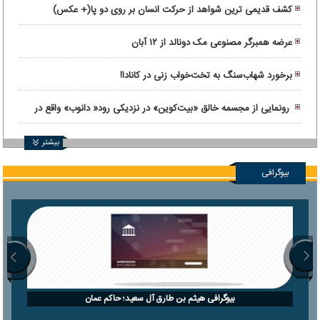
کشف قدیمی ترین شواهد از حرکت انسان بر روی دو پا(+ عکس)
عرضه همبرگر مصنوعی مک دونالد از ۱۲ آبان
برخورد شهاب‌سنگ به تخت‌خواب زنی در کانادا!
رونمایی از مجسمه خالق «بیت‌کوین» در نزدیکی رود« دانوب» واقع در
بوداپست
بیشتر
بیوگرافی
بیوگرافی هیثم بن طارق آل سعید؛ حاکم عمان