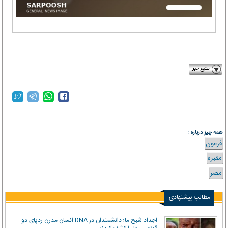
faradeed.ir/‎
همه چیز درباره :
فرعون
مقبره
مصر
مطالب پیشنهادی
اجداد شبح ما؛ دانشمندان در DNA انسان مدرن ردپای دو