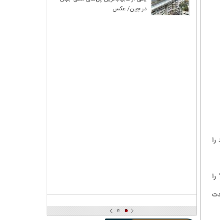
در چین/ عکس
ود را
را
 و تا مدت