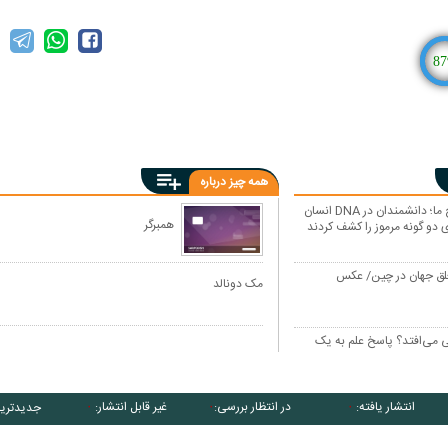
87
همه چیز درباره
اجداد شبح ما؛ دانشمندان در DNA انسان
همبرگر
 دو گونه مرموز را کشف کردند
علق جهان در چین/ عکس
مک دونالد
قی می‌افتد؟ پاسخ علم به یک
انتشار یافته:
در انتظار بررسی:
غیر قابل انتشار:
جدیدتری
۰
۰
۰