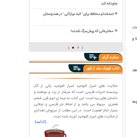
کشف
ساز
جاودانه کند
راز
شد
گنجینه
و
مرگ
تاریخی
استخدام محافظ برای ' انبه میازاکی ' در هندوستان
گران
فرعون
و
چگونه
قیمت
مصری
ماسک
ت،
برخی
در
مشخص
مخترعانی که پیش‌مرگ شدند!
طلایی
افراد
دُبی/
شد
فرار
ا و
در
صدای
بهترین
از
چین
مردگان
راه
سال
را
دم
ستاره گرام
۲۰۲۰؛
می
کردن
امسال
شنوند؟
کتاب کوچک بعد از ظهر
هد
قهوه
ساعت
های
مشهور
ممتاز
اسکاتلند
حکایت های اسرار التوحید اسرار التوحید یکی از آثار
چیست؟
برای
برجسته ادبیات فارسی است که سرشار از پند و موعضه و
داستان های زیبا است. این کتاب به نیمه ی دوم قرن ششم
نخستین
عه
هجری مربوط می باشد و از لحاظ نثر فارسی و عرفانی
بار
بسیار حائز اهمیت است. در این مطلب از سرپوش تعدادی
به
از حکایت های اسرار التوحید آورده شده است.
عقب
...[ادامه]
کشیده
نخواهد