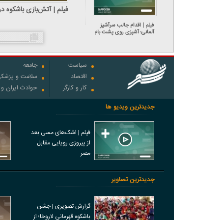
فیلم | آتش‌بازی باشکوه 
فیلم | اقدام جالب سرآشپز
آلمانی؛ آشپزی روی پشت بام
سیاست
جامعه
اقتصاد
سلامت و پزشک
کار و کارگر
حوادث ایران و
جدیدترین ویدیو ها
فیلم | اشک‌های مسی بعد
از پیروزی رویایی مقابل
مصر
جدیدترین تصاویر
گزارش تصویری | جشن
باشکوه قهرمانی لاروخا؛ از