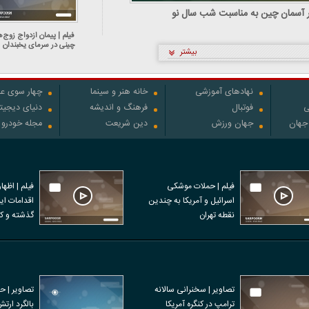
در آسمان چین به مناسبت شب سال نو
فیلم | پیمان ازدواج زوج‌
چینی در سرمای یخبندان
بیشتر
هاربین
نهادهای آموزشی
خانه هنر و سینما
چهار سوی عل
ی
فوتبال
فرهنگ و اندیشه
دنیای دیجیت
 جهان
جهان ورزش
دین شریعت
مجله خودرو
فیلم | حملات موشکی
فیلم | اظها
اسرائیل و آمریکا به چندین
نقطه تهران
نفر در اعتر
تصاویر | سخنرانی سالانه
تصاویر | ح
ترامپ در کنگره آمریکا
بالگرد ارت