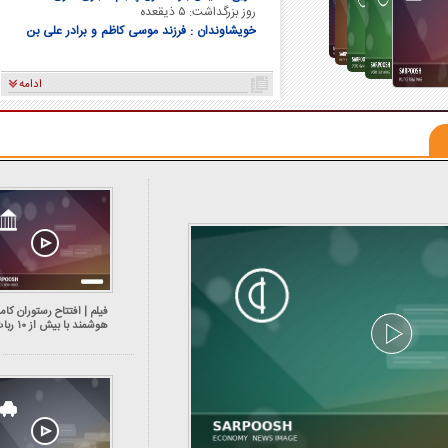
روز بزرگداشت: ۵ ذیقعده
خویشاوندان : فرزند موسی کاظم و برادر علی بن
موسی الرضا و برادر فاطمه معصومه
ادامه
فیلم | افتتاح رستوران کاملا
هوشمند با بیش از ۰
آشپز در چین