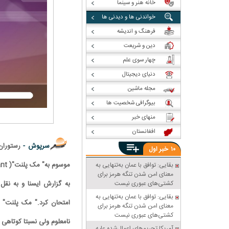
خانه هنر و سینما
خواندنی ها و دیدنی ها
فرهنگ و اندیشه
دین و شریعت
چهار سوی علم
دنیای دیجیتال
مجله ماشین
بیوگرافی شخصیت ها
منهای خبر
افغانستان
سرپوش -
خبر
۱۰
اول
موسوم به" مک پلنت"( McPlant) در آمریکا شروع می کند.
بقایی: توافق با عمان به‌تنهایی به
معنای امن شدن تنگه هرمز برای
کشتی‌های عبوری نیست
به گزارش ایسنا و به نقل
بقایی: توافق با عمان به‌تنهایی به
معنای امن شدن تنگه هرمز برای
کشتی‌های عبوری نیست
نامعلوم ولی نسبتا کوتاهی ا
آمریکا تحریم‌های اعمال‌شده علیه