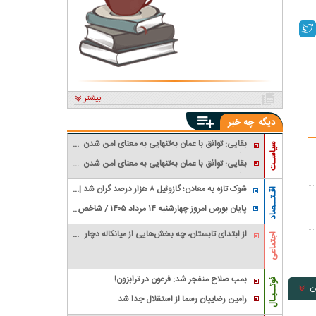
شد
بیشتر
دیگه
چه خبر
بقایی: توافق با عمان به‌تنهایی به معنای امن شدن
سیاسـت
تنگه هرمز برای کشتی‌های عبوری نیست
بقایی: توافق با عمان به‌تنهایی به معنای امن شدن
تنگه هرمز برای کشتی‌های عبوری نیست
شوک تازه به معادن؛ گازوئیل ۸ هزار درصد گران شد |
اقـتــصاد
معدنکاران به مرز تعطیلی رسیدند
پایان بورس امروز چهارشنبه ۱۴ مرداد ۱۴۰۵ / شاخص
کل سقف زد؛ ۶.۲ همت پول حقیقی وارد بازار
از ابتدای تابستان، چه بخش‌هایی از میانکاله دچار
اجتماعی
آتش‌سوزی شده‌اند و وسعت خسارت چقدر بوده
است؟
بمب صلاح منفجر شد: فرعون در ترابزون!
فوتــبـال
ن
رامین رضاییان رسما از استقلال جدا شد