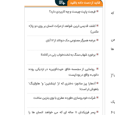
شاید از دست داده باشید
فیجت پاپت چیست و چه کاربردی دارد؟
که
مشاهده
یک
کشف قدیمی ترین شواهد از حرکت انسان بر روی دو پا(+
ماهی
عکس)
بمباردیه
قدیمی
B-
اس
تر
عرضه همبرگر مصنوعی مک دونالد از ۱۲ آبان
7؛
از
رکورددار
حراج
ها
دایناسورها
گینس
خودروی
برخورد شهاب‌سنگ به تخت‌خواب زنی در کانادا!
در
بعد
۸۶
«نقاشی
ماداگاسکار!
از
ساله
ربات
۳۰
رونمایی از مجسمه خالق «بیت‌کوین» در نزدیکی رود«
متخصص
سوفیا»
سال
دانوب» واقع در بوداپست
یک
"(
حرکت
۶۸۸
ناخن
'ستون
در
هزار
آدهارا پرز سانچز؛ دختری که از' اینشتین' و' هاوکینگ'
هایش
یکپارچه
برف/
دلار
باهوش تر است!
رشد
را
مرموز'
عکس
فروخته
بازار
بُرید/
در
شرکت خودروسازی «فورد» عطری با بوی بنزین ساخت
شد
قهوه
یک
تصاویر
ساحل
تصاویر
های
اسپانیا
|
 و
دست
پسر فیزیکدان ۱۱ ساله ای که می خواهد انسان ها را
ظاهر