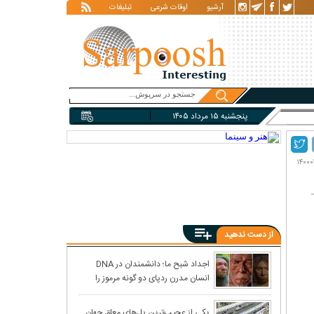
آرشیو
اوقات شرعی
تبلیغات
پنجشنبه ۱۵ مرداد ۱۴۰۵
از دست ندهید
اجداد شبح ما؛ دانشمندان در DNA
انسان مدرن ردپای دو گونه مرموز را
کشف کردند
یکی از عجیب‌ترین پل‌های معلق جهان