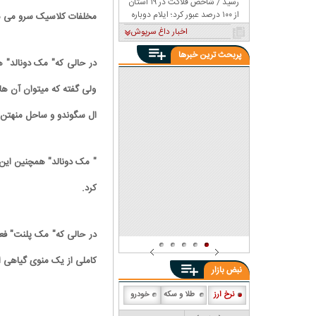
رسید / شاخص فلاکت در ۱۹ استان
از ۱۰۰ درصد عبور کرد؛ ایلام دوباره
مخلفات کلاسیک سرو می ش
صدرنشین شد
اخبار داغ سرپوش
پربحث ترین خبرها
در حالی که" مک دونالد" ه
ولی گفته که میتوان آن ها ر
ال سگوندو و ساحل منهتن در
" مک دونالد" همچنین این 
کرد.
در حالی که" مک پلنت" فعل
کاملی از یک منوی گیاهی ا
نبض بازار
نرخ ارز
طلا و سکه
خودرو