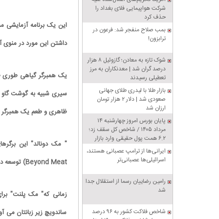
شرکت هواپیمایی فلای بغداد را
حذف کرد
این یک برنامه آزمایشی م
بمب صلاح منفجر شد: فرعون در
ترابزون!
داشتن این مورد در منوی آن
شوک تازه به معادن؛ گازوئیل ۸ هزار
درصد گران شد | معدنکاران به مرز
یک همبرگر گیاهی طوری ط
تعطیلی رسیدند
بازار طلا با لیدری طلای جهانی
سیری شبیه به گوشت گاو به
صعودی شد | دلار ۲ هزار تومان
ارزان شد
ظاهری و طعم یک همبرگر سن
پایان بورس امروز چهارشنبه ۱۴
مرداد ۱۴۰۵ / شاخص کل سقف زد؛
۶.۲ همت پول حقیقی وارد بازار
" مک دونالد" این برگرها
ایرانی‌ها از ترامپ عصبانی هستند،
اسرائیلی‌ها عصبانی‌تر
Beyond Meat) توسعه داده است.
رامین رضاییان رسما از استقلال جدا
شد
زمانی که" مک پلنت" برا
شاخص فلاکت کشور به ۹۶ درصد
ساندویچ زیر زبانتان می آو