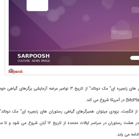
رستوران های زنجیره ای" مک دونالد" از تاریخ ۳ نوامبر عرضه آزمایشی برگرهای گیاهی خ
 از انگجت، بزودی میتوان همبرگرهای گیاهی رستوران های زنجیره ای" مک دونالد" 
امتحان کرد." مک پلنت" در هشت رستوران در سراسر ایالات متحده از تاریخ ۱۲ آبان شروع می شود
دامه می یابد.