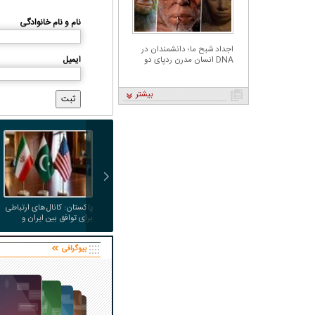
نام و نام خانوادگی
اجداد شبح ما؛ دانشمندان در
ایمیل
DNA انسان مدرن ردپای دو
گونه مرموز را کشف کردند
بیشتر
پاکستان: کانال‌های ارتباطی
برای توافق بین ایران و
آمریکا داریم
بیوگرافی