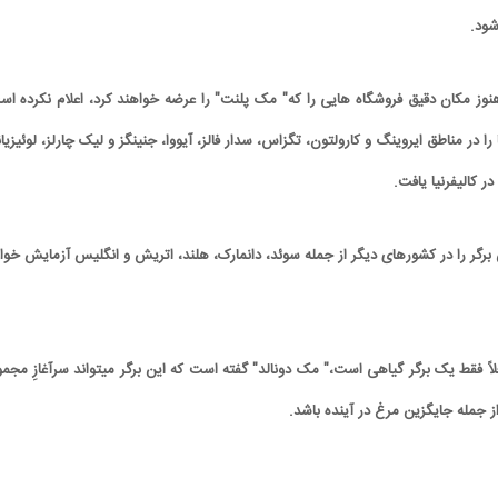
ود.
نوز مکان دقیق فروشگاه هایی را که" مک پلنت" را عرضه خواهند کرد، اعلام نکرده اس
ا در مناطق ایروینگ و کارولتون، تگزاس، سدار فالز، آیووا، جنینگز و لیک چارلز، لوئیزیان
 کالیفرنیا یافت.
برگر را در کشورهای دیگر از جمله سوئد، دانمارک، هلند، اتریش و انگلیس آزمایش خوا
اً فقط یک برگر گیاهی است،" مک دونالد" گفته است که این برگر میتواند سرآغازِ مجمو
ز جمله جایگزین مرغ در آینده باشد.