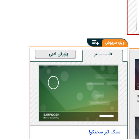
ویژه سرپوش
طــــــــنز
پاورقی ادبی
ً
۱ ربات
سنگ قبر سخنگو!