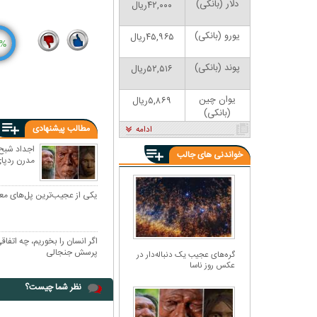
دلار (بانکی)
۴۲,۰۰۰ریال
یورو (بانکی)
۴۵,۹۶۵ریال
%
2
13
پوند (بانکی)
۵۲,۵۱۶ریال
یوان چین
۵,۸۶۹ریال
(بانکی)
مطالب پیشنهادی
ادامه
خواندنی های جالب
مدرن ردپای
یکی از عجیب‌ترین پل‌های م
اگر انسان را بخوریم، چه اتفا
پرسش جنجالی
گره‌های عجیب یک دنباله‌دار در
عکس روز ناسا
نظر شما چیست؟