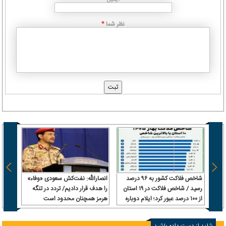
نظر شما
*
شاخص فلاکت کشور به ۹۶ درصد
انصارالله: نفت‌کش سعودی «وفاء»
رامین
رسید / شاخص فلاکت در ۱۹ استان
را هدف قرار دادیم/ تردد در تنگه
شد
از ۱۰۰ درصد عبور کرد؛ ایلام دوباره
هرمز همچنان محدود است
صدرنشین شد