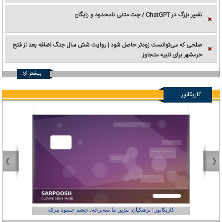
تغییر بزرگ در ChatGPT / چت متنی نامحدود و رایگان
صلحی که می‌توانست زودتر حاصل شود | روایت شش سال جنگ اضافه بعد از فتح
خرمشهر برای تنبیه متجاوز
بیشتر
کاریکاتور
کاریکاتور | پزشکیان: بنزین ما سه‌نرخه، چشم حسود بترکه
کارتون | وا