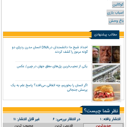
کوکائین
اسباب بازی
باغ وحش
مطالب پیشنهادی
اجداد شبح ما؛ دانشمندان در DNA انسان مدرن ردپای دو
گونه مرموز را کشف کردند
یکی از عجیب‌ترین پل‌های معلق جهان در چین/ عکس
اگر انسان را بخوریم، چه اتفاقی می‌افتد؟ پاسخ علم به یک
پرسش جنجالی
نظر شما چیست؟
انتشار یافته:
در انتظار بررسی:
غیر قابل انتشار:
۱۱
۶
۱
جدیدترین
قدیمی ترین
محبوب ترین