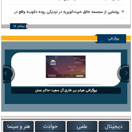
رونمایی از مجسمه خالق «بیت‌کوین» در نزدیکی رود« دانوب» واقع در
بوداپست
بیشتر
بیوگرافی
بیوگرافی هیثم بن طارق آل سعید؛ حاکم عمان
دیجیتال
علمی
حوادث
هنر و سینما