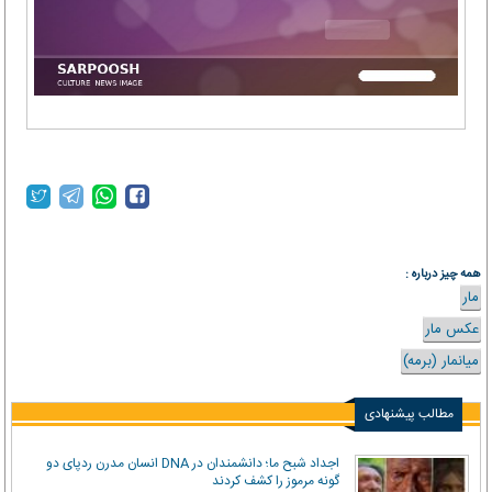
همه چیز درباره :
مار
عکس مار
میانمار (برمه)
مطالب پیشنهادی
اجداد شبح ما؛ دانشمندان در DNA انسان مدرن ردپای دو
گونه مرموز را کشف کردند