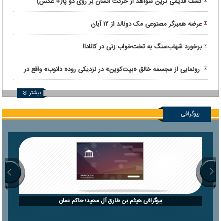
کشف قدیمی ترین شواهد از حرکت انسان بر روی دو پا(+ عکس)
عرضه همبرگر مصنوعی مک دونالد از ۱۲ آبان
برخورد شهاب‌سنگ به تخت‌خواب زنی در کانادا!
رونمایی از مجسمه خالق «بیت‌کوین» در نزدیکی رود« دانوب» واقع در
بوداپست
بیشتر
بیوگرافی
بیوگرافی هیثم بن طارق آل سعید؛ حاکم عمان