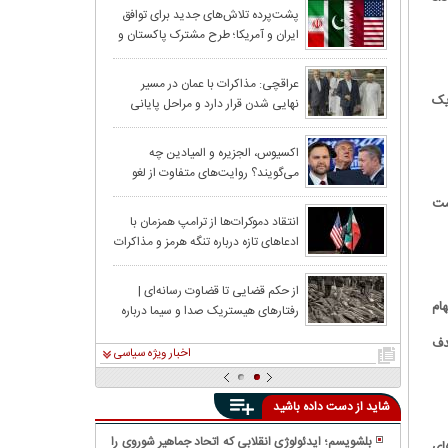
ادعای بلومبرگ د
پشت‌پرده تلاش‌های جدید برای توافق
ایران و آمریکا؛ طرح مشترک پاکستان و
برای توافق؟
قطر روی میز
قطر: پیش‌نویس او
عراقچی: مذاکرات با عمان در مسیر
یک
نهایی شدن قرار دارد و مراحل پایانی
است
خود را طی می‌کند
درآمد میلیاردی از
اکسیوس، الجزیره و المیادین چه
می‌گویند؟ روایت‌های متفاوت از لغو
حمله آمریکا به ایران
ست
بن‌سلمان ترامپ 
انتقاد دموکرات‌ها از ترامپ همزمان با
ادعاهای تازه درباره تنگه هرمز و مذاکرات
با ایران
ترامپ از لغو حمل
از حکم قضایی تا قضاوت رسانه‌ای |
ام
رفتار‌های هیستریک صدا و سیما درباره
توقف اقدام نظام
کمپین «نه به اعدام» را چگونه باید
هدف
بررسی کرد؟
اخبار ویژه سیاسی
شاید از دست داده باشید
بلشویسم؛ ایدئولوژی انقلابی که اتحاد جماهیر شوروی را
ای