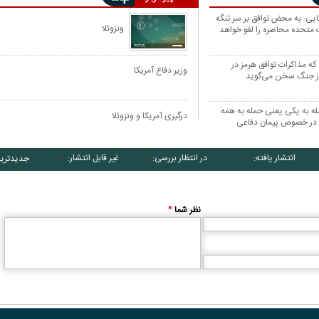
ایی: به محض توافق بر سر تنگه
ونزوئلا
ت متحده محاصره را لغو خواهد
ه مذاکرات توافق هرمز در
وزیر دفاع آمریکا
از جنگ سخن می‌گوید
مله به یکی یعنی حمله به همه
درگیری آمریکا و ونزوئلا
ان در خصوص پیمان دفاعی
انتشار یافته:
در انتظار بررسی:
غیر قابل انتشار:
جدیدتری
۰
۰
۰
کاریکاتور/ همنشینی شهرام دبیری و
کاریکاتور/ واکنش پزشکیان به گرانی 
نظر شما
*
پنگوئن‌های قطب جنوب
چی کاره بیدم این وسط؟