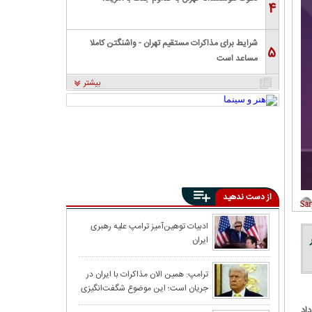
۴
شرایط برای مذاکرات مستقیم تهران - واشنگتن کاملا
۵
مساعد است
بیشتر
از دست ندهید
تنگه هرمز در آست
ادبیات توهین‌آمیز ترامپ علیه رهبری
ایران
خبر داد
ترامپ از نزدیک ش
ترامپ: همین الان مذاکرات با ایران در
جریان است؛ این موضوع شگفت‌انگیزی
است
اد