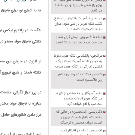
برای باز شدن هرمز با تهران مذاکره
که به ادعای او، برای قاچا
می‌کنیم
ذوالقدر: تا آمریکا رفتارش را اصلاح
نکند، تنگه هرمز باز نمی‌شود| عمان:
مذاکرات مثبت ادامه دارد
هگست در پلتفرم ایکس نوش
سکه ۴.۵ میلیون تومان گران شد |
کشتی قاچاق مواد مخدر دیگ
جذابیت قیمت‌ها دلار را بالا کشید
عراقچی: بازگشایی تنگه هرمز منوط
به جبران اقدام آمریکا است | یک
او افزود: در جریان این ح
کشتی اماراتی در تنگه هرمز هدف
قرار گرفت
کشته شدند و هیچ نیروی آم
شاخص فلاکت ۹۶ درصدی «آتش
زیر خاکستر» است
در پی ابراز نگرانی مقامات
مقام آمریکایی: به محض توافق بر
سر تنگه هرمز ایالات متحده
محاصره را لغو خواهد کرد
دگردیسی آقامحسن؛ در حالی که
قرار دادن شناورهای حامل ق
مذاکرات توافق هرمز در جریان
است، «برادر محسن» از جنگ
سخن می‌گوید
اکسیوس: ایران در انتظار تأیید
این گزارش پس از آن منتش