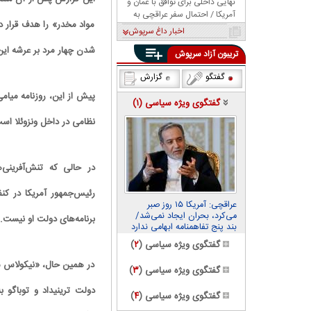
نهایی داخلی برای توافق با عمان و
آمریکا / احتمال سفر عراقچی به
مواد مخدر» را هدف قرار د
پاکستان
اخبار داغ سرپوش
شدن چهار مرد بر عرشه این
تریبون آزاد سرپوش
گفتگو
گزارش
پیش از این، روزنامه میامی
گفتگوی ویژه سیاسی (
۱
)
نظامی در داخل ونزوئلا اس
در حالی که تنش‌آفرینی‌
رئیس‌جمهور آمریکا در کن
عراقچی: آمریکا ۱۵ روز صبر
می‌کرد، بحران ایجاد نمی‌شد/
برنامه‌های دولت او نیست.
بند پنج تفاهمنامه ابهامی ندارد
گفتگوی ویژه سیاسی (
۲
)
در همین حال، «نیکولاس مادو
گفتگوی ویژه سیاسی (
۳
)
دولت ترینیداد و توباگو ب
گفتگوی ویژه سیاسی (
۴
)