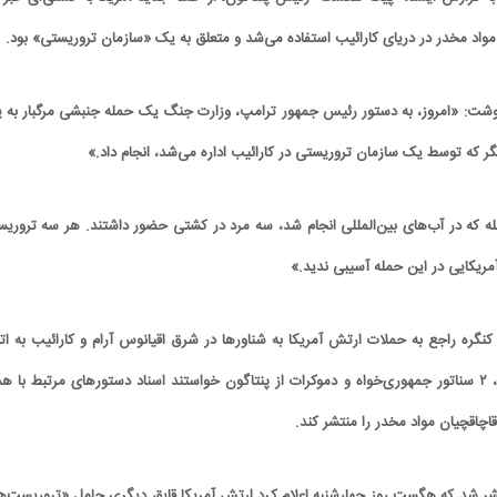
ق مواد مخدر در دریای کارائیب استفاده می‌شد و متعلق به یک «سازمان تروریستی» بود.
ت: «امروز، به دستور رئیس جمهور ترامپ، وزارت جنگ یک حمله جنبشی مرگبار به 
ر که توسط یک سازمان تروریستی در کارائیب اداره می‌شد، انجام داد.»
مله که در آب‌های بین‌المللی انجام شد، سه مرد در کشتی حضور داشتند. هر سه تروری
ریکایی در این حمله آسیبی ندید.»
 کنگره راجع به حملات ارتش آمریکا به شناورها در شرق اقیانوس آرام و کارائیب به اته
مبارزه با قاچاق مواد مخدر، ۲ سناتور جمهوری‌خواه و دموکرات از پنتاگون خواستند اسناد دستورهای مرتبط با 
اچاقچیان مواد مخدر را منتشر کند.
ر شد که هگست روز چهارشنبه اعلام کرد ارتش آمریکا قایق دیگری حامل «تروریست‌ه