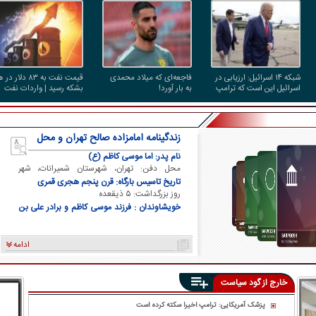
شبکه ۱۴ اسرائیل: ارزیابی در
فاجعه‌ای که میلاد محمدی
قیمت نفت به ۸۳ دلار در
اسرائیل این است که ترامپ
به بار آورد!
بشکه رسید | واردات نفت
در مسیر توافق با ایران قرار
آمریکا از عربستان صفر شد
دارد
زندگینامه امامزاده صالح تهران و محل
دفن ایشان
نام پدر: اما موسی کاظم (ع)
محل دفن: تهران، شهرستان شمیرانات، شهر
تجریش
تاریخ تاسیس بارگاه: قرن پنجم هجری قمری
روز بزرگداشت: ۵ ذیقعده
خویشاوندان : فرزند موسی کاظم و برادر علی بن
موسی الرضا و برادر فاطمه معصومه
ادامه
خارج از گود سیاست
پزشک آمریکایی: ترامپ اخیرا سکته کرده است