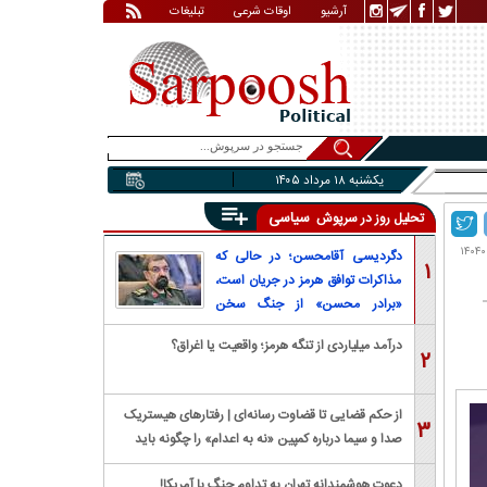
آرشیو
اوقات شرعی
تبلیغات
یکشنبه ۱۸ مرداد ۱۴۰۵
سیاسی
تحلیل روز در سرپوش
دگردیسی آقامحسن؛ در حالی که
۱
مذاکرات توافق هرمز در جریان است،
«برادر محسن» از جنگ سخن
می‌گوید
درآمد میلیاردی از تنگه هرمز؛ واقعیت یا اغراق؟
۲
از حکم قضایی تا قضاوت رسانه‌ای | رفتار‌های هیستریک
۳
صدا و سیما درباره کمپین «نه به اعدام» را چگونه باید
بررسی کرد؟
دعوت هوشمندانه تهران به تداوم جنگ با آمریکا!