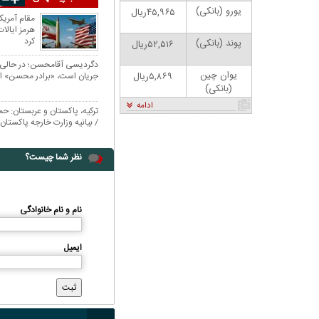
یورو (بانکی)
۴۵,۹۶۵ریال
مقام آمریک
هرمز ایالا
کرد
پوند (بانکی)
۵۲,۵۱۶ریال
دگردیسی آقامحسن؛ در حالی ک
یوان چین
۵,۸۶۹ریال
جریان است، «برادر محسن» 
(بانکی)
ادامه
ترکیه، پاکستان و عربستان: ح
/ بیانیه وزارت خارجه پاکست
مشترک مکه
نظر شما چیست؟
ان: بنزین ما سه‌نرخه، چشم
کارتون | واکنش پزشکیان به تمجید جعفر قائم
نام و نام خانوادگی
سود بترکه
پناه؛ «جعفر ول کن!»
ایمیل