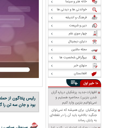
خانه هنر و سینما
خواندنی ها و دیدنی ها
فرهنگ و اندیشه
دین و شریعت
چهار سوی علم
دنیای دیجیتال
مجله ماشین
بیوگرافی شخصیت ها
منهای خبر
افغانستان
خبر
۱۰
اول
اظهارات جدید پزشکیان درباره گران
شدن بنزین/ محاصره هستیم و
رئیس پنتاگون از حمله
نمی‌توانیم بنزین وارد کنیم
بود و جان سه تن را گ
پزشکیان: برای همیشه که نمی‌توان
جنگید؛ بالاخره باید آن را در نقطه‌ای
به پایان رساند
سرپوش سیاسی -
ونس: به ایران اعتماد نمی‌کنیم، اما