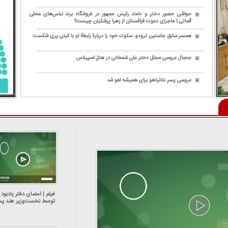
حواشی حضور دختر و داماد رئیس جمهور در فروشگاه برند لباس‌های محلی
آلماتی | ماجرای دعوت قزاقستان از زهرا پزشکیان چیست؟
همسر سابق جاستین ترودو، سکوت خود را دربارهٔ رابطهٔ او با کیتی پری شکست
جنجال عروسی مجلل دختر علی شمخانی در هتل اسپیناس
عروسی پسر نتانیاهو برای همیشه لغو شد
فیلم | امضای دفتر یادبود
توسط نخست‌وزیر هند پس
حضور در پارلمان اسرائیل