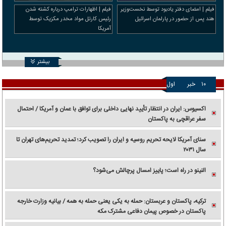
فیلم | امضای دفتر یادبود توسط نخست‌وزیر
فیلم | اظهارات ترامپ درباره کشته شدن
هند پس از حضور در پارلمان اسرائیل
رئیس کارتل مواد مخدر مکزیک توسط
آمریکا
بیشتر
۱۰
خبر
اول
اکسیوس: ایران در انتظار تأیید نهایی داخلی برای توافق با عمان و آمریکا / احتمال
سفر عراقچی به پاکستان
سنای آمریکا لایحه تحریم روسیه و ایران را تصویب کرد؛ تمدید تحریم‌های تهران تا
سال ۲۰۳۱
النینو در راه است؛ پاییز امسال پرچالش می‌شود؟
ترکیه، پاکستان و عربستان: حمله به یکی یعنی حمله به همه / بیانیه وزارت خارجه
پاکستان در خصوص پیمان دفاعی مشترک مکه