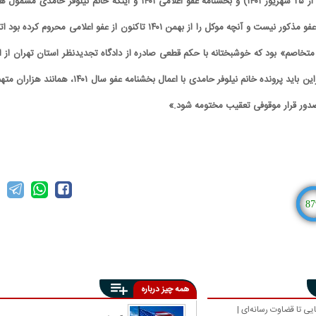
زمان تشکیل پرونده (پس از ۲۵ شهریور ۱۴۰۱) و بخشنامه عفو اعلامی ۱۴۰۱ و اینکه خانم نیلوفر حامدی مش
یک از مستثنیات بخشنامه عفو مذکور نیست و آنچه موکل را از بهمن ۱۴۰۱ تاکنون از عفو اعلامی محروم کرده بو
خاصم» بود که خوشبختانه با حکم قطعی صادره از دادگاه تجدیدنظر استان تهران از ا
اتهام تبرئه شده است، بنابراین باید پرونده خانم نیلوفر حامدی با اعمال بخشنامه عفو سال ۱۴۰۱، همانن
87
همه چیز درباره
یی تا قضاوت رسانه‌ای |