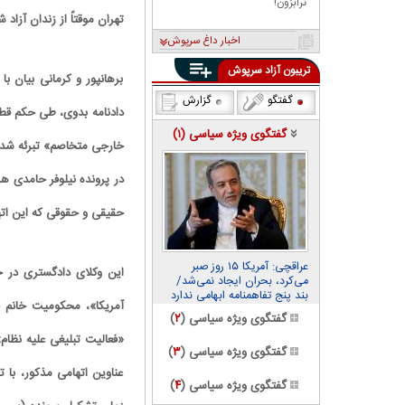
ترابزون!
تهران موقتاً از زندان آزاد 
اخبار داغ سرپوش
تریبون آزاد سرپوش
برهانپور و کرمانی بیان ب
گفتگو
گزارش
دادنامه بدوی، طی حکم قطعی
گفتگوی ویژه سیاسی (
۱
)
خارجی متخاصم» تبرئه شد. ل
در پرونده نیلوفر حامدی ه
حقیقی و حقوقی که این اته
عراقچی: آمریکا ۱۵ روز صبر
این وکلای دادگستری در خ
می‌کرد، بحران ایجاد نمی‌شد/
بند پنج تفاهمنامه ابهامی ندارد
آمریکا»، محکومیت خانم ح
گفتگوی ویژه سیاسی (
۲
)
گفتگوی ویژه سیاسی (
۳
)
عناوین اتهامی مذکور، با
گفتگوی ویژه سیاسی (
۴
)