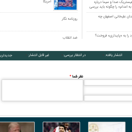
آمریکا
هیستریک صدا و سیما درباره
به اعدام» را چگونه باید بررسی
یدان علیخانی اصفهان چه
روزنامه نگار
 را به «پایداری» فروخت؟
ضد انقلاب
انتشار یافته:
در انتظار بررسی:
غیر قابل انتشار:
جدیدتری
۰
۰
۰
نظر شما
*
کارتون | واکنش پزشکیان به تمجید جعفر قائم
کاریکاتور/ همنشینی شهرام دبیر
پناه؛ «جعفر ول کن!»
پنگوئن‌های قطب جنوب