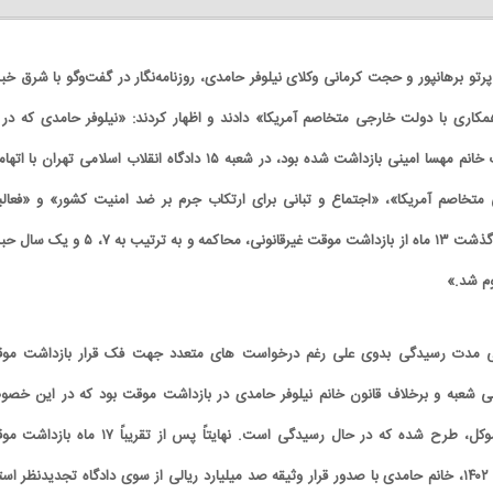
پرتو برهانپور و حجت کرمانی وکلای نیلوفر حامدی، روزنامه‌نگار در گفت‌وگو با شرق خبر 
شهریور ۱۴۰۱ و پس از فوت خانم مهسا امینی بازداشت شده بود، در شعبه ۱۵ دادگاه انقلاب اسلامی تهران با
تخاصم آمریکا»، «اجتماع و تبانی برای ارتکاب جرم بر ضد امنیت کشور» و «فعال
تبلیغی علیه نظام» پس از گذشت ۱۳ ماه از بازداشت موقت غیرقانونی، محاکمه و به ترتیب به 
وم شد.»
 «طی مدت رسیدگی بدوی علی رغم درخواست های متعدد جهت فک قرار بازداشت مو
اضی شعبه و برخلاف قانون خانم نیلوفر حامدی در بازداشت موقت بود که در این خص
شکایتی نیز به وکالت از موکل، طرح شده که در حال رسیدگی است. نهایتاً پس از تقریباً ۱۷ م
غیرقانونی در تاریخ ۲۴ دی ۱۴۰۲، خانم حامدی با صدور قرار وثیقه صد میلیارد ریالی از سوی دادگاه تجدیدنظر اس