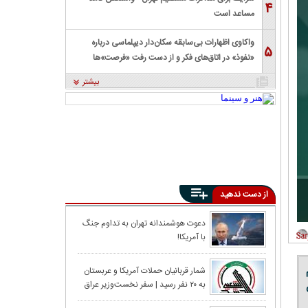
۴
مساعد است
واکاوی اظهارات بی‌سابقه سکان‌دار دیپلماسی درباره
۵
«نفوذ» در اتاق‌های فکر و از دست رفت «فرصت»‌ها
بیشتر
از دست ندهید
ترامپ پس از حم
دعوت هوشمندانه تهران به تداوم جنگ
با آمریکا!
مذاکرات، حملات 
ترامپ: ضربه سخت
شمار قربانیان حملات آمریکا و عربستان
به ۲۰ نفر رسید | سفر نخست‌وزیر عراق
به عربستان لغو شد