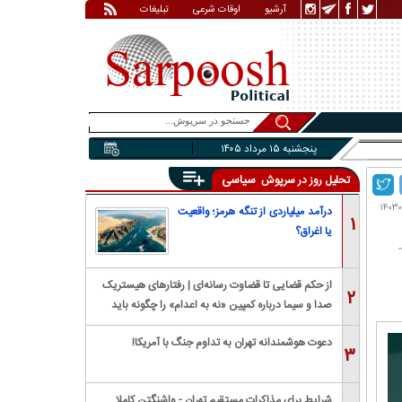
آرشیو
اوقات شرعی
تبلیغات
پنجشنبه ۱۵ مرداد ۱۴۰۵
سیاسی
تحلیل روز در سرپوش
درآمد میلیاردی از تنگه هرمز؛ واقعیت
۱
یا اغراق؟
از حکم قضایی تا قضاوت رسانه‌ای | رفتار‌های هیستریک
۲
صدا و سیما درباره کمپین «نه به اعدام» را چگونه باید
بررسی کرد؟
دعوت هوشمندانه تهران به تداوم جنگ با آمریکا!
۳
شرایط برای مذاکرات مستقیم تهران - واشنگتن کاملا