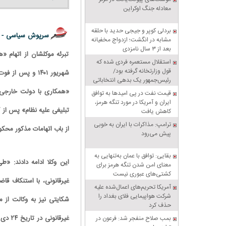
معادله جنگ اوکراین
بردلی کوپر و جیجی حدید با حلقه‌
سرپوش سیاسی -
مشابه در انگشت؛ ازدواج مخفیانه
بعد از ۳ سال نامزدی
استقلال مستعمره فردی شده که
قول وزارتخانه گرفته بود/
رئیس‌جمهور یک بدهی انتخاباتی
داشت، باشگاه را به او داد!
«همکاری با دولت خارجی م
قیمت نفت در پی امیدها به توافق
ایران و آمریکا در مورد تنگه هرمز،
کاهش یافت
ترامپ: مذاکرات با ایران به خوبی
از باب اتهامات مذکور محک
پیش می‌رود
بقایی: توافق با عمان به‌تنهایی به
این وکلا ادامه دادند:
معنای امن شدن تنگه هرمز برای
کشتی‌های عبوری نیست
غیرقانونی، با استنکاف ق
آمریکا تحریم‌های اعمال‌شده علیه
شرکت هواپیمایی فلای بغداد را
حذف کرد
بمب صلاح منفجر شد: فرعون در