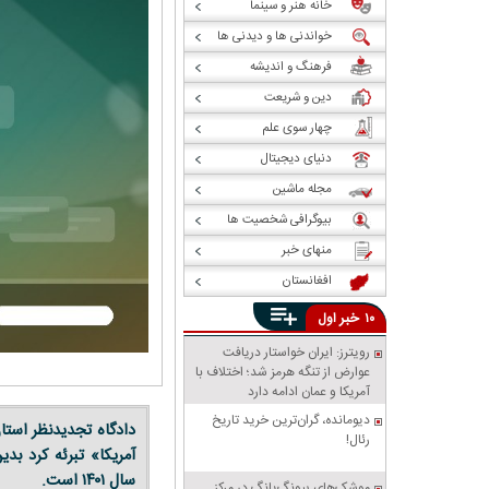
خانه هنر و سینما
خواندنی ها و دیدنی ها
فرهنگ و اندیشه
دین و شریعت
چهار سوی علم
دنیای دیجیتال
مجله ماشین
بیوگرافی شخصیت ها
منهای خبر
افغانستان
خبر
۱۰
اول
رویترز: ایران خواستار دریافت
عوارض از تنگه هرمز شد؛ اختلاف با
آمریکا و عمان ادامه دارد
دیومانده، گران‌ترین خرید تاریخ
دادگاه تجدیدنظر استان
رئال!
آمریکا» تبرئه کرد بد
سال ۱۴۰۱ است.
موشک‌های پیونگ‌یانگ در مرکز