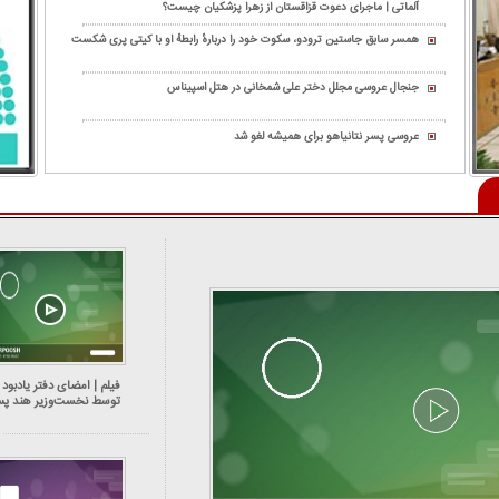
آلماتی | ماجرای دعوت قزاقستان از زهرا پزشکیان چیست؟
همسر سابق جاستین ترودو، سکوت خود را دربارهٔ رابطهٔ او با کیتی پری شکست
جنجال عروسی مجلل دختر علی شمخانی در هتل اسپیناس
عروسی پسر نتانیاهو برای همیشه لغو شد
فیلم | امضای دفتر یادبود
توسط نخست‌وزیر هند پس
حضور در پارلمان اسرائیل