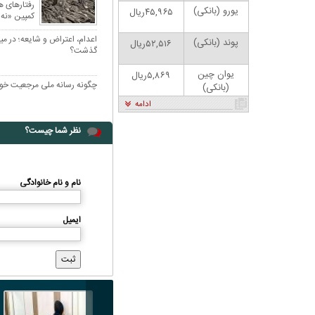
رفتار‌های 
یورو (بانکی)
۴۵,۹۶۵ریال
کمپین «نه 
کرد؟
اعدام، اعتراض و شایعه؛ در م
پوند (بانکی)
۵۲,۵۱۶ریال
گذشت؟
یوان چین
۵,۸۶۹ریال
چگونه رسانه ملی مرجعیت خود
(بانکی)
ادامه
نظر شما چیست؟
نام و نام خانوادگی
کاریکاتور | پزشکیان: بنزین ما سه‌نرخه، چشم
حسود بترکه
ایمیل