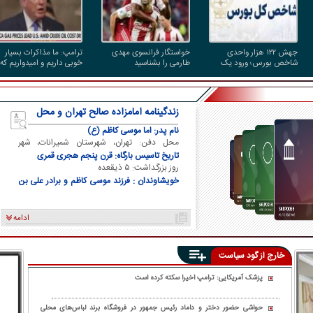
جهش ۱۲۲ هزار واحدی
خواستگار فرانسوی مهدی
ترامپ: ما مذاکرات بسیار
شاخص بورس؛ ورود یک
طارمی را بشناسید
خوبی داریم و امیدواریم که
همت پول حقیقی در آغاز
مجبور به حمله بزرگی علیه
معاملات
ایران نشویم
زندگینامه امامزاده صالح تهران و محل
دفن ایشان
نام پدر: اما موسی کاظم (ع)
محل دفن: تهران، شهرستان شمیرانات، شهر
تجریش
تاریخ تاسیس بارگاه: قرن پنجم هجری قمری
روز بزرگداشت: ۵ ذیقعده
خویشاوندان : فرزند موسی کاظم و برادر علی بن
موسی الرضا و برادر فاطمه معصومه
ادامه
خارج از گود سیاست
پزشک آمریکایی: ترامپ اخیرا سکته کرده است
حواشی حضور دختر و داماد رئیس جمهور در فروشگاه برند لباس‌های محلی