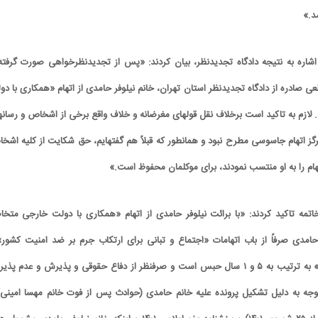
شد.»
ا اشاره به نتیجه دادگاه تجدیدنظر، بیان کردند: «پس از تجدیدنظرخواهی صورت گرفته 
 صادره از دادگاه تجدیدنظر استان تهران، خانم نیلوفر حامدی از اتهام «همکاری با دو
ازم به تاکید است برخلاف نقل قول­های مغرضانه و خلاف واقع برخی از اشخاص و رسانه­ه
رگز اتهام جاسوسی مطرح نبود و همانطور که قبلاً هم گفته­ایم، حق شکایت از کلیه اشخ
ام را به او منتسب نمودند، برای موکلمان محفوظ است.»
اتمه تاکید کردند: «با برائت نیلوفر حامدی از اتهام «همکاری با دولت خارجی متخا
امدی صرفاً از باب اتهامات «اجتماع و تبانی برای ارتکاب جرم بر ضد امنیت کشور»
«فعالیت تبلیغی علیه نظام» به ترتیب به ۵ و ۱ سال حبس است و صرفنظر از دفاع حقوقی و پذیرش و عدم پ
 توجه به دلیل تشکیل پرونده علیه خانم حامدی (حوادث پس از فوت خانم مهسا امینی)