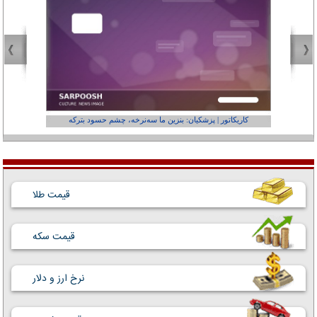
کاریکاتور | پزشکیان: بنزین ما سه‌نرخه، چشم حسود بترکه
کارتون | وا
قیمت طلا
قیمت سکه
نرخ ارز و دلار