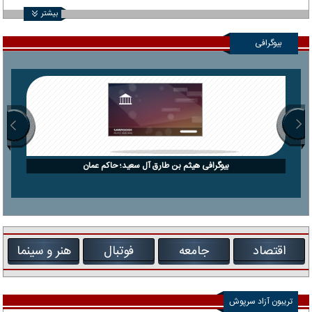
بیشتر
بیوگرافی
بیوگرافی هیثم بن طارق آل سعید؛ حاکم عمان
اقتصاد
جامعه
فوتبال
هنر و سینما
تریبون آزاد سرپوش