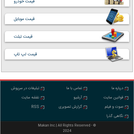
قیمت خودرو
قیمت موبایل
قیمت تبلت
قیمت لپ تاپ
درباره ما
تماس با ما
تبلیغات در سرپوش
قوانین سایت
آرشیو
نقشه سایت
صوت و فیلم
گزارش تصویری
RSS
نگاهی گذرا
Makan Inc.‎‎‎| All Rights Reserved - ©
2024