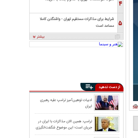
۴
شرایط برای مذاکرات مستقیم تهران - واشنگتن کاملا
۵
مساعد است
بیشتر
از دست ندهید
تنگه هرمز در آست
ادبیات توهین‌آمیز ترامپ علیه رهبری
ایران
خبر داد
ترامپ از نزدیک ش
ترامپ: همین الان مذاکرات با ایران در
جریان است؛ این موضوع شگفت‌انگیزی
است