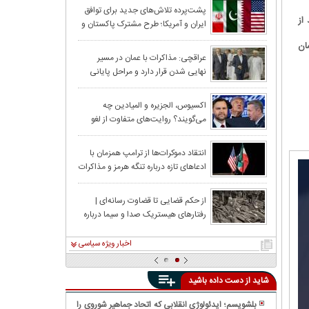
ادعای بلومبرگ د
پشت‌پرده تلاش‌های جدید برای توافق
از
ایران و آمریکا؛ طرح مشترک پاکستان و
برای توافق؟
قطر روی میز
ان
قطر: پیش‌نویس او
عراقچی: مذاکرات با عمان در مسیر
نهایی شدن قرار دارد و مراحل پایانی
است
خود را طی می‌کند
درآمد میلیاردی از
اکسیوس، الجزیره و المیادین چه
می‌گویند؟ روایت‌های متفاوت از لغو
حمله آمریکا به ایران
بن‌سلمان ترامپ 
انتقاد دموکرات‌ها از ترامپ همزمان با
ادعاهای تازه درباره تنگه هرمز و مذاکرات
با ایران
ترامپ از لغو حمل
از حکم قضایی تا قضاوت رسانه‌ای |
رفتار‌های هیستریک صدا و سیما درباره
توقف اقدام نظام
کمپین «نه به اعدام» را چگونه باید
بررسی کرد؟
اخبار ویژه سیاسی
شاید از دست داده باشید
بلشویسم؛ ایدئولوژی انقلابی که اتحاد جماهیر شوروی را