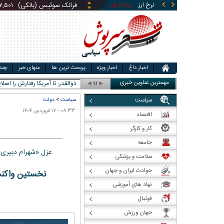
نرخ ارز
مبادله ای
قیمت طلا
قیمت سکه
قی
لیر ترکیه (بانکی)
۱,۴۶۰
ریال
یوان چین (بانکی)
۵,۸۶۹
ری
اخبار داغ
اخبار ویژه
پربحث ترین ها
منهای خبر
چند
مهمترین عناوین خبری
ونس: _
سیاست
سیاست
>
دولت
۰۸:۳۳ - ۱۷ فروردین ۱۴۰۴
اقتصاد
کار و کارگر
جامعه
عزل «شهرام دبیری
سلامت و پزشکی
حوادث ایران و جهان
نخستین واکنش
نهاد های آموزشی
فوتبال
جهان ورزش