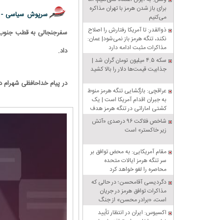
برای باز شدن هرمز با تهران مذاکره
سرپوش سیاسی -
می‌کنیم
ذوالقدر: تا آمریکا رفتارش را اصلاح
سفرجنجالی به قطب جنوب ت
نکند، تنگه هرمز باز نمی‌شود| عمان:
مذاکرات مثبت ادامه دارد
داد.
سکه ۴.۵ میلیون تومان گران شد |
جذابیت قیمت‌ها دلار را بالا کشید
در پیام خداحافظی شهرام د
عراقچی: بازگشایی تنگه هرمز منوط
به جبران اقدام آمریکا است | یک
کشتی اماراتی در تنگه هرمز هدف
قرار گرفت
شاخص فلاکت ۹۶ درصدی «آتش
زیر خاکستر» است
مقام آمریکایی: به محض توافق بر
سر تنگه هرمز ایالات متحده
محاصره را لغو خواهد کرد
دگردیسی آقامحسن؛ در حالی که
مذاکرات توافق هرمز در جریان
است، «برادر محسن» از جنگ
سخن می‌گوید
اکسیوس: ایران در انتظار تأیید