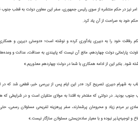
ن امر نیز در حکم منتشره از سوی رئیس جمهوری، سفر این معاون دولت به قطب جنوب ق
کم خود به صراحت از آن یاد کرد.
 رفاقت خود را به دبیری یادآوری کرده و نوشته است؛ «دوستی دیرین و همکاری
ونت پارلمانی دولت چهاردهم، مانع آن نیست که پایبندی به صداقت، عدالت و وعده‌ها
شته شود. بنابر این از ادامه همکاری با شما در دولت چهاردهم معذوریم.»
 به شهرام دبیری تصریح کرد: «در این ایام پس از بررسی خبر، قطعی شد که در ای
کارتون | واکنش پزشکیان به تمجید جعفر قائم
کاریکاتور/ همنشینی شهرام دبیر
پناه؛ «جعفر ول کن!»
پنگوئن‌های قطب جنوب
جنوب بودید. در دولتی که مفتخر به اقتدا به مولای متقیان است و در شرایطی که هن
ادی بر مردم زیاد و محرومان پرشمارند، سفر پرهزینه تفریحی مسئولان رسمی، حتی 
 و توجیه‌پذیر نبوده و با معیار ساده‌زیستی مسئولان سازگار نیست.»