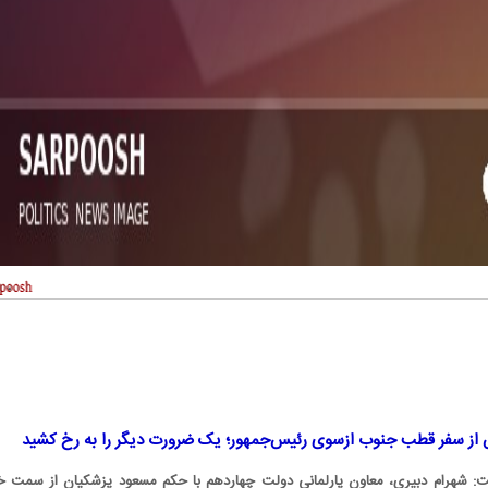
از سفر قطب جنوب ازسوی رئیس‌جمهور؛ یک ضرورت دیگر را به رخ کشید
شت: شهرام دبیری، معاون پارلمانی دولت چهاردهم با حکم مسعود پزشکیان از سمت خ