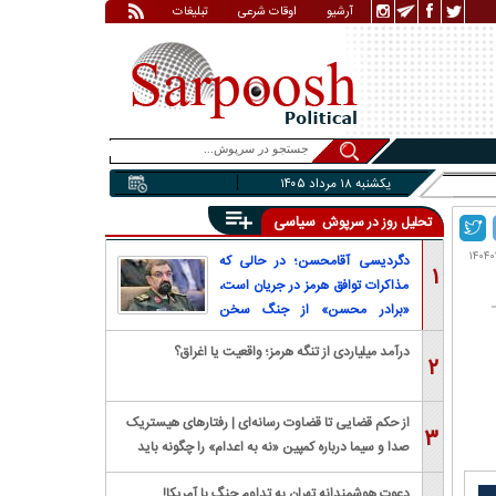
آرشیو
اوقات شرعی
تبلیغات
یکشنبه ۱۸ مرداد ۱۴۰۵
سیاسی
تحلیل روز در سرپوش
دگردیسی آقامحسن؛ در حالی که
۱
مذاکرات توافق هرمز در جریان است،
«برادر محسن» از جنگ سخن
می‌گوید
درآمد میلیاردی از تنگه هرمز؛ واقعیت یا اغراق؟
۲
از حکم قضایی تا قضاوت رسانه‌ای | رفتار‌های هیستریک
۳
صدا و سیما درباره کمپین «نه به اعدام» را چگونه باید
بررسی کرد؟
دعوت هوشمندانه تهران به تداوم جنگ با آمریکا!