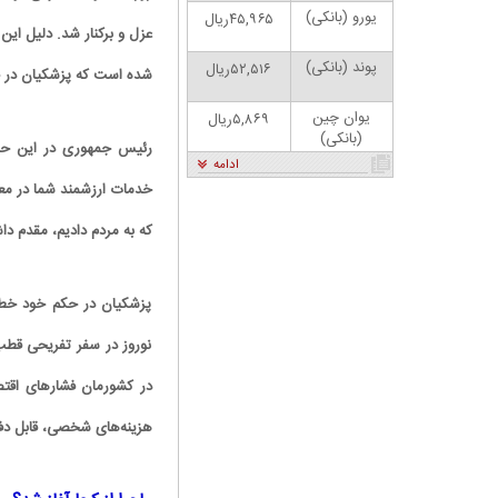
یورو (بانکی)
۴۵,۹۶۵ریال
عزل و برکنار شد. دلیل ای
پوند (بانکی)
۵۲,۵۱۶ریال
شده است که پزشکیان در ح
یوان چین
۵,۸۶۹ریال
(بانکی)
رئیس جمهوری در این حکم
ادامه
خدمات ارزشمند شما در معا
که به مردم دادیم، مقدم دا
پزشکیان در حکم خود خطاب
کاریکاتور | پزشکیان: بنزین ما سه‌نرخه، چشم
حسود بترکه
نوروز در سفر تفریحی قطب 
در کشورمان فشارهای اقتص
هزینه‌های شخصی، قابل دفاع