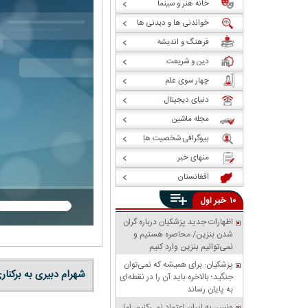
خانه هنر و سینما
خواندنی ها و دیدنی ها
فرهنگ و اندیشه
دین و شریعت
چهار سوی علم
دنیای دیجیتال
مجله ماشین
بیوگرافی شخصیت ها
منهای خبر
افغانستان
خبر
۱۰
اول
اظهارات جدید پزشکیان درباره گران
شدن بنزین/ محاصره هستیم و
نمی‌توانیم بنزین وارد کنیم
پزشکیان: برای همیشه که نمی‌توان
شهرام دبیری به برکنا
جنگید؛ بالاخره باید آن را در نقطه‌ای
به پایان رساند
ونس: به ایران اعتماد نمی‌کنیم، اما