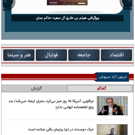
بیوگرافی هیثم بن طارق آل سعید؛ حاکم عمان
اقتصاد
جامعه
فوتبال
هنر و سینما
تریبون آزاد سرپوش
گفتگو
گزارش
عراقچی: آمریکا ۱۵ روز صبر می‌کرد، بحران ایجاد نمی‌شد/ بند
پنج تفاهمنامه ابهامی ندارد
«یک دوست» در دنیا برایمان باقی نمانده است