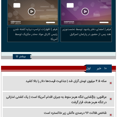
فیلم | امضای دفتر یادبود توسط نخست‌وزیر
فیلم | اظهارات ترامپ درباره کشته شدن
هند پس از حضور در پارلمان اسرائیل
رئیس کارتل مواد مخدر مکزیک توسط
آمریکا
بیشتر
۱۰
خبر
اول
سکه ۴.۵ میلیون تومان گران شد | جذابیت قیمت‌ها دلار را بالا کشید
عراقچی: بازگشایی تنگه هرمز منوط به جبران اقدام آمریکا است | یک کشتی اماراتی
در تنگه هرمز هدف قرار گرفت
شاخص فلاکت ۹۶ درصدی «آتش زیر خاکستر» است