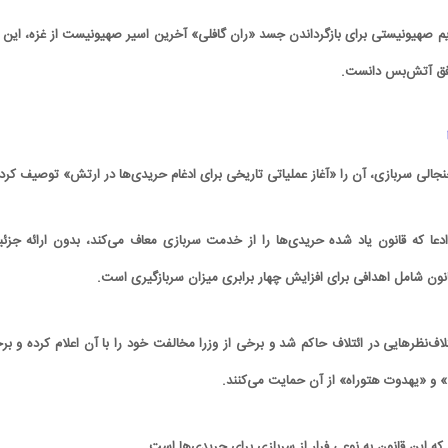
ژیم صهیونیستی برای بازگرداندن جسد «ران گافلی» آخرین اسیر صهیونیست از غزه، این ا
وافق آتش‌بس دانست.
ه جنجالی سربازی، آن را «آغاز عملیاتی تاریخی برای ادغام حریدی‌ها در ارتش» توصیف کرد
دعا که قانون یاد شده حریدی‌ها را از خدمت سربازی معاف می‌کند، بدون ارائه جزئی
نون شامل اهدافی برای افزایش چهار برابری میزان سربازگیری است.
کاریکاتور/ همنشینی شهرام دبیری و
کاریکاتور/ واکنش پزشکیان به گرانی 
پنگوئن‌های قطب جنوب
چی کاره بیدم این وسط؟
اف‌نظرهایی در ائتلاف حاکم شد و برخی از وزرا مخالفت خود را با آن اعلام کرده و بر
 و «یهدوت هتوراه» از آن حمایت می‌کنند.
 که این قانون به نوعی فرار از سربازی برای حریدی‌ها است.