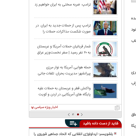
روبیو: ایران تاکن
ترامپ: ضربه سختی به ایران خواهیم زد
نشده است
ده
ترامپ:ما می‌توانی
ترامپ پس از حملات جدید به ایران: در
ود
صورت شکست مذاکرات، حملات را
اعتمادم را به آن
تشدید می‌کنیم
اب
ترامپ: حملات قوی
شمار قربانیان حملات آمریکا و عربستان
به ۲۰ نفر رسید | سفر نخست‌وزیر عراق
به عربستان لغو شد
ترامپ: به زلنسکی
حمله هوایی آمریکا به نوار مرزی
ضای طوماری
پیرانشهر؛ مدیریت بحران: تلفات جانی
را با شکست سخت
نداشت
اب
کاتس: اگر ترامپ 
واکنش قطر و عربستان به حملات علیه
پایگاه های آمریکایی در اردن و کویت
ایران خواهد پی
اخبار ویژه سیاسی
حاق
شاید از دست داده باشید
کا
بلشویسم؛ ایدئولوژی انقلابی که اتحاد جماهیر شوروی را