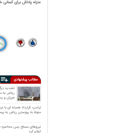
منزله پاداش برای کسانی خ
%
2
14
مطالب پیشنهادی
تشدید درگی
ریاض به مأ
جیزان و ین
ترامپ: قرارداد هسته ای با عر
منوط به پیوستن ریاض به پیم
نیروهای مسلح یمن محاصره د
اعلام کرد