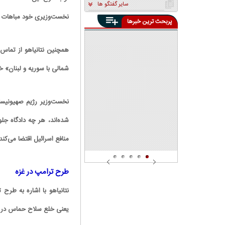
سایر گفتگو ها
نخست‌وزیری خود مباهات کرد و گفت: 
پربحث ترین خبرها
«یک دوست» در دنیا برایمان
باقی نمانده است
پنهان‌کاری تبعات محاصره
همچنین نتانیاهو از تماس‌
دریایی توسط مسئولین چه
معنایی دارد؟ | محاصره دریایی
دانشجوی دانشگاه شریف:
تفاوتی با اشغال خاک کشور
شمالی با سوریه و لبنان» خب
افرادی که در صف اول تجمعات
ندارد
بودند، توسط دوربین‌های
دانشگاه شناسایی شدند | بین ۱۰
تا ۲۰ دانشجو ممنوع‌الورود
هستند
نخست‌وزیر رژیم صهیونیستی
شده‌اند، هر چه دادگاه ج
منافع اسرائیل اقتضا می‌کن
طرح ترامپ در غزه
نتانیاهو با اشاره به طرح
یعنی خلع سلاح حماس در نوا