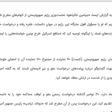
به گزارش ایسنا، «بنیامین نتانیاهو» نخست‌وزیر رژیم صهیونیستی از اتهام‌های مطرح ش
م که او را مسؤول افول جایگاه این رژیم در جهان دانستند، طفره رفته و درخواست خ
ده‌های فساد را اینگونه توجیه کرد که «منافع اسرائیل طرح چنین خواسته‌هایی را ایج
در جلسه روز دوشنبه پارلمان رژیم صهیونیستی (کنست) ۴۰ نماینده از مجموع ۱۲۰ نماینده آن با ام
جهت گفت‌وگو درباره پیامدهای درخواست عفو و نیز لایحه‌ای شدند که به گفته احز
دی‌ را از خدمت در ارتش معاف خواهد کرد.
نتانیاهو که سه پرونده فساد دارد، ۳۰ نوامبر گذشته درخواست رسمی عفو و توقف محاکمه خود را به «اس
قدیم کرد، این درخواست پس از آن مطرح شد که «دونالد ترامپ» رئیس جمهور آمری