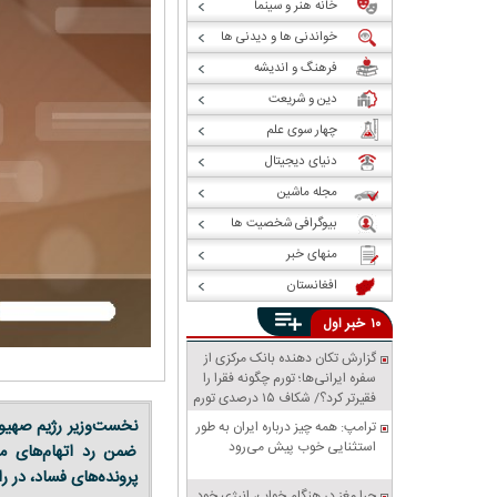
خانه هنر و سینما
خواندنی ها و دیدنی ها
فرهنگ و اندیشه
دین و شریعت
چهار سوی علم
دنیای دیجیتال
مجله ماشین
بیوگرافی شخصیت ها
منهای خبر
افغانستان
خبر
۱۰
اول
گزارش تکان‌ دهنده بانک مرکزی از
سفره ایرانی‌ها؛ تورم چگونه فقرا را
فقیرتر کرد؟/ شکاف ۱۵ درصدی تورم
میان فقیر و غنی
ترامپ: همه چیز درباره ایران به طور
استثنایی خوب پیش می‌رود
ضمن رد اتهام‌های 
پرونده‌های فساد، در ر
چرا مغز در هنگام خواب، انرژی خود