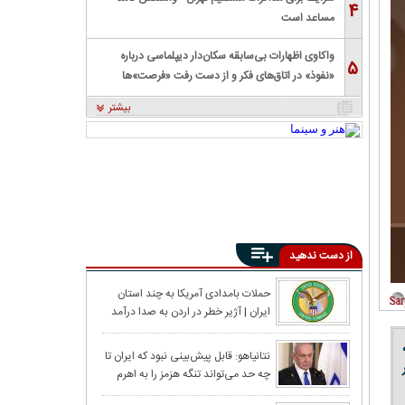
۴
مساعد است
واکاوی اظهارات بی‌سابقه سکان‌دار دیپلماسی درباره
۵
«نفوذ» در اتاق‌های فکر و از دست رفت «فرصت»‌ها
بیشتر
از دست ندهید
نتانیاهو: زهران
حملات بامدادی آمریکا به چند استان
ایران | آژیر خطر در اردن به صدا درآمد
و،
رسانه‌های آمریکا
نتانیاهو: قابل پیش‌بینی نبود که ایران تا
چه حد می‌تواند تنگه هزمز را به اهرم
ایران؛ هنوز فرم
فشار تبدیل کند