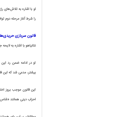
او با اشاره به تلاش‌های ر
را شرط آغاز مرحله دوم ت
قانون سربازی حریدی‌ها
نتانیاهو با اشاره به لایح
او در ادامه ضمن رد این ا
بیشتر، مدعی شد که این قا
ان: بنزین ما سه‌نرخه، چشم
کارتون | واکنش پزشکیان به تمجید جعفر قائم
سود بترکه
پناه؛ «جعفر ول کن!»
این قانون موجب بروز اختل
احزاب دینی همانند «شاس»
مخالفان بر این باور هستند