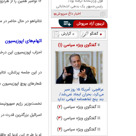
قول وزارتخانه گرفته بود/
۱۲ نوامبر همین را از هرتزوگ خواسته بود.
رئیس‌جمهور یک بدهی انتخاباتی
داشت، باشگاه را به او داد!
اخبار داغ سرپوش
نتانیاهو در حال حاضر در 
تریبون آزاد سرپوش
گفتگو
گزارش
اتهام‌های اپوزیسیون
گفتگوی ویژه سیاسی (
۱
)
احزاب اپوزیسیون این درخو
در این جلسه پرتنش، نتانی
شعارهای پوچ اپوزیسیون هس
عراقچی: آمریکا ۱۵ روز صبر
می‌کرد، بحران ایجاد نمی‌شد/
بند پنج تفاهمنامه ابهامی ندارد
نخست‌وزیر رژیم صهیونیستی 
گفتگوی ویژه سیاسی (
۲
)
اسرائیل بزرگترین قدرت در
گفتگوی ویژه سیاسی (
۳
)
گفتگوی ویژه سیاسی (
۴
)
او با طرح این ادعا که «ا