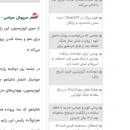
را خالی می‌کند
سرپوش سیاسی -
تغییر بزرگ در ChatGPT / چت
متنی نامحدود و رایگان
از سوی اپوزیسیون این رژی
صلحی که می‌توانست زودتر حاصل
برای عفو و بسته شدن پرون
شود | روایت شش سال جنگ
اضافه بعد از فتح خرمشهر برای
می‌کند.»
تنبیه متجاوز
رویترز: ایران خواستار دریافت
عوارض از تنگه هرمز شد؛ اختلاف با
آمریکا و عمان ادامه دارد
دیومانده، گران‌ترین خرید تاریخ
رئال!
خواستار احضار نتانیاهو 
موشک‌های پیونگ‌یانگ در مرکز
اپوزیسیون، یهودی‌های حری
معادله جنگ اوکراین
بردلی کوپر و جیجی حدید با حلقه‌
مشابه در انگشت؛ ازدواج مخفیانه
بعد از ۳ سال نامزدی
هرتزوگ» رئیس این رژیم ت
استقلال مستعمره فردی شده که