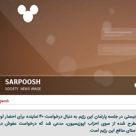
نخست‌وزیر رژیم صهیونیستی در جلسه پارلمان این رژیم به دنبال درخواست ۴۰ نماینده برای احضار ا
مطرح شده از سوی احزاب اپوزیسیون، مدعی شد که درخواست عفوش در
استای منافع این رژیم است.