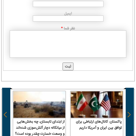
ایمیل
نظر شما
*
پاکستان: کانال‌های ارتباطی برای
از ابتدای تابستان، چه بخش‌هایی
توافق بین ایران و آمریکا داریم
از میانکاله دچار آتش‌سوزی شده‌اند
بورس؛
و وسعت خسارت چقدر بوده است؟
در آغا