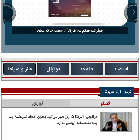
بیوگرافی هیثم بن طارق آل سعید؛ حاکم عمان
اقتصاد
جامعه
فوتبال
هنر و سینما
تریبون آزاد سرپوش
گفتگو
گزارش
عراقچی: آمریکا ۱۵ روز صبر می‌کرد، بحران ایجاد نمی‌شد/ بند
پنج تفاهمنامه ابهامی ندارد