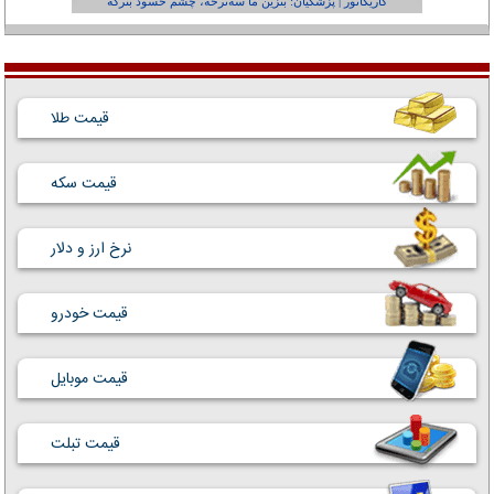
کاریکاتور | پزشکیان: بنزین ما سه‌نرخه، چشم حسود بترکه
کارتون | وا
قیمت طلا
قیمت سکه
نرخ ارز و دلار
قیمت خودرو
قیمت موبایل
قیمت تبلت