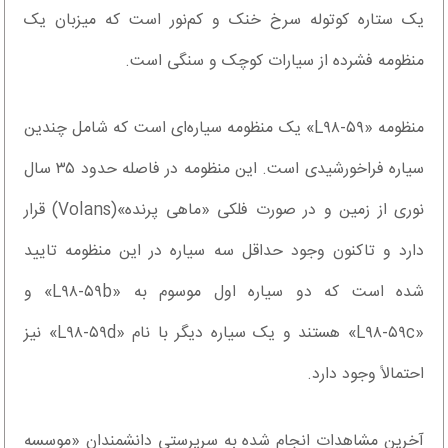
یک ستاره کوتوله سرخ خنک و کم‌نور است که میزبان یک
منظومه فشرده از سیارات کوچک و سنگی است.
منظومه «L۹۸-۵۹» یک منظومه سیاره‌ای است که شامل چندین
سیاره فراخورشیدی است. این منظومه در فاصله حدود ۳۵ سال
نوری از زمین و در صورت فلکی «ماهی پرنده»(Volans) قرار
دارد و تاکنون وجود حداقل سه سیاره در این منظومه تایید
شده است که دو سیاره اول موسوم به «L۹۸-۵۹b» و
«L۹۸-۵۹c» هستند و یک سیاره دیگر با نام «L۹۸-۵۹d» نیز
احتمالاً وجود دارد.
آخرین مشاهدات انجام شده به سرپرستی دانشمندان «موسسه