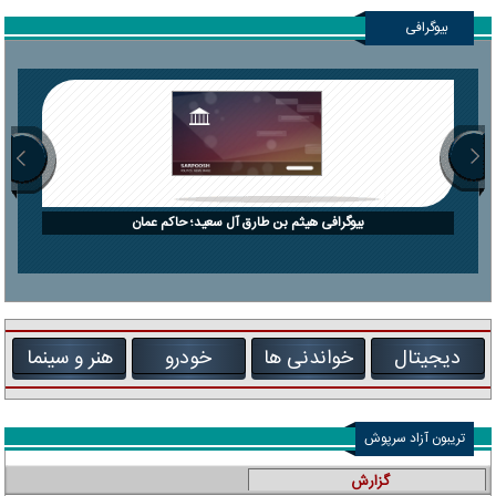
بیوگرافی
بیوگرافی هیثم بن طارق آل سعید؛ حاکم عمان
دیجیتال
خواندنی ها
خودرو
هنر و سینما
تریبون آزاد سرپوش
گزارش