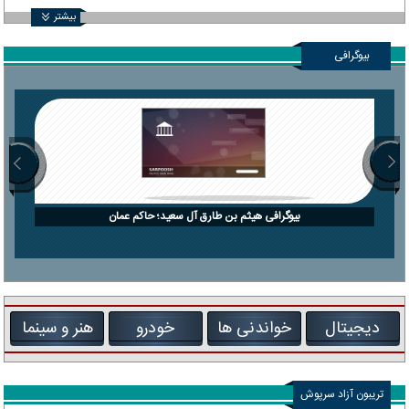
بیشتر
بیوگرافی
بیوگرافی هیثم بن طارق آل سعید؛ حاکم عمان
دیجیتال
خواندنی ها
خودرو
هنر و سینما
تریبون آزاد سرپوش