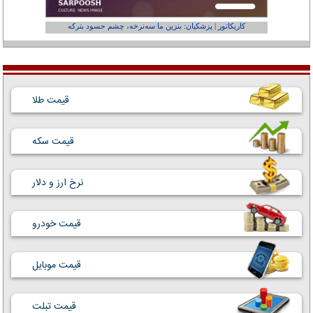
کاریکاتور | پزشکیان: بنزین ما سه‌نرخه، چشم حسود بترکه
کارتون | وا
قیمت طلا
قیمت سکه
نرخ ارز و دلار
قیمت خودرو
قیمت موبایل
قیمت تبلت