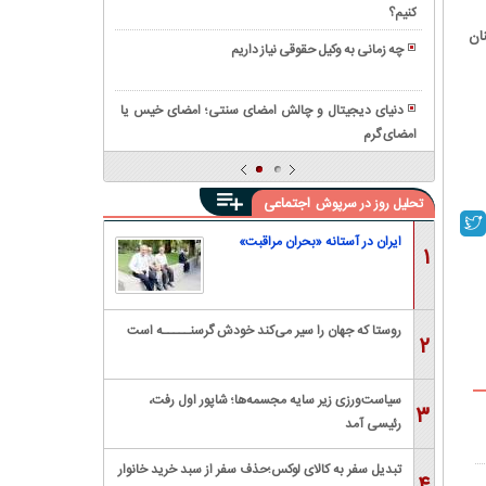
توان
بررسی
کنیم؟
جرم
سال
یک
اجتماعی
ان
تصادف
۱۴۰۳
صلحنامه
چه زمانی به وکیل حقوقی نیاز داریم
و
ساختگی
ملک
مسدود
حقوقی
و
اصولی
کردن
آسیب
دنیای دیجیتال و چالش امضای سنتی؛ امضای خیس یا
نوشت؟
کد
های
امضای گرم
همه
ملی
ناشی
چیز
به
از
درباره
چه
اجتماعی
تحلیل روز در سرپوش
آن
صدور
معناست؟
قیم
ایران در آستانه «بحران مراقبت»
۱
نامه
روستا که جهان را سیر می‌کند خودش گرسنـــــه است
۲
سیاست‌ورزی زیر سایه مجسمه‌ها؛ شاپور اول رفت،
۳
رئیسی آمد
تبدیل سفر به کالای لوکس؛حذف سفر از سبد خرید خانوار