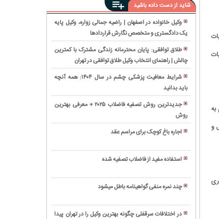
شاید از دست داده باشید
وکیل خانواده در اصفهان | راضیه جمالی زواره، وکیل پایه
یک دادگستری و متخصص نگارش قراردادها
انحلال
ات
شرکت؛
طلاق توافقی: پایان محترمانه زندگی مشترک با کمترین
ات
راهنمای
چالش | راهنمای انتخاب وکیل طلاق توافقی در تهران
بهترین
گام
وکیل
به
شرایط معافیت پزشکی چشم در سال ۱۴۰۴: همه آنچه
حقوقی
گام
باید بدانید
از
و
برای
تحویل
کیفری
جدیدترین روش تصفیه فاضلاب ۲۰۲۵ + معرفی بهترین
به
انحلال
سال
را
روش
شکایت
قانونی
تا
انتخاب
از
ل و
و
پایان
اجاره باغ کوچک برای مراسم عقد
کنید
پزشک:
بدون
سال،
همه
راهنمای
دردسر
نگاهی
چیز
جامع
استفاده مفید از فاضلاب تصفیه شده
به
درباره
برای
قتل‌
مناسبت
استرداد
احقاق
ری
در
ها
جهیزیه
چند نمره منفی گواهینامه باطل میشود
حق
تصادفات
و
چگونه
در
جاده
تعطیلات
می
درمان
ای؛
در اختلافات سرقفلی چگونه بهترین وکیل را در تهران پیدا
تقویم