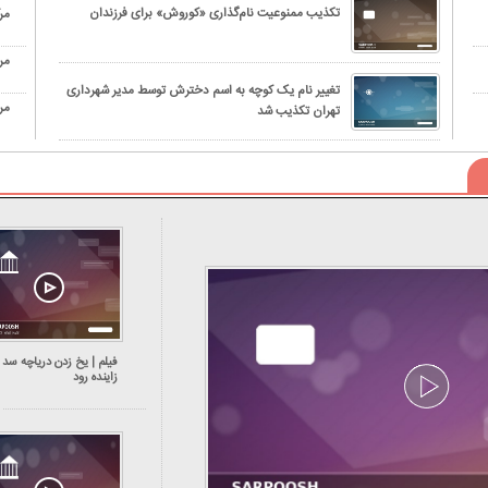
تکذیب ممنوعیت نام‌گذاری «کوروش» برای فرزندان
مرگ نوجوا
مر
تغییر نام یک کوچه به اسم دخترش توسط مدیر شهرداری
مر
تهران تکذیب شد
فیلم | یخ زدن دریاچه سد
زاینده‌ رود