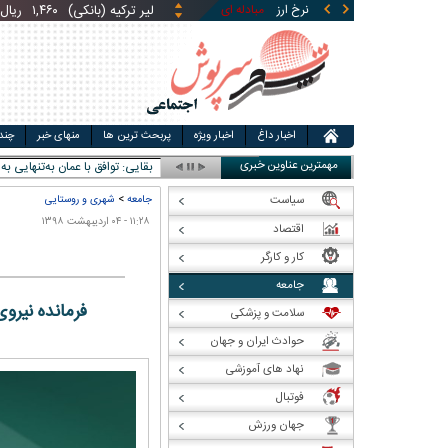
نرخ ارز
مبادله ای
قیمت طلا
قیمت سکه
قی
یوان چین (بانکی)
۵,۸۶۹
ری
اخبار داغ
اخبار ویژه
پربحث ترین ها
منهای خبر
چند
مهمترین عناوین خبری
بقایی: توافق با عمان به‌تنهایی 
سیاست
جامعه
>
شهری و روستایی
۱۱:۲۸ - ۰۴ اردیبهشت ۱۳۹۸
اقتصاد
کار و کارگر
جامعه
فرمانده نیرو
سلامت و پزشکی
حوادث ایران و جهان
نهاد های آموزشی
فوتبال
جهان ورزش