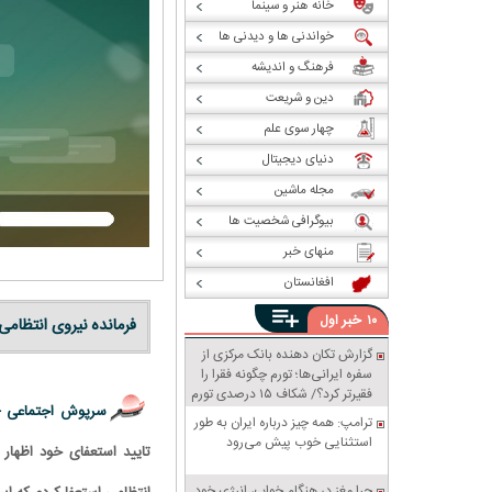
خانه هنر و سینما
خواندنی ها و دیدنی ها
فرهنگ و اندیشه
دین و شریعت
چهار سوی علم
دنیای دیجیتال
مجله ماشین
بیوگرافی شخصیت ها
منهای خبر
افغانستان
خبر
۱۰
اول
فرمانده نیروی انتظامی
گزارش تکان‌ دهنده بانک مرکزی از
سفره ایرانی‌ها؛ تورم چگونه فقرا را
فقیرتر کرد؟/ شکاف ۱۵ درصدی تورم
سرپوش اجتماعی 
میان فقیر و غنی
ترامپ: همه چیز درباره ایران به طور
استثنایی خوب پیش می‌رود
تایید استعفای خود اظهار 
چرا مغز در هنگام خواب، انرژی خود