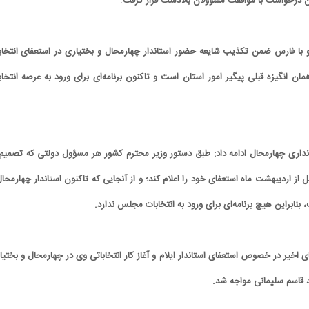
ین درخواست با موافقت مسؤولان بالادست قرار گرفت.
و با فارس ضمن تکذیب شایعه حضور استاندار چهارمحال و بختیاری در استعفای انتخاب
ان انگیزه قبلی پیگیر امور استان است و تاکنون برنامه‌ای برای ورود به عرصه انتخاب
نداری چهارمحال ادامه داد: طبق دستور وزیر محترم کشور هر مسؤول دولتی که تصمیم 
 قبل از اردیبهشت ماه استعفای خود را اعلام کند؛ و از آنجایی که تاکنون استاندار چهارمحا
 بنابراین هیچ برنامه‌ای برای ورود به انتخابات مجلس ندارد.
اخیر در خصوص استعفای استاندار ایلام و آغاز کار انتخاباتی وی در چهارمحال و بختیا
 قاسم سلیمانی مواجه شد.