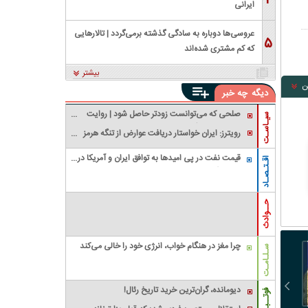
۴
ایرانی
عروسی‌ها دوباره به سادگی گذشته برمی‌گردد | تالارهایی
۵
که کم مشتری شده‌اند
بیشتر
ن
دیگه
چه خبر
صلحی که می‌توانست زودتر حاصل شود | روایت
سیـاسـت
شش سال جنگ اضافه بعد از فتح خرمشهر برای
رویترز: ایران خواستار دریافت عوارض از تنگه هرمز
تنبیه متجاوز
شد؛ اختلاف با آمریکا و عمان ادامه دارد
قیمت نفت در پی امیدها به توافق ایران و آمریکا در
اقـتـصـاد
مورد تنگه هرمز، کاهش یافت
حــوادث
چرا مغز در هنگام خواب، انرژی خود را خالی می‌کند
سـلـامـت
دیومانده، گران‌ترین خرید تاریخ رئال!
فوتــبـال