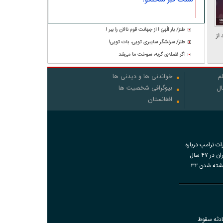
طنز/ بار الٰهیٰ ! از جهانت قوم نالان را ببر !
 از
طنز/ سرلشگر سایبری تویی، بات تویی!
اگر فضله‌ی گربه، سوخت ما می‌شد
م
خواندنی ها و دیدنی ها
ال
بیوگرافی شخصیت ها
افغانستان
رات ترامپ درباره
اقدامات ایران در ۴۷ سال
گذشته و کشته شدن ۳۲
اضات دی‌ماه
ادثه سقوط