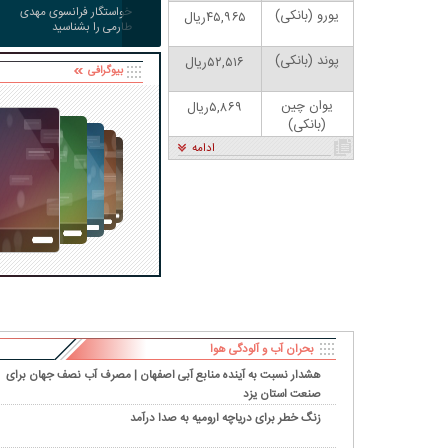
خواستگار فرانسوی مهدی
یورو (بانکی)
۴۵,۹۶۵ریال
طارمی را بشناسید
پوند (بانکی)
۵۲,۵۱۶ریال
بیوگرافی
یوان چین
۵,۸۶۹ریال
(بانکی)
ادامه
شکیان: بنزین ما سه‌نرخه، چشم
کارتون | واکنش پزشکیان به تمجید جعفر قائم
حسود بترکه
پناه؛ «جعفر ول کن!»
بحران آب و آلودگی هوا
هشدار نسبت به آینده منابع آبی اصفهان | مصرف آب نصف جهان برای
صنعت استان یزد
زنگ خطر برای دریاچه ارومیه به صدا درآمد