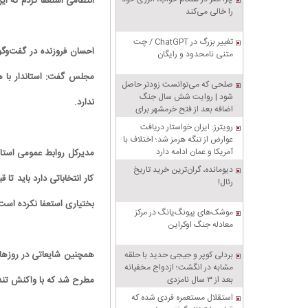
انتظامی استعفا کردم که ا
را خالی می‌کند
تغییر بزرگ در ChatGPT / چت
احسان فروزنده در گفت‌وگ
متنی نامحدود و رایگان
مجلس گفت: استاندار با هم
صلحی که می‌توانست زودتر حاصل
شود | روایت شش سال جنگ
ندارد.
اضافه بعد از فتح خرمشهر برای
تنبیه متجاوز
رویترز: ایران خواستار دریافت
عوارض از تنگه هرمز شد؛ اختلاف با
آمریکا و عمان ادامه دارد
مدیرکل روابط عمومی استا
دیومانده، گران‌ترین خرید تاریخ
کار انتخاباتی دارد باید تا
رئال!
بختیاری استعفا نکرده است،
موشک‌های پیونگ‌یانگ در مرکز
معادله جنگ اوکراین
همچنین شایعاتی در روزهای 
بردلی کوپر و جیجی حدید با حلقه‌
مشابه در انگشت؛ ازدواج مخفیانه
بعد از ۳ سال نامزدی
مطرح شد که با واکنش تند
استقلال مستعمره فردی شده که