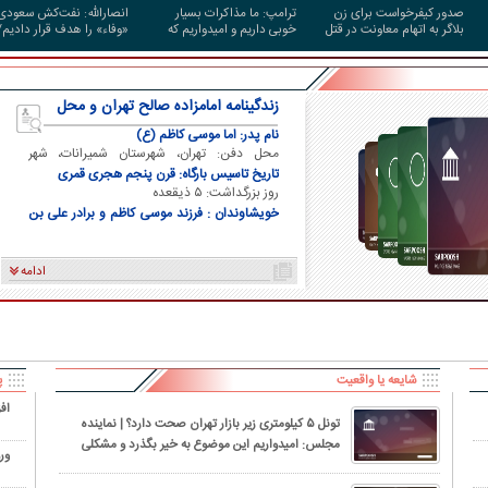
صدور کیفرخواست برای زن
ترامپ: ما مذاکرات بسیار
انصارالله: نفت‌کش سعودی
بلاگر به اتهام معاونت در قتل
خوبی داریم و امیدواریم که
«وفاء» را هدف قرار دادیم/
شوهرش
مجبور به حمله بزرگی علیه
تردد در تنگه هرمز همچنان
ایران نشویم
محدود است
زندگینامه امامزاده صالح تهران و محل
دفن ایشان
نام پدر: اما موسی کاظم (ع)
محل دفن: تهران، شهرستان شمیرانات، شهر
تجریش
تاریخ تاسیس بارگاه: قرن پنجم هجری قمری
روز بزرگداشت: ۵ ذیقعده
خویشاوندان : فرزند موسی کاظم و برادر علی بن
موسی الرضا و برادر فاطمه معصومه
ادامه
کاریکاتور/ همنشینی شهرام دبیری و
کاریکاتور/ واکنش پزشکیان به گران
پنگوئن‌های قطب جنوب
چی کاره بیدم این وسط
شایعه یا واقعیت
پ
افز
تونل ۵ کیلومتری زیر بازار تهران صحت دارد؟ | نماینده
مجلس: امیدواریم این موضوع به خیر بگذرد و مشکلی
ور
برای شهروندان پیش نیاید