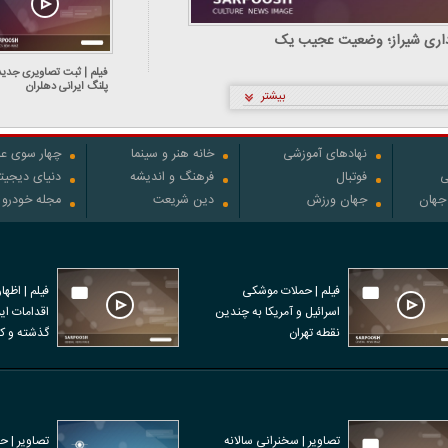
رداری شیراز؛ وضعیت عجیب یک
‌های شهری!
فیلم | ثبت تصاویری جدید
پلنگ ایرانی دهلران
بیشتر
نهادهای آموزشی
خانه هنر و سینما
چهار سوی عل
ی
فوتبال
فرهنگ و اندیشه
دنیای دیجیت
 جهان
جهان ورزش
دین شریعت
مجله خودرو
فیلم | حملات موشکی
فیلم | اظها
اسرائیل و آمریکا به چندین
نقطه تهران
نفر در اعتر
تصاویر | سخنرانی سالانه
تصاویر | ح