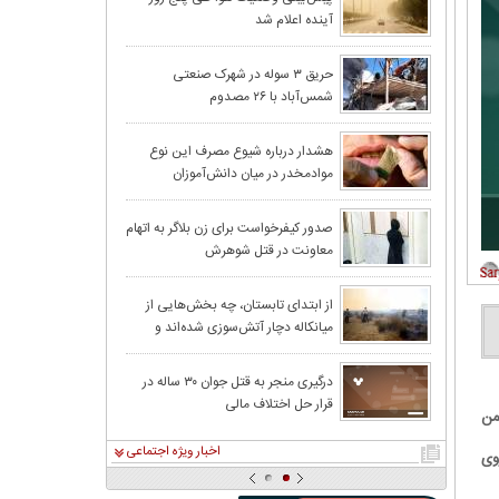
آینده اعلام شد
شمال شهر/ فشار
ایران در آستانه 
حریق ۳ سوله در شهرک صنعتی
شمس‌آباد با ۲۶ مصدوم
درخواست زن اسید
هشدار درباره شیوع مصرف این نوع
موادمخدر در میان دانش‌آموزان
بدهم
هزاران میلیارد 
صدور کیفرخواست برای زن بلاگر به اتهام
معاونت در قتل شوهرش
پیش‌بینی بارش‌ها
از ابتدای تابستان، چه بخش‌هایی از
میانکاله دچار آتش‌سوزی شده‌اند و
رعدو برق در جن
وسعت خسارت چقدر بوده است؟
خطر سیلاب و طغیان ر
درگیری منجر به قتل جوان ۳۰ ساله در
قرار حل اختلاف مالی
من
اخبار ویژه اجتماعی
وی