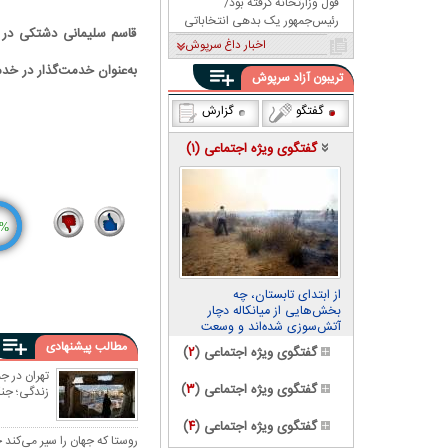
قول وزارتخانه گرفته بود/
رئیس‌جمهور یک بدهی انتخاباتی
قاسم سلیمانی دشتکی در 
داشت، باشگاه را به او داد!
اخبار داغ سرپوش
به‌عنوان خدمت‌گذار در خد
تریبون آزاد سرپوش
گفتگو
گزارش
گفتگوی ویژه اجتماعی (
۱
)
%
2
11
از ابتدای تابستان، چه
بخش‌هایی از میانکاله دچار
آتش‌سوزی شده‌اند و وسعت
خسارت چقدر بوده است؟
مطالب پیشنهادی
گفتگوی ویژه اجتماعی (
۲
)
گفتگوی ویژه اجتماعی (
۳
)
زندگی؛ جنگ
گفتگوی ویژه اجتماعی (
۴
)
روستا که جهان را سیر می‌کن