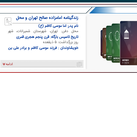
شوهرش
مجبور به حمله بزرگی علیه
تردد در تنگه هرمز همچنان
ایران نشویم
محدود است
زندگینامه امامزاده صالح تهران و محل
دفن ایشان
نام پدر: اما موسی کاظم (ع)
محل دفن: تهران، شهرستان شمیرانات، شهر
تجریش
تاریخ تاسیس بارگاه: قرن پنجم هجری قمری
روز بزرگداشت: ۵ ذیقعده
خویشاوندان : فرزند موسی کاظم و برادر علی بن
موسی الرضا و برادر فاطمه معصومه
ادامه