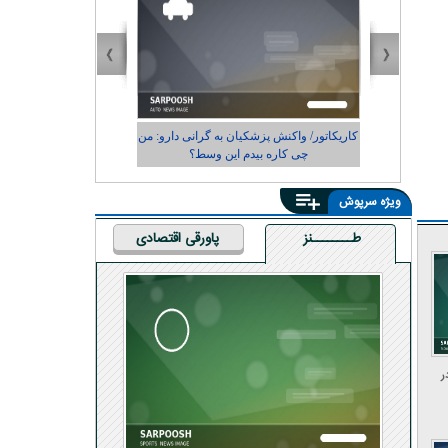
زشکیان به گرانی دارو: من
کاریکاتور/ رضایت زاکانی از عملکردش در
بیدم این وسط؟
شهرداری تهران
ویژه سرپوش
طــــــــنز
پاورقی اقتصادی
ر