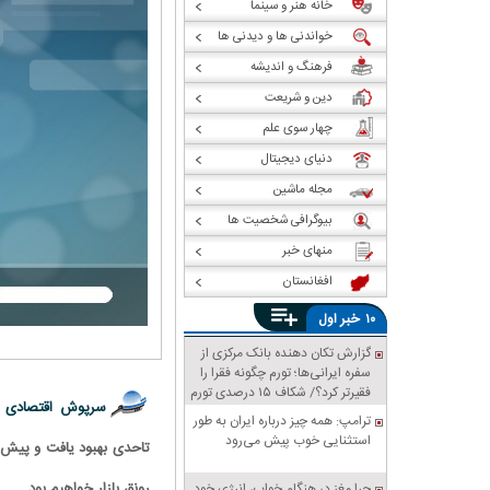
خانه هنر و سینما
خواندنی ها و دیدنی ها
فرهنگ و اندیشه
دین و شریعت
چهار سوی علم
دنیای دیجیتال
مجله ماشین
بیوگرافی شخصیت ها
منهای خبر
افغانستان
خبر
۱۰
اول
گزارش تکان‌ دهنده بانک مرکزی از
سفره ایرانی‌ها؛ تورم چگونه فقرا را
فقیرتر کرد؟/ شکاف ۱۵ درصدی تورم
سرپوش اقتصادی 
میان فقیر و غنی
ترامپ: همه چیز درباره ایران به طور
استثنایی خوب پیش می‌رود
رونق بازار خواهیم بود.
چرا مغز در هنگام خواب، انرژی خود