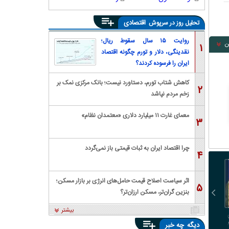
اقتصادی
تحلیل روز در سرپوش
روایت ۱۵ سال سقوط ریال؛
ن
۱
نقدینگی، دلار و تورم چگونه اقتصاد
ایران را فرسوده کردند؟
کاهش شتاب تورم، دستاورد نیست؛ بانک مرکزی نمک بر
۲
زخم مردم نپاشد
معمای غارت ۱۱ میلیارد دلاری «معتمدان نظام»
۳
چرا اقتصاد ایران به ثبات قیمتی باز نمی‌گردد
۴
اثر سیاست اصلاح قیمت حامل‌های انرژی بر بازار مسکن؛
۵
بنزین گران‌تر، مسکن ارزان‌تر؟
بیشتر
شاخص فلاکت کشور به ۹۶
جهش ۱۲۲ هزار واحدی
از ابتدای تابستان، چه
درصد رسید / شاخص فلاکت
شاخص بورس؛ ورود یک
بخش‌هایی از میانکاله د
دیگه
چه خبر