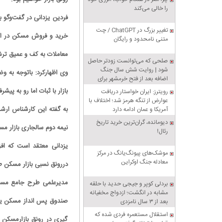
را خالی می‌کند
فردین یزدانی در گفت‌وگو با
تغییر بزرگ در ChatGPT / چت
خرید و فروش مسکن در اث
متنی نامحدود و رایگان
معاملات به کف و عمیق ترش
صلحی که می‌توانست زودتر حاصل
شود | روایت شش سال جنگ
اضافه بعد از فتح خرمشهر برای
تنبیه متجاوز
بازار با ثبات اما رو به پی
رویترز: ایران خواستار دریافت
عوارض از تنگه هرمز شد؛ اختلاف با
آمریکا و عمان ادامه دارد
دیومانده، گران‌ترین خرید تاریخ
نیمه دوم سالجاری بازار 
رئال!
یزدانی معتقد است که اف
موشک‌های پیونگ‌یانگ در مرکز
معادله جنگ اوکراین
دررونق نسبی بازار مسکن 
مدیرعلمی طرح جامع مسکن
بردلی کوپر و جیجی حدید با حلقه‌
مشابه در انگشت؛ ازدواج مخفیانه
بعد از ۳ سال نامزدی
استقلال مستعمره فردی شده که
گیری در رونق بازارمسکن 