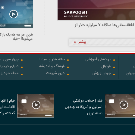
فیلم | کارشناس اقتصادی: افغانستانی‌ها سالانه ۷ میلیارد دلار از
بنزین هر سه ماه یک بار گ
می‌شود؟! +فیلم
بیشتر
نهادهای آموزشی
خانه هنر و سینما
چهار سوی عل
ی
فوتبال
فرهنگ و اندیشه
دنیای دیجیت
 جهان
جهان ورزش
دین شریعت
مجله خودرو
فیلم | حملات موشکی
فیلم | اظها
اسرائیل و آمریکا به چندین
نقطه تهران
نفر در اعتر