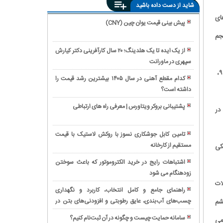
شاید از دست داده باشید
های
پیش بینی قیمت یوان چین (CNY)
آیا
جم
بیمه
از یک ایده تا یک هلدینگ؛ ۲۰ سال کارآفرینی دکتر کیارش
هزینه
سپهری در ماورانت
بهترین
جرثقیل
وی اظهارکرد: باتوجه به وضعیت بازار مسکن در شش ماهه ابتدایی سال به نظر می رسد که در نیمه دوم سال ۹۵، ‌
برقکار
در
کدام مقطع آهنی در سال ۱۴۰۵ بیشترین رشد قیمت را
جنت‌آباد
تصادف
داشته است؟
رکوردشکنی
|
را
تاریخی
خدمات
پشتیبانی بروکر ویتاورس | معرفی راه های ارتباطی
 شود، در
پرداخت
بانک
فوری
بررسی
می‌کند؟
ملی؛
و
ویژگی‌ها
پیام
تامین کابل جوشکاری نسوز با روکش لاستیک با قیمت
حرفه‌ای
و
رشد
مستقیم از کارخانه
مقایسه
کی
برق
کاربردهای
۲۹۶
گیربکس
ساختمان
المتروموتور
اشتباهات رایج در خرید الکتروموتور که باعث سوختن
همتی
فلندر
غرب
چینی
زودهنگام می شود
ثبت
سرمایه
و
تهران
ات
در
شرکت
بانک
SEW؛
راهنمای جامع و کامل انتخاب، کاربرد و نگهداری
صنایع
دانش
ملی
بررسی
چسب‌های آب‌بندی، عایق رطوبتی و افزودنی‌های بتن در
خرید
 چشم
ایران
بنیان:
برای
تخصصی
پروژه‌های ساختمانی
ساندویچ
بررسی
سامانه حمایت چیست و چگونه در آن ثبت‌نام کنیم؟
می
اقتصاد
همراه