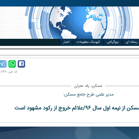
مت خودرو
ال
 رسانه ای
بیوگرافی
کیوسک مطبوعات
اخبار
ادله ج _
کد خبر: ۹۵۰۰۰۸۳۸
مسکن، راه، عمران
مدیر علمی طرح جامع مسکن:
مه‌ اول سال ۹۶/علائم خروج از رکود مشهود است