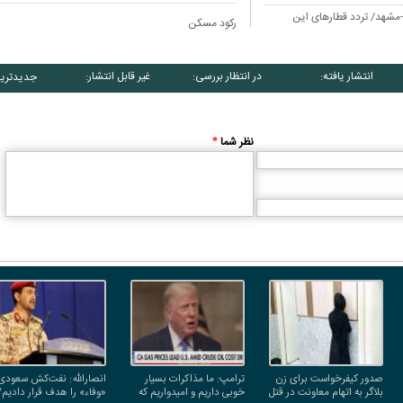
ن-مشهد/ تردد قطارهای این
رکود مسکن
انتشار یافته:
در انتظار بررسی:
غیر قابل انتشار:
جدیدتری
۰
۰
۰
نظر شما
*
صدور کیفرخواست برای زن
ترامپ: ما مذاکرات بسیار
انصارالله: نفت‌کش سعودی
بلاگر به اتهام معاونت در قتل
خوبی داریم و امیدواریم که
«وفاء» را هدف قرار دادیم/