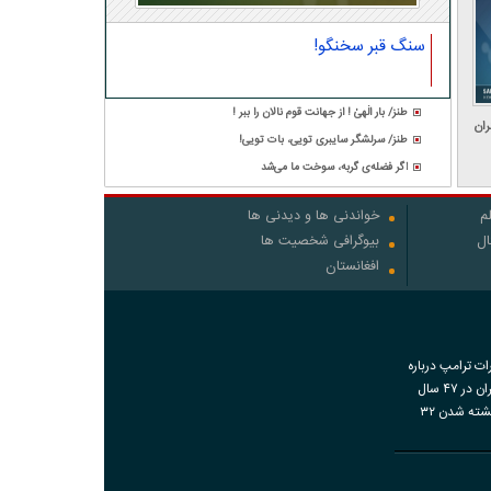
سنگ قبر سخنگو!
طنز/ بار الٰهیٰ ! از جهانت قوم نالان را ببر !
ران
طنز/ سرلشگر سایبری تویی، بات تویی!
اگر فضله‌ی گربه، سوخت ما می‌شد
م
خواندنی ها و دیدنی ها
ال
بیوگرافی شخصیت ها
افغانستان
رات ترامپ درباره
اقدامات ایران در ۴۷ سال
گذشته و کشته شدن ۳۲
اضات دی‌ماه