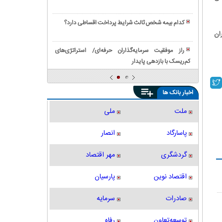
پانل
همه
نقش
با
دیواری
نیازمندی
چسب
راهنمای
از
کدام بیمه شخص ثالث شرایط پرداخت اقساطی دارد؟
ها
سنگ
خرید
ماموت
ان
نقش
و
|
دستگاه
چسب
راز موفقیت سرمایه‌گذاران حرفه‌ای/ استراتژی‌های
راهنمای
شیر
کاشی
کم‌ریسک با بازدهی پایدار
بررسی
انتخاب،
سردکن
در
کامل
قیمت
در
ساخت
انواع
و
ماندگاری
اخبار بانک ها
‌و
بلوک‌های
ثبت
و
ساز
ساختمانی
سفارش
نگهداری
ملت
ملی
مدرن
|
آنلاین
از
لیست
شیر
پاسارگاد
انصار
کامل
انواع
گردشگری
مهر اقتصاد
بلوک‌ها
اقتصاد نوین
پارسیان
صادرات
سرمایه
توسعه‌تعاون
رفاه