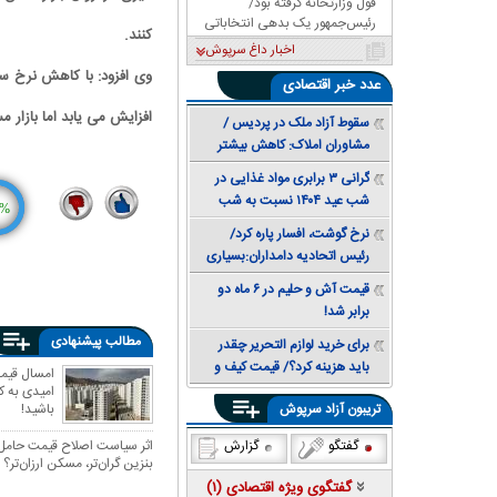
قول وزارتخانه گرفته بود/
رئیس‌جمهور یک بدهی انتخاباتی
کنند.
داشت، باشگاه را به او داد!
اخبار داغ سرپوش
وی افزود: با کاهش نرخ سو
عدد
خبر اقتصادی
افزایش می یابد اما بازار
سقوط آزاد ملک در پردیس /
مشاوران املاک: کاهش بیشتر
قیمت همچنان محتمل است +
گرانی ۳ برابری مواد غذایی در
جدول قیمت
شب عید ۱۴۰۴ نسبت به شب
%
عید ۱۴۰۳
6
15
نرخ گوشت، افسار پاره کرد/
رئیس اتحادیه دامداران:بسیاری
از خانوارها توان خرید مرغ هم
قیمت آش و حلیم در ۶ ماه دو
ندارند
برابر شد!
مطالب پیشنهادی
برای خرید لوازم التحریر چقدر
باید هزینه کرد؟/ قیمت کیف و
کفش مدرسه ۳ برابر شد
امیدی به 
باشید!
تریبون آزاد سرپوش
اثر سیاست اصلاح قیمت حامل‌ه
گفتگو
گزارش
بنزین گران‌تر، مسکن ارزان‌تر؟
گفتگوی ویژه اقتصادی (
۱
)