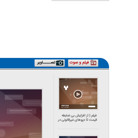
کاریکاتور | پزشکیان: بنزین ما سه‌نرخه، چشم
کارتون | واکنش پزشکیان به تمجید جع
حسود بترکه
پناه؛ «جعفر ول کن!»
فیلم و صوت
تصـــــاویر
فیلم | از افزایش بی ضابطه
قیمت تا دپوهای غیرقانونی در
بازار لاستیک