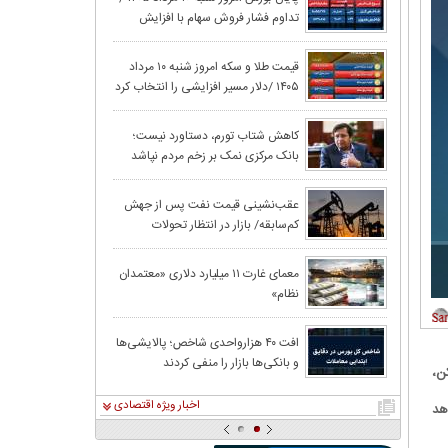
تداوم فشار فروش سهام با افزایش
اقتصاد ایران را 
ریسک‌های سیاسی
سقوط ۴ در
قیمت طلا و سکه امروز شنبه ۱۰ مرداد
۱۴۰۵ /دلار مسیر افزایشی را انتخاب کرد
بازار را نزولی کرد
کاهش شتاب تورم، دستاورد نیست؛
بانک مرکزی نمک بر زخم مردم نپاشد
تومان ارزان شد
عقب‌نشینی قیمت نفت پس از جهش
کم‌سابقه/ بازار در انتظار تحولات
معدنکاران به مر
خاورمیانه
قیمت نفت در پی ا
معمای غارت ۱۱ میلیارد دلاری «معتمدان
نظام»
تنگه هرمز، کاه
افت ۴۰ هزارواحدی شاخص؛ پالایشی‌ها
و بانکی‌ها بازار را منفی کردند
سقف زد؛ ۶.۲ همت پول حقیقی وارد بازار
ن،
اخبار ویژه اقتصادی
 ماهه دوم هم ادامه یابد و در نیمه اول سال۹۶ شاهد