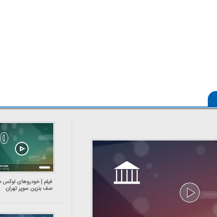
فر قائم
کاریکاتور/ همنشینی شهرام دبیری و
کاریکاتور/ واکنش پ
پنگوئن‌های قطب جنوب
چی کاره 
فیلم | خودرو‌های لوکس د
صف بنزین سوپر تهران