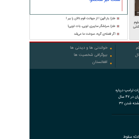
طنز/ بار الٰهیٰ ! از جهانت قوم نالان را ببر !
لوم
طنز/ سرلشگر سایبری تویی، بات تویی!
شتی
اگر فضله‌ی گربه، سوخت ما می‌شد
م
خواندنی ها و دیدنی ها
ال
بیوگرافی شخصیت ها
افغانستان
رات ترامپ درباره
اقدامات ایران در ۴۷ سال
گذشته و کشته شدن ۳۲
اضات دی‌ماه
ادثه سقوط