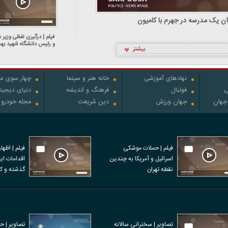
ان یک مدرسه در جهرم با کامیون
فیلم | درگیری لفظی وزیر ع
و رئیس دانشگاه شهید به
بیشتر
نهادهای آموزشی
خانه هنر و سینما
چهار سوی عل
ی
فوتبال
فرهنگ و اندیشه
دنیای دیجیت
 جهان
جهان ورزش
دین شریعت
مجله خودرو
فیلم | حملات موشکی
فیلم | اظها
اسرائیل و آمریکا به چندین
نقطه تهران
نفر در اعتر
تصاویر | سخنرانی سالانه
تصاویر | ح