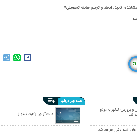
71
همه چیز درباره
 و پرورش: کنکور به موقع
کارت آزمون (کارت کنکور)
هد شد