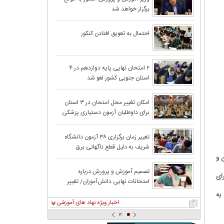
برگزار خواهد شد
شدند
۵۵۰۰ حوزه ام
احتمال به تعویق افتادن کنکور
امتحانات از ۲۱ تیر
پیگیری حذف تأثی
۲ امتحان نهایی پایه دوازدهم در ۴
استان جنوبی کشور لغو شد
امکان تغییر محل امتحان در ۳ استان
برای داوطلبان آزمون دستیاری پزشکی
اعلام شد/ جزئیا
دانشگاه آزاد:اس
تغییر زمان برگزاری ۳۸ آزمون دانشگاه
شریف به دلیل قطع ناگهانی برق
دانشجویان دکتر
 و
آخرین مهلت ثبت 
تصمیم آموزش و پرورش درباره
ای
امتحانات نهایی دانش‌آموزان/ تغییر
امتحانات نهایی
محل حوزه‌های امتحانی نزدیک به مراکز
ود به
نظامی
اخبار ویژه نهاد های آموزشی