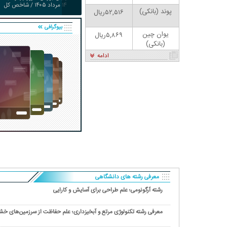
۱۴ مرداد ۱۴۰۵ / شاخص کل
پوند (بانکی)
۵۲,۵۱۶ریال
سقف زد؛ ۶.۲ همت پول
حقیقی وارد بازار
بیوگرافی
یوان چین
۵,۸۶۹ریال
(بانکی)
ادامه
کاریکاتور | پزشکیان: بنزین ما سه‌نرخه، چشم
حسود بترکه
معرفی رشته های دانشگاهی
رشته آرگونومی؛ علم طراحی برای آسایش و کارایی
معرفی رشته تکنولوژی مرتع و آبخیزداری؛ علم حفاظت از سرزمین‌های خ