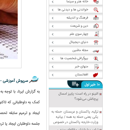
خانه هنر و سینما
خواندنی ها و دیدنی ها
فرهنگ و اندیشه
دین و شریعت
چهار سوی علم
دنیای دیجیتال
مجله ماشین
بیوگرافی شخصیت ها
منهای خبر
افغانستان
سرپوش آموزشی -
خبر
۱۰
اول
به گزارش ایرنا، با توجه 
النینو در راه است؛ پاییز امسال
پرچالش می‌شود؟
کمک به داوطلبانی که تاکنو
ترکیه، پاکستان و عربستان: حمله به
یکی یعنی حمله به همه / بیانیه
وزارت خارجه پاکستان در خصوص
جلسه داوطلبان ایجاد یا ت
پیمان دفاعی مشترک مکه
ترامپ با بازنشر مقاله‌ای مدعی