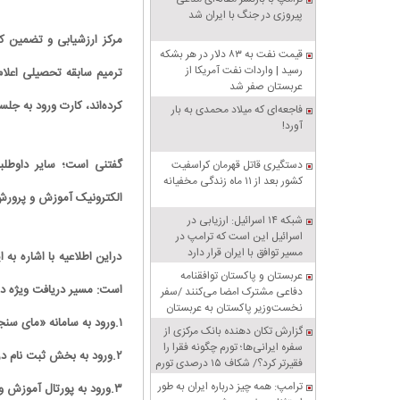
پیروزی در جنگ با ایران شد
مرکز ارزشیابی و تضمین ک
قیمت نفت به ۸۳ دلار در هر بشکه
رسید | واردات نفت آمریکا از
ترمیم سابقه تحصیلی اعلا
عربستان صفر شد
کرده‌اند، کارت ورود به جلسه خود را
فاجعه‌ای که میلاد محمدی به بار
آورد!
گفتنی است؛ سایر داوطلبا
دستگیری قاتل قهرمان کراسفیت
کشور بعد از ۱۱ ماه زندگی مخفیانه
الکترونیک آموزش و پرورش به نشانی my.medu.ir نسبت به دریافت کارت
شبکه ۱۴ اسرائیل: ارزیابی در
اسرائیل این است که ترامپ در
مسیر توافق با ایران قرار دارد
دراین اطلاعیه با اشاره به
عربستان و پاکستان توافقنامه
است: مسیر دریافت ویژه داوطلبان کنک
دفاعی مشترک امضا می‌کنند /سفر
نخست‌وزیر پاکستان به عربستان
۱.ورود به سامانه «مای سنجش»
گزارش تکان‌ دهنده بانک مرکزی از
سفره ایرانی‌ها؛ تورم چگونه فقرا را
۲.ورود به بخش ثبت نام در آزمون سراسری و دانشجو-معلم
فقیرتر کرد؟/ شکاف ۱۵ درصدی تورم
میان فقیر و غنی
ترامپ: همه چیز درباره ایران به طور
۳.ورود به پورتال آموزش و پرورش برای مدیریت سوابق تحصیلی