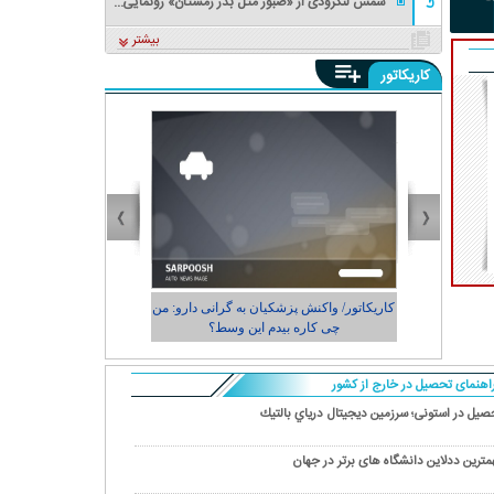
شمس لنگرودی از «صبور مثل بذر زمستان» رونمایی
علیه شرکت هواپیمایی فلای
فرعون در ترابزون!
استقلال جدا شد
کرد
بغداد را حذف کرد
بیشتر
کاریکاتور
ی و
کاریکاتور/ واکنش پزشکیان به گرانی دارو: من
کاریکاتور/ رضای
چی کاره بیدم این وسط؟
شهرد
اهنمای تحصیل در خارج از کشور
صيل در استونی؛ سرزمين ديجيتال درياي بالتيك
مترین ددلاین دانشگاه های برتر در جهان