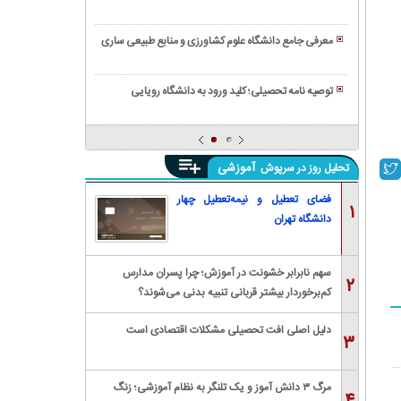
درباره
خشک
مازندران
رشته
حوزه
مهاجرت
دانشگاهی
علوم
تحصیلی
معرفی جامع دانشگاه علوم کشاورزی و منابع طبیعی ساری
اعضای
دریایی
بدون
تحصیل
مصنوعی
تمکن
پزشکی
توصیه نامه تحصیلی؛ کلید ورود به دانشگاه رویایی
مالی
در
راهنمای
انگلستان؛
جامع
رویای
تحصیل
خود
آموزشی
تحلیل روز در سرپوش
موسیقی
را
در
در
فضای تعطیل و نیمه‌تعطیل چهار
۱
خارج
سرزمین
دانشگاه تهران
از
نخبگان
کشور
پزشکی
سهم نابرابر خشونت در آموزش؛ چرا پسران مدارس
دنبال
۲
کم‌برخوردار بیشتر قربانی تنبیه بدنی می‌شوند؟
کنید
دلیل اصلی افت تحصیلی مشکلات اقتصادی است
۳
مرگ ۳ دانش آموز و یک تلنگر به نظام آموزشی؛ زنگ