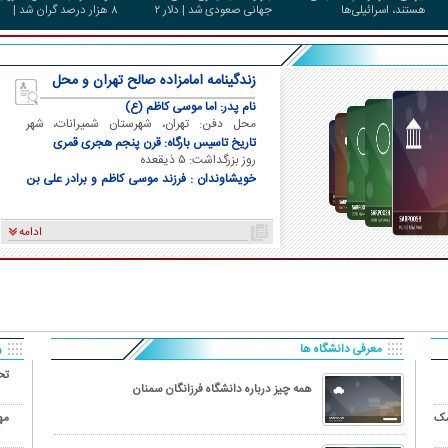
هستند، اسرائیلی‌ها
جهانی صعودی شد | دلار ۲
۸ هزار درصد گران شد |
عصبانی‌تر
هزار تومان ارزان شد
معدنکاران به مرز تعطیلی
رسیدند
زندگینامه امامزاده صالح تهران و محل
دفن ایشان
نام پدر: اما موسی کاظم (ع)
محل دفن: تهران، شهرستان شمیرانات، شهر
تجریش
تاریخ تاسیس بارگاه: قرن پنجم هجری قمری
روز بزرگداشت: ۵ ذیقعده
خویشاوندان : فرزند موسی کاظم و برادر علی بن
موسی الرضا و برادر فاطمه معصومه
ادامه
کارتون | واکنش پزشکیان به تمجید جعفر قائم
کاریکاتور/ همنشینی شهرام دبیر
پناه؛ «جعفر ول کن!»
پنگوئن‌های قطب جنوب
معرفی دانشگاه ها
ر
تح
همه چیز درباره دانشگاه فرزانگان سمنان
شک
مه