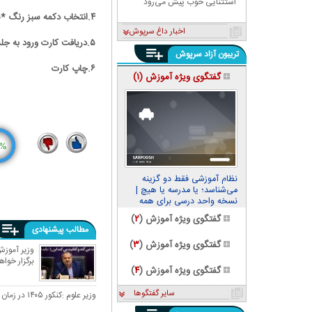
استثنایی خوب پیش می‌رود
۴.انتخاب دکمه سبز رنگ *مشاهده، تایید، ایجاد و ترمیم سابقه تحصیلی*
اخبار داغ سرپوش
۵.دریافت کارت ورود به جلسه
تریبون آزاد سرپوش
۶.چاپ کارت
گفتگوی ویژه آموزش (
۱
)
%
5
12
نظام آموزشی فقط دو گزینه
می‌شناسد؛ یا مدرسه یا هیچ |
نسخه واحد درسی برای همه
مناطق کشور عادلانه نیست
گفتگوی ویژه آموزش (
۲
)
مطالب پیشنهادی
گفتگوی ویژه آموزش (
۳
)
وزیر آموزش
برگزار خوا
گفتگوی ویژه آموزش (
۴
)
سایر گفتگوها
وزیر علوم :کنکور ۱۴۰۵ در زمان اعلام شده برگزار خواهد شد