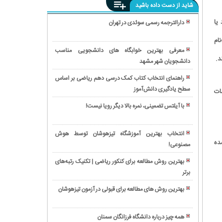
شاید از دست داده باشید
یا
دارالترجمه رسمی سوئدی در تهران
رشته
ام
آرگونومی؛
معرفی بهترین خوابگاه های دانشجویی مناسب
علم
دانشجویان شهر مشهد
تحصيل
طراحی
در
برای
راهنمای انتخاب کتاب کمک درسی دهم ریاضی بر اساس
استونی؛
آسایش
سطح یادگیری دانش‌آموز
مهمترین
ات
سرزمين
و
ددلاین
ديجيتال
با آیلتس تضمینی، نمره بالا دیگر رویا نیست!
کارایی
دانشگاه
درياي
معرفی
های
بالتيك
رشته
برتر
انتخاب بهترین آموزشگاه تیزهوشان توسط هوش
تکنولوژی
ده
در
مصنوعی!
دانشگاه
مرتع
جهان
علوم
و
بهترین روش مطالعه برای کنکور ریاضی | تکنیک رتبه‌های
و
آبخیزداری؛
برتر
درباره
فنون
علم
دانشگاه
دریایی
بهترین روش‌ های مطالعه برای قبولی در آزمون تیزهوشان
حفاظت
علم
خرمشهر:
همه
از
و
قطب
چیز
سرزمین‌های
فناوری
همه چیز درباره دانشگاه فرزانگان سمنان
آموزشی