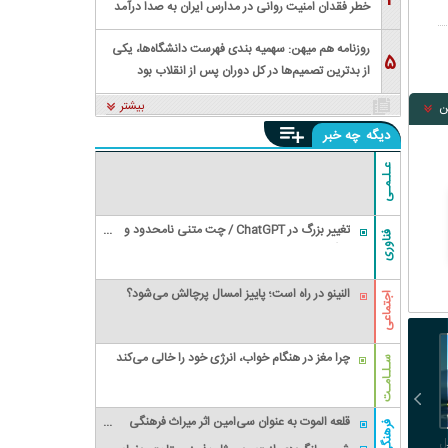
۴
خطر فقدان امنیت روانی در مدارس ایران به صدا درآمد
روزنامه هم میهن: سهمیه بندی فهرست دانشگاه‌ها، یکی
۵
از بدترین تصمیم‌ها در کل دوران پس از انقلاب بود
بیشتر
ن
دیگه
چه خبر
عـلـمـی
تغییر بزرگ در ChatGPT / چت متنی نامحدود و
فناوری
رایگان
النینو در راه است؛ پاییز امسال پرچالش می‌شود؟
اجتماعی
چرا مغز در هنگام خواب، انرژی خود را خالی می‌کند
سـلـامـت
قلعه الموت به عنوان سی‌امین اثر میراث‌ فرهنگی
فرهنگی
ملموس ایران، ثبت جهانی شد
ل
آمریکا تحریم‌های اعمال‌شده
بمب صلاح منفجر شد:
رامین رضاییان رسما از