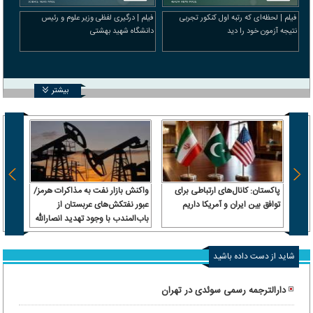
فیلم | لحظه‌ای که رتبه اول کنکور تجربی
فیلم | درگیری لفظی وزیر علوم و رئیس
نتیجه آزمون خود را دید
دانشگاه شهید بهشتی
بیشتر
پاکستان: کانال‌های ارتباطی برای
واکنش بازار نفت به مذاکرات هرمز/
از اب
توافق بین ایران و آمریکا داریم
عبور نفتکش‌های عربستان از
از میا
باب‌المندب با وجود تهدید انصارالله
و وسع
شاید از دست داده باشید
دارالترجمه رسمی سوئدی در تهران