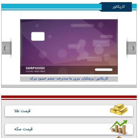
کاریکاتور
کاریکاتور | پزشکیان: بنزین ما سه‌نرخه، چشم حسود بترکه
کارتون | وا
قیمت طلا
قیمت سکه