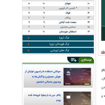
۱۰
هوادار
۱۰
۱۰
۱۱
شمس آذر قزوین *
۹
۹
۱۲
فولاد
۹
۹
۱۳
پیکان
۱۰
۸
۱۴
صنعت نفت آبادان
۹
۷
۱۵
نساجی مازندران
۹
۶
۱۶
استقلال خوزستان
۱۰
۴
لیگ اروپا
لیگ قهرمانان اروپا
لیگ های اروپایی
نوستالژی
وقع
حواشی استفاده فدراسیون فوتبال از
هوش مصنوعی؛ واکنش‌ها به
ل،
ویدیوی جنجالی «منصور
دن
پورحیدری»
بکام: من به بارسلونا فروخته شده
 و
بودم