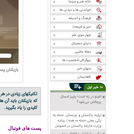
خانه هنر و سینما
خواندنی ها و دیدنی ها
فرهنگ و اندیشه
دین و شریعت
چهار سوی علم
دنیای دیجیتال
مجله ماشین
بیوگرافی شخصیت ها
منهای خبر
بازیکنان پس
افغانستان
خبر
۱۰
اول
تکنیکهای زیادی در هر 
النینو در راه است؛ پاییز امسال
که بازیکنان باید آن 
پرچالش می‌شود؟
کلیدی را یاد بگیرید.
ترکیه، پاکستان و عربستان: حمله به
یکی یعنی حمله به همه / بیانیه
وزارت خارجه پاکستان در خصوص
پست های فوتبال
پیمان دفاعی مشترک مکه
ترامپ با بازنشر مقاله‌ای مدعی