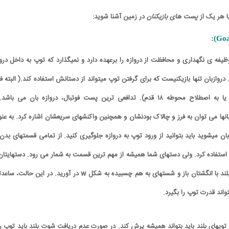
ا هر یک از
پست های بازیکنان
در زمین آشنا شوید:
ظیفه ی نگهداری و محافظت از دروازه را برعهده دارد و نمیگذارد که توپ به داخل دروا
. دروازبان تنها بازیکنیست که برای گرفتن توپ میتواند از دستانش استفاده کند.( البته 
در محوطه مشخص شده یا به اصطلاح محوطه ۱۸ قدم). تدافعی ترین پست فوتبال، دروازه بان می باشد
نها می توان به فرز و چالاک بودنشان و همچنین واکنشهای سریعشان اشاره کرد. به عنو
ان میشوید باید بتوانید از ورود توپ به دروازه جلوگیری کنید. از تمامی قسمتهای بدن 
 استفاده کرد. ولی دستهای شما همیشه از مهم ترین قسمت به شمار می رود. دستهایتان 
در هنگام گرفتن یک توپ بلند با انگشتان باز و شستهای به هم چسبیده به شکل w در آورید. در این حالت
واند قدرت توپ را بگیرد.
توپهای بلند باید بتواند همیشه پرش کند. در صورت عدم دریافت شوت بلند باید توپ را 