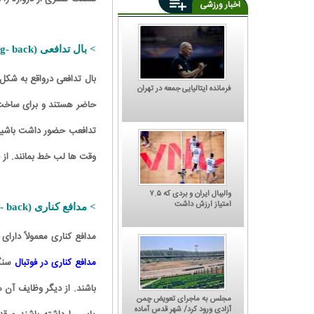
اخبار ورزشی
> بال تدافعی (Wing- back):
بال تدافعی درواقع به شک
فرمانده ایتالیایی جمعه در تهران
حاضر هستند و برای ساخت م
تدافعب حضور داشت باشید با
وقت ها لب خط بمانند. از 
والیبال ایران و بردی که ۷.۵
امتیاز ارزش داشت
> مدافع کناری (Full- back):
مدافع کناری معمولاً دار
مدافع کناری در فوتبال
سنگی
باشند. از دیگر وظایف آن 
مجلس به ماجرای تعویض چمن
آزادی ورود کرد/ شهر قدس آماده