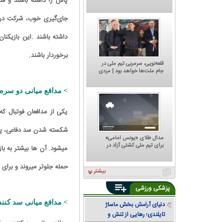
پاس را داشته باشند و قد
میزبانی دوباره از استقلال و
پرسپولیس
جای‌گیری خوب، شرکت در 
داشته باشند .این بازیکنا
برخوردار باشند.
قلعه‌نویی، سرمربی تیم ملی در
جام ملت‌ها خواهد بود | مردی
که هر تصمیمش ترسناک است؛
پشت مهدی تاج به کجا گرم
> مدافع میانی دو سره (entre- back sweeper
است؟
یکی از مدافعان فوتبال که 
شکسته شدن سد دفاعی، پو
مدال طلای «یونس امامی»
برای تیم ملی کشتی آزاد در
میشود. آن ها بیشتر به با
تورنمنت رنکینگ آلبانی
کاریکاتور/ کتاب 'چگونه قهر کنیم؟' جدیدترین
کاری
حمله جلوتر میروند و برای
بیشتر
اثر یحیی گل‌محمدی
پزشکی ورزشی
> مدافع میانی سد کننده (re- back stopper
دنیای آرامش بخش ماساژ
تایلندی؛ رهایی از تنش و