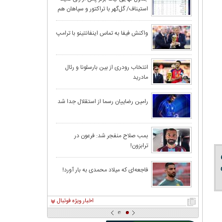
استیناف/ گل‌گهر با تراکتور و سپاهان هم
رئیس‌جمهور یک ب
امتیاز شد
داد!
بارسلونا به دردرس
واکنش فیفا به تماس اینفانتینو با ترامپ
رونالدو به اردوی
انتخاب رودری از بین بارسلونا و رئال
مادرید
قرعه‌کشی بازی‌ه
رامین رضاییان رسما از استقلال جدا شد
چین، امارات و کر
بمب صلاح منفجر شد: فرعون در
ترابزون!
اگر مردم را قانع 
قوه قضاييه: مسد
فاجعه‌ای که میلاد محمدی به بار آورد!
اخبار ویژه فوتبال