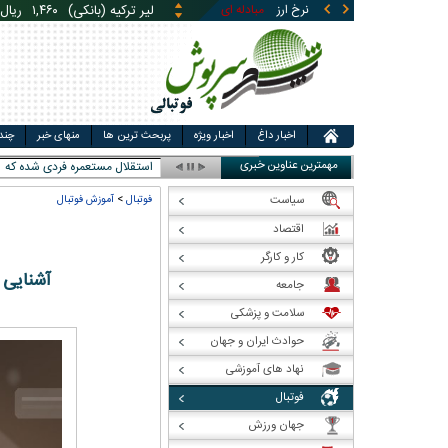
لیر ترکیه (بانکی)
۱,۴۶۰
ریال
نرخ ارز
مبادله ای
قیمت طلا
قیمت سکه
قی
یوان چین (بانکی)
۵,۸۶۹
ری
اخبار داغ
اخبار ویژه
پربحث ترین ها
منهای خبر
چند
مهمترین عناوین خبری
استقلال مستعمره فردی شده که قو
سیاست
فوتبال
>
آموزش فوتبال
اقتصاد
کار و کارگر
آشنایی 
جامعه
سلامت و پزشکی
حوادث ایران و جهان
نهاد های آموزشی
فوتبال
جهان ورزش