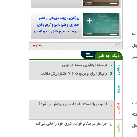
روزگاری بازوبند کاپیتانی را ناصر
حجازی و علی دایی و کریم باقری
می‌بستند، امروز خلیل زاده و کنعانی
ها
زادگان
ال
بیشتر
دیگه
چه خبر
تر
فرمانده ایتالیایی جمعه در تهران
ورزشی
والیبال ایران و بردی که ۷.۵ امتیاز ارزش داشت
سینما
یف
النینو در راه است؛ پاییز امسال پرچالش می‌شود؟
اجتماعی
ته
چرا مغز در هنگام خواب، انرژی خود را خالی می‌کند
ال
پزشکی