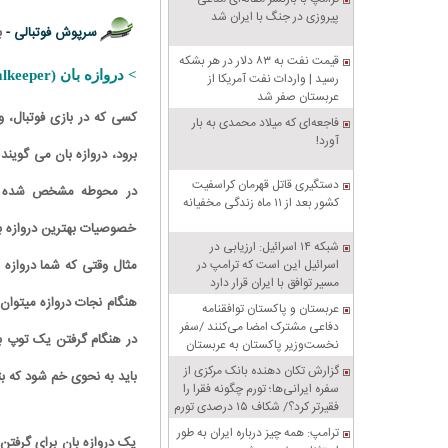
پیروزی در جنگ با ایران شد
سرپوش فوتبالی -
ب
قیمت نفت به ۸۳ دلار در هر بشکه
>
دروازه بان (Goalkeeper):
رسید | واردات نفت آمریکا از
عربستان صفر شد
کسی که در بازی فوتبال، و
فاجعه‌ای که میلاد محمدی به بار
آورد!
برود، دروازه بان می گویند
دستگیری قاتل قهرمان کراسفیت
کشور بعد از ۱۱ ماه زندگی مخفیانه
خصوصیات بهترین دروازه با
شبکه ۱۴ اسرائیل: ارزیابی در
اسرائیل این است که ترامپ در
مثال وقتی که شما دروازه ب
مسیر توافق با ایران قرار دارد
هنگام نجات دروازه میتوان
عربستان و پاکستان توافقنامه
دفاعی مشترک امضا می‌کنند /سفر
نخست‌وزیر پاکستان به عربستان
گزارش تکان‌ دهنده بانک مرکزی از
باید به نحوی خم شود که بت
سفره ایرانی‌ها؛ تورم چگونه فقرا را
فقیرتر کرد؟/ شکاف ۱۵ درصدی تورم
میان فقیر و غنی
ترامپ: همه چیز درباره ایران به طور
یک دروازه بان برای گرفتن 