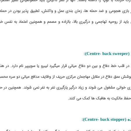
رت حرکت با توپ را داشته باشند. آنها از نظر تاکیکی باید خصوصیاتی نظیر استقرار
بازی هجومی و ضد حمله ها، زمان بندی عمل و واکنش، تطبیق پذیر بودن در حمله 
ن باید از روحیه تهاجمی و درگیری بالا، بااراده و مصمم و همچنين اعتماد به نفس خ
C):
در قلب خط دفاع و بین دو دفاع میانی قرار میگیرد لیبرو یا سوییپر نام دارد. در هنگ
شش عمق دفاع در مقابل مهاجمان مرکزی حریف از وظایف مدافع میانی دو سره محس
زی خوانی مشغول می شوند و زیاد درگیر یارگیری نفر به نفر نمی شوند. همچنین در ح
کاتور/ باشگاه پرسپولیس: امروز نوبت
کاریکاتور/ سوء استفاده فتح‌الله‌زاده از نام
 حفظ مالکیت به هافبک ها کمک می کنند.
شکایت از کجاست؟
محبوبیت ناصر حجازی
Cent):