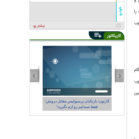
 و
خودرو
را
وب
بیشتر
کاریکاتور
ام
وب
ین
 و
کارتون/ بازیکنان پرسپولیس مقابل درویش؛
کاریکاتور/ در حاشیه حض
فقط صندلیم رو ازم نگیرید!