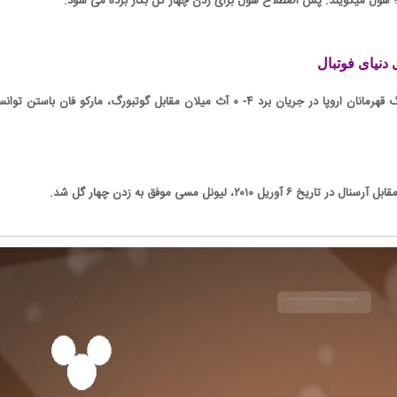
د؛ هول میگویند. پس اصطلاح هول برای زدن چهار گل بکار برده می شود.
دنیای فوتبال
در اولین فصل برگزاری لیگ قهرمانان اروپا در جریان برد ۴- ۰ آث میلان مقابل گوتبورگ، مارکو فان باستن 