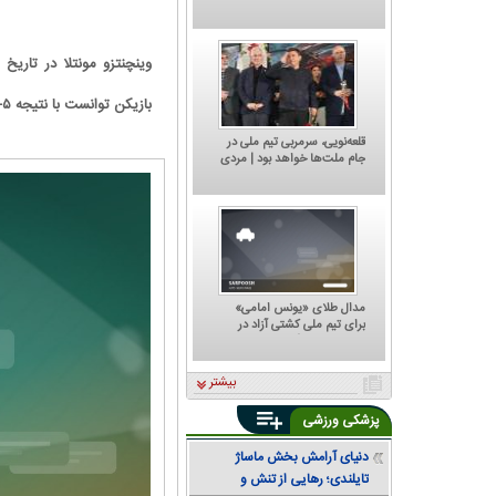
میزبانی دوباره از استقلال و
پرسپولیس
بازیکن توانست با نتیجه ۵- ۱ به پیروزی برسد.
قلعه‌نویی، سرمربی تیم ملی در
جام ملت‌ها خواهد بود | مردی
که هر تصمیمش ترسناک است؛
پشت مهدی تاج به کجا گرم
است؟
مدال طلای «یونس امامی»
برای تیم ملی کشتی آزاد در
تورنمنت رنکینگ آلبانی
کاریکاتور/ کتاب 'چگونه قهر کنیم؟' جدیدترین
بیشتر
اثر یحیی گل‌محمدی
پزشکی ورزشی
دنیای آرامش بخش ماساژ
تایلندی؛ رهایی از تنش و