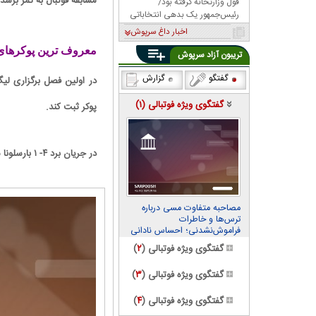
مسابقه فوتبال به ثمر برس
قول وزارتخانه گرفته بود/
رئیس‌جمهور یک بدهی انتخاباتی
داشت، باشگاه را به او داد!
اخبار داغ سرپوش
معروف ترین پوکرهای 
تریبون آزاد سرپوش
گفتگو
گزارش
گفتگوی ویژه فوتبالی (
۱
)
پوکر ثبت کند.
در جریان برد ۴- ۱ بارسلونا مقابل آرسنال در تاریخ ۶ آوریل ۲۰۱۰، لیونل مسی موفق به زدن چهار گل شد.
مصاحبه متفاوت مسی درباره
ترس‌ها و خاطرات
فراموش‌نشدنی؛ احساس نادانی
می‌کنم
گفتگوی ویژه فوتبالی (
۲
)
گفتگوی ویژه فوتبالی (
۳
)
گفتگوی ویژه فوتبالی (
۴
)