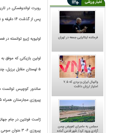
اخبار ورزشی
پس از گذشت ۱۴ دقیقه و ۳۱ ثانیه موفق به ثبت پوکر گردید.
فرمانده ایتالیایی جمعه در تهران
اولیویه ژیرو توانسته در فصل ۲۰۲۰/۲۱ لیگ قهرمانان اروپا ۴ مرتبه در دروازه سویا 
۵ لهستان مقابل برزیل، چنین کاری را انجام داد.
والیبال ایران و بردی که ۷.۵
امتیاز ارزش داشت
پیروزی مجارستان همراه شد
مجلس به ماجرای تعویض چمن
پیروزی ۶- ۳ عنوان سومی آن مسابقات را از آن خود کند.
آزادی ورود کرد/ شهر قدس آماده