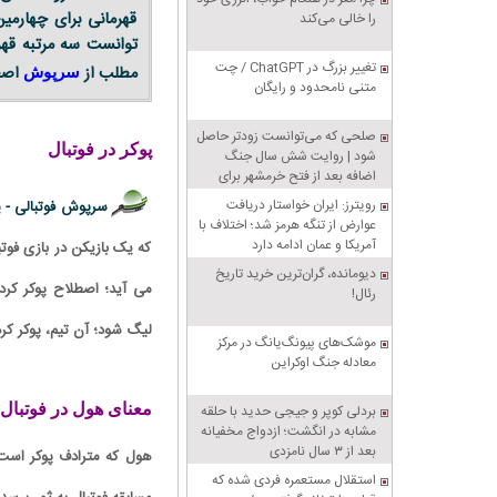
قهرمانی برای چهارمین
را خالی می‌کند
توانست سه مرتبه قهر
تغییر بزرگ در ChatGPT / چت
مطلب از
اصط
سرپوش
متنی نامحدود و رایگان
صلحی که می‌توانست زودتر حاصل
پوکر در فوتبال
شود | روایت شش سال جنگ
اضافه بعد از فتح خرمشهر برای
تنبیه متجاوز
رویترز: ایران خواستار دریافت
سرپوش فوتبالی -
پ
عوارض از تنگه هرمز شد؛ اختلاف با
آمریکا و عمان ادامه دارد
که یک بازیکن در بازی فوتب
دیومانده، گران‌ترین خرید تاریخ
رئال!
لیگ شود؛ آن تیم، پوکر کر
موشک‌های پیونگ‌یانگ در مرکز
معادله جنگ اوکراین
معنای هول در فوتبال
بردلی کوپر و جیجی حدید با حلقه‌
مشابه در انگشت؛ ازدواج مخفیانه
بعد از ۳ سال نامزدی
هول که مترادف پوکر است،
استقلال مستعمره فردی شده که