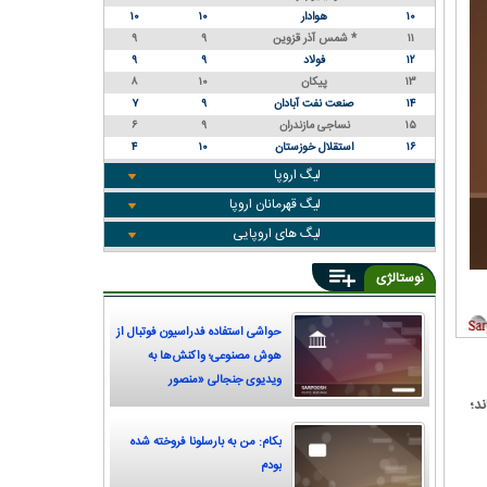
۱۰
هوادار
۱۰
۱۰
۱۱
شمس آذر قزوین *
۹
۹
۱۲
فولاد
۹
۹
۱۳
پیکان
۱۰
۸
۱۴
صنعت نفت آبادان
۹
۷
۱۵
نساجی مازندران
۹
۶
۱۶
استقلال خوزستان
۱۰
۴
لیگ اروپا
لیگ قهرمانان اروپا
لیگ های اروپایی
نوستالژی
حواشی استفاده فدراسیون فوتبال از
هوش مصنوعی؛ واکنش‌ها به
ویدیوی جنجالی «منصور
 ۲۰۱۲/۱۳ به ثمر برساند؛
پورحیدری»
بکام: من به بارسلونا فروخته شده
بودم