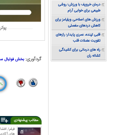
دستیابی به تعادل
درمان خروپف با ورزش؛ روشی
طبیعی برای خوابی آرام
ورزش های اصلاحی ویلیامز برای
کاهش دردهای مفصلی
پوکر
قلبی تپنده، عمری پایدار؛ رازهای
تقویت عضلات قلب
راه های درمانی برای کشیدگی
کشاله ران
گردآوری:
بخش فوتبال س
%
2
12
مطالب پیشنهادی
فیلم/ افشا
های آکادم