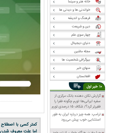
خانه هنر و سینما
خواندنی ها و دیدنی ها
فرهنگ و اندیشه
دین و شریعت
چهار سوی علم
دنیای دیجیتال
مجله ماشین
بیوگرافی شخصیت ها
منهای خبر
افغانستان
خبر
۱۰
اول
گزارش تکان‌ دهنده بانک مرکزی از
سفره ایرانی‌ها؛ تورم چگونه فقرا را
فقیرتر کرد؟/ شکاف ۱۵ درصدی تورم
میان فقیر و غنی
ترامپ: همه چیز درباره ایران به طور
استثنایی خوب پیش می‌رود
کمتر کسی با اصطلاح
اما علت معروف شدن ا
چرا مغز در هنگام خواب، انرژی خود