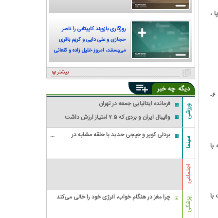
پا ،
روزگاری بازوبند کاپیتانی را ناصر
حجازی و علی دایی و کریم باقری
می‌بستند، امروز خلیل زاده و کنعانی
زادگان
بیشتر
دیگه
چه خبر
اولین بازیکنی که موفق به ثبت چهار گل در جام جهانی ۱۹۳۸ گردید؛ ارنست ویلیموسکی بود. او در جریان شکست ۶-
فرمانده ایتالیایی جمعه در تهران
ورزشی
والیبال ایران و بردی که ۷.۵ امتیاز ارزش داشت
بردلی کوپر و جیجی حدید با حلقه‌ مشابه در
سینما
انگشت؛ ازدواج مخفیانه بعد از ۳ سال نامزدی
بقه با
اجتماعی
انست با
چرا مغز در هنگام خواب، انرژی خود را خالی می‌کند
پزشکی