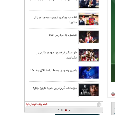
رونالدو به اردوی
انتخاب رودری از بین بارسلونا و رئال
مادرید
بارسلونا به دردرسر افتاد
برای جذب لطیفی‌
خواستگار فرانسوی مهدی طارمی را
بشناسید
اگر مردم را قانع 
قوه قضاييه: مسد
رامین رضاییان رسما از استقلال جدا شد
عکس | جشن تولد 
دیومانده، گران‌ترین خرید تاریخ رئال!
اخبار ویژه فوتبال