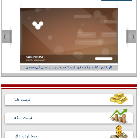
کاریکاتور/ کتاب 'چگونه قهر کنیم؟' جدیدترین اثر یحیی گل‌محمدی
کاریکاتور
قیمت طلا
قیمت سکه
نرخ ارز و دلار