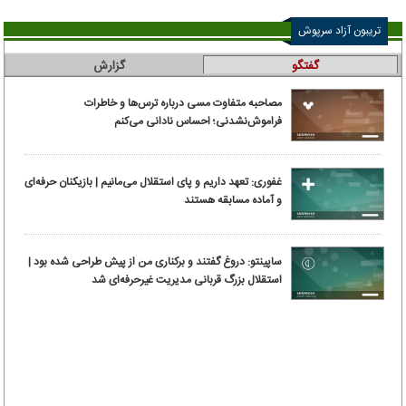
تریبون آزاد سرپوش
گفتگو
گزارش
مصاحبه متفاوت مسی درباره ترس‌ها و خاطرات
فراموش‌نشدنی؛ احساس نادانی می‌کنم
غفوری: تعهد داریم و پای استقلال می‌مانیم | بازیکنان حرفه‌ای
و آماده مسابقه هستند
ساپینتو: دروغ گفتند و برکناری من از پیش طراحی شده بود |
استقلال بزرگ قربانی مدیریت غیرحرفه‌ای شد