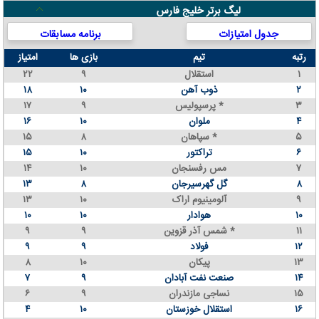
لیگ برتر خلیج فارس
جدول امتیازات
برنامه مسابقات
رتبه
تیم
بازی ها
امتیاز
۱
استقلال
۹
۲۲
۲
ذوب آهن
۱۰
۱۸
۳
پرسپولیس *
۹
۱۷
۴
ملوان
۱۰
۱۶
۵
سپاهان *
۸
۱۵
۶
تراکتور
۱۰
۱۵
۷
مس رفسنجان
۱۰
۱۴
۸
گل گهرسیرجان
۸
۱۳
۹
آلومینیوم اراک
۱۰
۱۳
۱۰
هوادار
۱۰
۱۰
۱۱
شمس آذر قزوین *
۹
۹
۱۲
فولاد
۹
۹
۱۳
پیکان
۱۰
۸
۱۴
صنعت نفت آبادان
۹
۷
۱۵
نساجی مازندران
۹
۶
۱۶
استقلال خوزستان
۱۰
۴