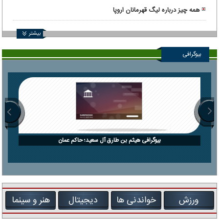
همه چیز درباره لیگ قهرمانان اروپا
بیشتر
بیوگرافی
بیوگرافی هیثم بن طارق آل سعید؛ حاکم عمان
ورزش
خواندنی ها
دیجیتال
هنر و سینما