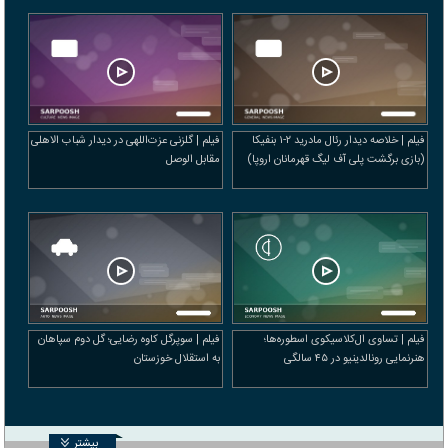
فیلم | خلاصه دیدار رئال مادرید ۲-۱ بنفیکا
فیلم | گلزنی عزت‌اللهی در دیدار شباب الاهلی
(بازی برگشت پلی آف لیگ قهرمانان اروپا)
مقابل الوصل
فیلم | تساوی ال‌کلاسیکوی اسطوره‌ها؛
فیلم | سوپرگل کاوه رضایی؛ گل دوم سپاهان
هنرنمایی رونالدینیو در ۴۵ سالگی
به استقلال خوزستان
بیشتر