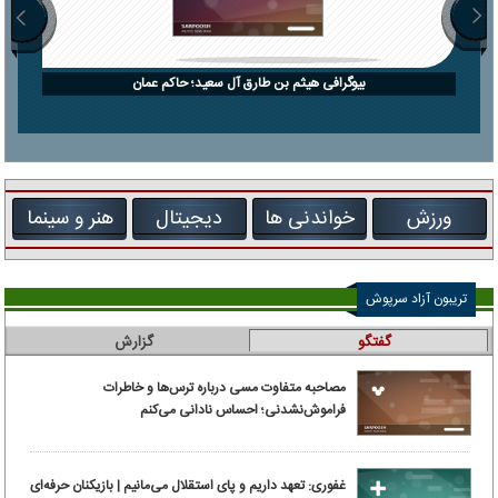
بیوگرافی هیثم بن طارق آل سعید؛ حاکم عمان
ورزش
خواندنی ها
دیجیتال
هنر و سینما
تریبون آزاد سرپوش
گفتگو
گزارش
مصاحبه متفاوت مسی درباره ترس‌ها و خاطرات
فراموش‌نشدنی؛ احساس نادانی می‌کنم
غفوری: تعهد داریم و پای استقلال می‌مانیم | بازیکنان حرفه‌ای