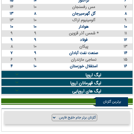
۶
تراکتور
۱۰
۱۵
۷
مس رفسنجان
۱۰
۱۴
۸
گل گهرسیرجان
۸
۱۳
۹
آلومینیوم اراک
۱۰
۱۳
۱۰
هوادار
۱۰
۱۰
۱۱
شمس آذر قزوین *
۹
۹
۱۲
فولاد
۹
۹
۱۳
پیکان
۱۰
۸
۱۴
صنعت نفت آبادان
۹
۷
۱۵
نساجی مازندران
۹
۶
۱۶
استقلال خوزستان
۱۰
۴
لیگ اروپا
لیگ قهرمانان اروپا
لیگ های اروپایی
برترین گلزنان