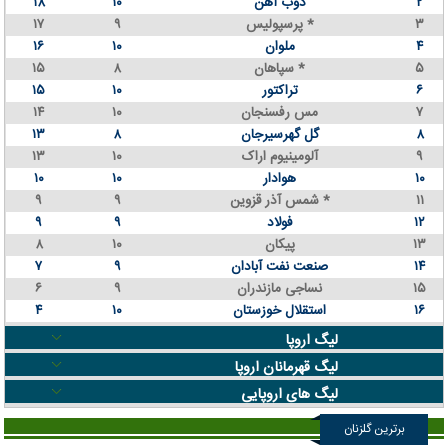
۲
ذوب آهن
۱۰
۱۸
۳
پرسپولیس *
۹
۱۷
۴
ملوان
۱۰
۱۶
۵
سپاهان *
۸
۱۵
۶
تراکتور
۱۰
۱۵
۷
مس رفسنجان
۱۰
۱۴
۸
گل گهرسیرجان
۸
۱۳
۹
آلومینیوم اراک
۱۰
۱۳
۱۰
هوادار
۱۰
۱۰
۱۱
شمس آذر قزوین *
۹
۹
۱۲
فولاد
۹
۹
۱۳
پیکان
۱۰
۸
۱۴
صنعت نفت آبادان
۹
۷
۱۵
نساجی مازندران
۹
۶
۱۶
استقلال خوزستان
۱۰
۴
لیگ اروپا
لیگ قهرمانان اروپا
لیگ های اروپایی
برترین گلزنان