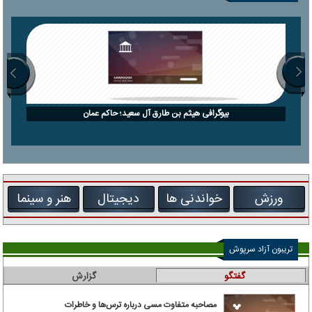
بیوگرافی هیثم بن طارق آل سعید؛ حاکم عمان
ورزش
خواندنی ها
دیجیتال
هنر و سینما
تریبون آزاد سرپوش
گفتگو
گزارش
مصاحبه متفاوت مسی درباره ترس‌ها و خاطرات