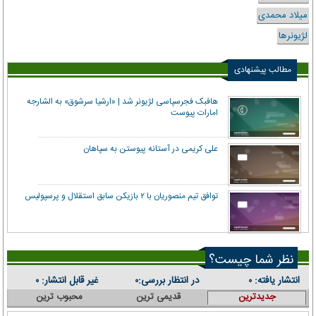
میلاد محمدی
لژیونرها
مطالب پیشنهادی
هافبک فجرسپاسی لژیونر شد | «ارشیا سرشوق» به الشارجه
امارات پیوست
علی کریمی در آستانه پیوستن به سپاهان
توافق تیم منصوریان با ۲ بازیکن سابق استقلال و پرسپولیس
نظر شما چیست؟
انتشار یافته:
در انتظار بررسی:
غیر قابل انتشار:
۰
۰
۰
جدیدترین
قدیمی ترین
محبوب ترین