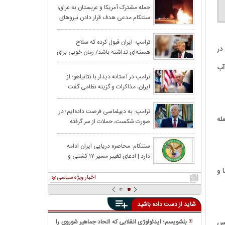
را نداشته‌ایم
حملات بامدادی آم
حمله مشترک آمریکا و عربستان به عراق؛
سنتکام مدعی هدف قرار دادن نیروهای
اردن به صدا درآ
همسو با ایران شد
نتانیاهو: قابل پی
ترامپ: ایران قبول کرده که سلاح
ی آب در
هسته‌ای نداشته باشد/ زمان خوبی برای
تنگه هزمز را به 
ایران به منظور دستیابی به توافق است
آب
واکنش قطر و عرب
ترامپ در آستانه دیدار با نتانیاهو؛ از
ایران، مذاکرات و گزینه نظامی گفت
در اردن و کویت
ترامپ: ضربه سخت
ترامپ: به دیپلماسی فرصت داده‌ایم؛ در
له
صورت شکست، حملات از سر گرفته
می‌شود
ترامپ پس از حم
سنتکام: محاصره دریایی ایران ادامه
دارد | ادعای تغییر مسیر ۱۷ کشتی و
مذاکرات، حملات 
بازرسی ۴ شناور
 و
اخبار ویژه سیاسی
شاید از دست داده باشید
بلشویسم؛ ایدئولوژی انقلابی که اتحاد جماهیر شوروی را
یس