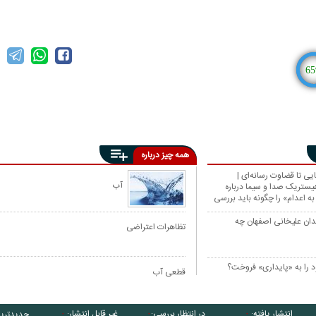
65
همه چیز درباره
یی تا قضاوت رسانه‌ای |
آب
هیستریک صدا و سیما درباره
به اعدام» را چگونه باید بررسی
یدان علیخانی اصفهان چه
تظاهرات اعتراضی
 را به «پایداری» فروخت؟
قطعی آب
انتشار یافته:
در انتظار بررسی:
غیر قابل انتشار:
جدیدتری
۰
۰
۰