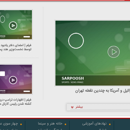
فیلم | امضای دفتر یادبود
توسط نخست‌وزیر هند پس
حضور در پارلمان اسرائیل
یل و آمریکا به چندین نقطه تهران
فیلم | اظهارات ترامپ دربا
کشته شدن رئیس کارتل م
بیشتر
مخدر مکزیک توسط آمریک
نهادهای آموزشی
خانه هنر و سینما
چهار سوی عل