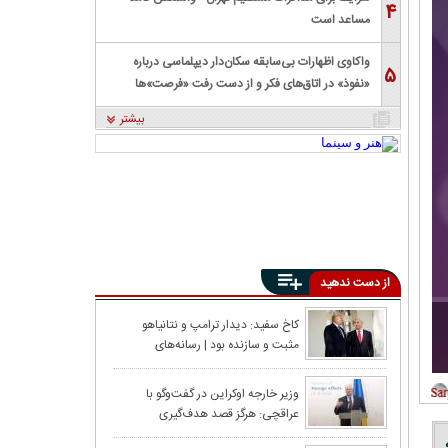
۴
مساعد است
واکاوی اظهارات بی‌سابقه سکان‌دار دیپلماسی درباره
۵
«نفوذ» در اتاق‌های فکر و از دست رفت «فرصت»‌ها
بیشتر
از دست ندهید
اعدام، اعتراض و
کاخ سفید: دیدار ترامپ و نتانیاهو
مثبت و سازنده بود | رسانه‌های
گذشت؟
اسرائیلی: ایران محور اصلی مذاکرات
دعوت هوشمندانه ت
وزیر خارجه اوکراین در گفت‌و‌گو با
عراقچی: هرگز قصد هدف‌گیری
کشتی‌های غیرنظامی یا شهروندان عادی