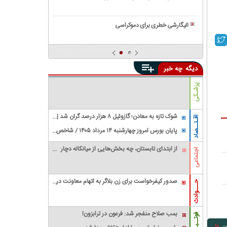
سیاسی
عدالت
همه
و
و
چیز
وضعیت
الیگارشی خطری برای دموکراسی
برابری
درباره
آن
همه
حکومت
در
چیز
های
ایران
درباره
دیکتاتوری
دیگه
چه خبر
و
گروه
جهان
واگنر|
پزشـکی
عملیات
های
جهانی
شوک تازه به معادن؛ گازوئیل ۸ هزار درصد گران شد |
اقـتــصاد
گروه
معدنکاران به مرز تعطیلی رسیدند
پایان بورس امروز چهارشنبه ۱۴ مرداد ۱۴۰۵ / شاخص
جنجالی
کل سقف زد؛ ۶.۲ همت پول حقیقی وارد بازار
واگنر
از ابتدای تابستان، چه بخش‌هایی از میانکاله دچار
اجتماعی
آتش‌سوزی شده‌اند و وسعت خسارت چقدر بوده
است؟
صدور کیفرخواست برای زن بلاگر به اتهام معاونت در
حـــوادث
قتل شوهرش
بمب صلاح منفجر شد: فرعون در ترابزون!
فوتــبـال
ن