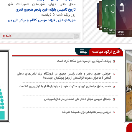
محل دفن: تهران، شهرستان شمیرانات، شهر
تجریش
تاریخ تاسیس بارگاه: قرن پنجم هجری قمری
روز بزرگداشت: ۵ ذیقعده
خویشاوندان : فرزند موسی کاظم و برادر علی بن
موسی الرضا و برادر فاطمه معصومه
ادامه
خارج از گود سیاست
پزشک آمریکایی: ترامپ اخیرا سکته کرده است
حواشی حضور دختر و داماد رئیس جمهور در فروشگاه برند لباس‌های محلی
آلماتی | ماجرای دعوت قزاقستان از زهرا پزشکیان چیست؟
همسر سابق جاستین ترودو، سکوت خود را دربارهٔ رابطهٔ او با کیتی پری شکست
جنجال عروسی مجلل دختر علی شمخانی در هتل اسپیناس
عروسی پسر نتانیاهو برای همیشه لغو شد