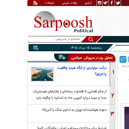
آرشیو
اوقات شرعی
تبلیغات
پنجشنبه ۱۵ مرداد ۱۴۰۵
سیاسی
تحلیل روز در سرپوش
درآمد میلیاردی از تنگه هرمز؛ واقعیت
۱
یا اغراق؟
از حکم قضایی تا قضاوت رسانه‌ای | رفتار‌های هیستریک
۲
صدا و سیما درباره کمپین «نه به اعدام» را چگونه باید
بررسی کرد؟
دعوت هوشمندانه تهران به تداوم جنگ با آمریکا!
۳
شرایط برای مذاکرات مستقیم تهران - واشنگتن کاملا