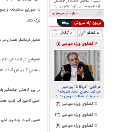
رسید / شاخص فلاکت در ۱۹ استان
از ۱۰۰ درصد عبور کرد؛ ایلام دوباره
به صورتی محترمانه و بدو
صدرنشین شد
اخبار داغ سرپوش
ترک کنند.
تریبون آزاد سرپوش
گفتگو
گزارش
حضور فرماندار همدان در ج
گفتگوی ویژه سیاسی (
۱
)
همچنین در ادامه فرماندا
و قطعی آب پیش آمده، دلای
عراقچی: آمریکا ۱۵ روز صبر
در پی کاهش چشمگیر بارن
می‌کرد، بحران ایجاد نمی‌شد/
بند پنج تفاهمنامه ابهامی ندارد
اصلی تامین آب شرب همدا
گفتگوی ویژه سیاسی (
۲
)
گفتگوی ویژه سیاسی (
۳
)
همین امر در چند روز اخ
گفتگوی ویژه سیاسی (
۴
)