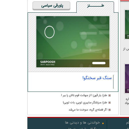
طــــــــنز
پاورقی سیاسی
 از
سنگ قبر سخنگو!
طنز/ بار الٰهیٰ ! از جهانت قوم نالان را ببر !
ره
طنز/ سرلشگر سایبری تویی، بات تویی!
واد
ا
اگر فضله‌ی گربه، سوخت ما می‌شد
م
خواندنی ها و دیدنی ها