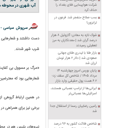
شرکت هواپیمایی فلای بغداد را
آب شهری در محوطه مید
حذف کرد
بمب صلاح منفجر شد: فرعون در
ترابزون!
سرپوش سیاسی -
شوک تازه به معادن؛ گازوئیل ۸ هزار
دست داشتند و شعارهایی را 
درصد گران شد | معدنکاران به مرز
تعطیلی رسیدند
شرب شهر شدند.
بازار طلا با لیدری طلای جهانی
صعودی شد | دلار ۲ هزار تومان
ارزان شد
«مرگ بر مسوول بی کفایت»
پایان بورس امروز چهارشنبه ۱۴
مرداد ۱۴۰۵ / شاخص کل سقف زد؛
شعارهایی بود که معترضین 
۶.۲ همت پول حقیقی وارد بازار
ایرانی‌ها از ترامپ عصبانی هستند،
اسرائیلی‌ها عصبانی‌تر
در همین ارتباط گروهی از
رامین رضاییان رسما از استقلال جدا
برخی نیز برای همراهی در 
شد
شاخص فلاکت کشور به ۹۶ درصد
نیروهای پلیس هم در محل 