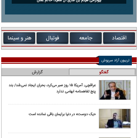
بیوگرافی هیثم بن طارق آل سعید؛ حاکم عمان
اقتصاد
جامعه
فوتبال
هنر و سینما
تریبون آزاد سرپوش
گفتگو
گزارش
عراقچی: آمریکا ۱۵ روز صبر می‌کرد، بحران ایجاد نمی‌شد/ بند
پنج تفاهمنامه ابهامی ندارد
«یک دوست» در دنیا برایمان باقی نمانده است