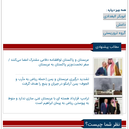
همه چیز درباره :
ابوبکر البغدادی
داعش
گروه تروریستی
مطالب پیشنهادی
عربستان و پاکستان توافقنامه دفاعی مشترک امضا می‌کنند /
سفر نخست‌وزیر پاکستان به عربستان
تشدید درگیری عربستان و یمن | حمله ریاض به مأرب و
الجوف؛ یمن آرامکو در جیزان و ینبع را هدف گرفت
ترامپ: قرارداد هسته ای با عربستان غنی سازی ندارد و منوط
به پیوستن ریاض به پیمان ابراهیم است
نظر شما چیست؟