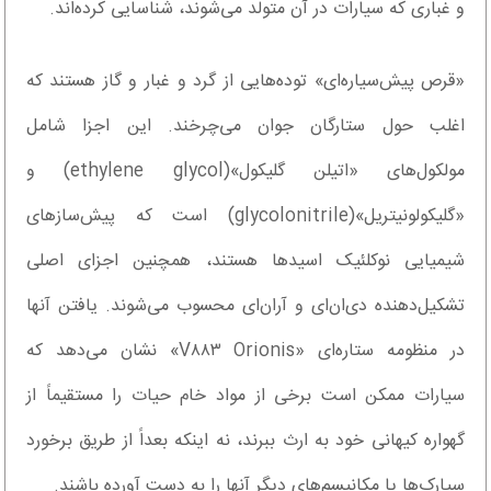
و غباری که سیارات در آن متولد می‌شوند، شناسایی کرده‌اند.
«قرص پیش‌سیاره‌ای» توده‌هایی از گرد و غبار و گاز هستند که
اغلب حول ستارگان جوان می‌چرخند. این اجزا شامل
مولکول‌های «اتیلن گلیکول»(ethylene glycol) و
«گلیکولونیتریل»(glycolonitrile) است که پیش‌سازهای
شیمیایی نوکلئیک اسیدها هستند، همچنین اجزای اصلی
تشکیل‌دهنده دی‌ان‌ای و آران‌ای محسوب می‌شوند. یافتن آنها
در منظومه ستاره‌ای «V۸۸۳ Orionis» نشان می‌دهد که
سیارات ممکن است برخی از مواد خام حیات را مستقیماً از
گهواره کیهانی خود به ارث ببرند، نه اینکه بعداً از طریق برخورد
سیارک‌ها یا مکانیسم‌های دیگر آنها را به دست آورده باشند.