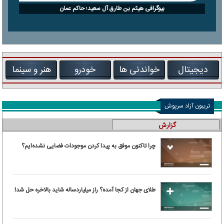
بیوگرافی هیثم بن طارق آل سعید؛ حاکم عمان
دیجیتال
خواندنی ها
خودرو
هنر و سینما
تریبون آزاد سرپوش
گزارش
چرا تاکنون موفق به پیدا کردن موجودات فضایی نشده‌ایم؟
طلای جهان از کجا آمده؟ راز میلیاردساله شاید بالاخره حل شد!