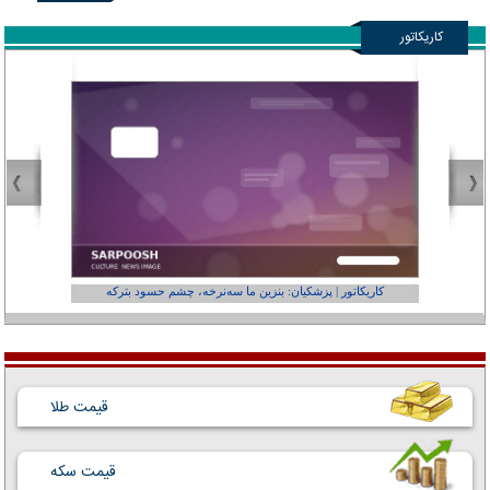
کاریکاتور
کاریکاتور | پزشکیان: بنزین ما سه‌نرخه، چشم حسود بترکه
کارتون | وا
قیمت طلا
قیمت سکه