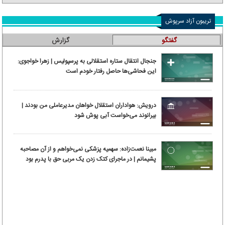
تریبون آزاد سرپوش
گفتگو
گزارش
جنجال انتقال ستاره استقلالی به پرسپولیس | زهرا خواجوی:
این فحاشی‌ها حاصل رفتار خودم است
درویش: هواداران استقلال خواهان مدیرعاملی من بودند |
بیرانوند می‌خواست آبی پوش شود
مبینا نعمت‌زاده: سهمیه پزشکی نمی‌خواهم و از آن مصاحبه
پشیمانم | در ماجرای کتک زدن یک مربی حق با پدرم بود