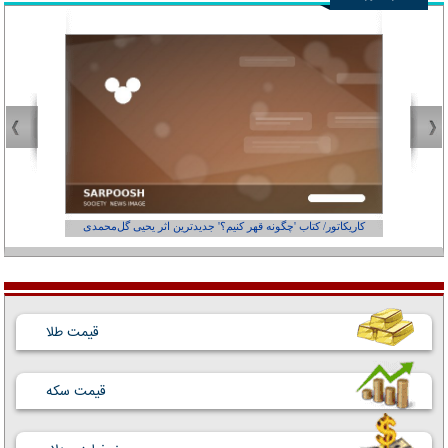
کاریکاتور/ کتاب 'چگونه قهر کنیم؟' جدیدترین اثر یحیی گل‌محمدی
کاریکاتور
قیمت طلا
قیمت سکه