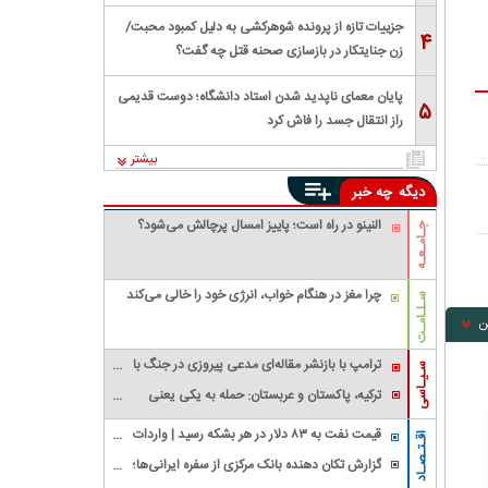
جزییات تازه از پرونده شوهرکشی به دلیل کمبود محبت/
۴
زن جنایتکار در بازسازی صحنه قتل چه گفت؟
پایان معمای ناپدید شدن استاد دانشگاه؛ دوست قدیمی
۵
راز انتقال جسد را فاش کرد
بیشتر
دیگه
چه خبر
النینو در راه است؛ پاییز امسال پرچالش می‌شود؟
جـامـعـه
چرا مغز در هنگام خواب، انرژی خود را خالی می‌کند
سـلـامـت
ن
ترامپ با بازنشر مقاله‌ای مدعی پیروزی در جنگ با
سـیـاسی
ایران شد
ترکیه، پاکستان و عربستان: حمله به یکی یعنی
حمله به همه / بیانیه وزارت خارجه پاکستان در
قیمت نفت به ۸۳ دلار در هر بشکه رسید | واردات
خصوص پیمان دفاعی مشترک مکه
اقـتـصـاد
نفت آمریکا از عربستان صفر شد
گزارش تکان‌ دهنده بانک مرکزی از سفره ایرانی‌ها؛
تورم چگونه فقرا را فقیرتر کرد؟/ شکاف ۱۵ درصدی