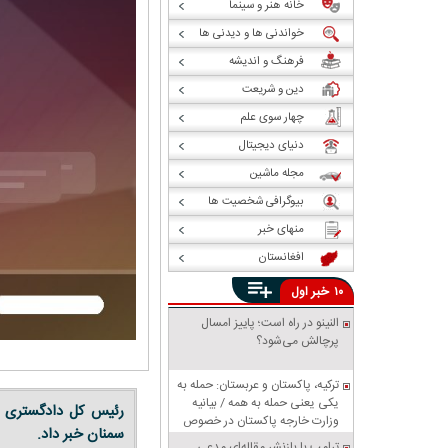
خانه هنر و سینما
خواندنی ها و دیدنی ها
فرهنگ و اندیشه
دین و شریعت
چهار سوی علم
دنیای دیجیتال
مجله ماشین
بیوگرافی شخصیت ها
منهای خبر
افغانستان
خبر
۱۰
اول
النینو در راه است؛ پاییز امسال
پرچالش می‌شود؟
ترکیه، پاکستان و عربستان: حمله به
یکی یعنی حمله به همه / بیانیه
رئیس کل دادگستری اس
وزارت خارجه پاکستان در خصوص
سمنان خبر داد.
پیمان دفاعی مشترک مکه
ترامپ با بازنشر مقاله‌ای مدعی