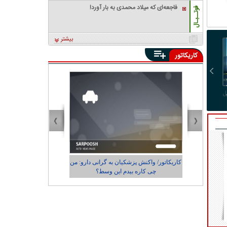
فاجعه‌ای که میلاد محمدی به بار آورد!
تورم میان فقیر و غنی
فوتــبـال
بیشتر
کاریکاتور
ل
آمریکا تحریم‌های اعمال‌شده
بمب صلاح منفجر شد:
رامین رضاییان رسما از
علیه شرکت هواپیمایی فلای
فرعون در ترابزون!
استقلال جدا شد
بغداد را حذف کرد
دارو: من
کاریکاتور/ رضایت زاکانی از عملکردش در
شهرداری تهران