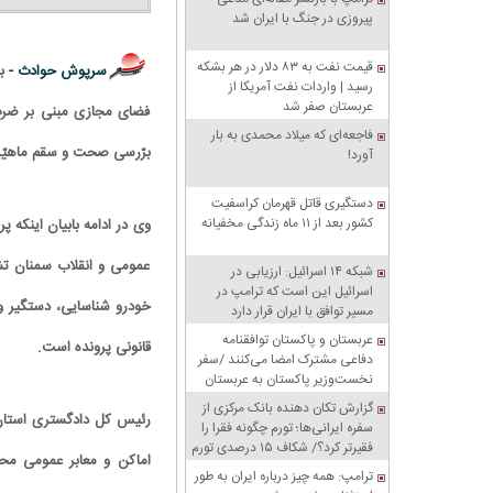
پیروزی در جنگ با ایران شد
قیمت نفت به ۸۳ دلار در هر بشکه
سرپوش حوادث -
ب
رسید | واردات نفت آمریکا از
عربستان صفر شد
فضای مجازی مبنی بر ضرب 
فاجعه‌ای که میلاد محمدی به بار
برّرسی صحت و سقم ماهیّت
آورد!
دستگیری قاتل قهرمان کراسفیت
کشور بعد از ۱۱ ماه زندگی مخفیانه
وی در ادامه بابیان اینکه
عمومی و انقلاب سمنان تش
شبکه ۱۴ اسرائیل: ارزیابی در
اسرائیل این است که ترامپ در
خودرو شناسایی، دستگیر و 
مسیر توافق با ایران قرار دارد
عربستان و پاکستان توافقنامه
قانونی پرونده است.
دفاعی مشترک امضا می‌کنند /سفر
نخست‌وزیر پاکستان به عربستان
گزارش تکان‌ دهنده بانک مرکزی از
رئیس کل دادگستری استان س
سفره ایرانی‌ها؛ تورم چگونه فقرا را
فقیرتر کرد؟/ شکاف ۱۵ درصدی تورم
اماکن و معابر عمومی م
میان فقیر و غنی
ترامپ: همه چیز درباره ایران به طور