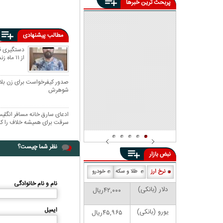
پربحث ترین خبرها
فوت ۱۴ نفر در تصادف با
سوخت‌برها در جاده رمشک -
صولان
جزئیاتی جدید از ماجرای
خودسوزی جوان اهوازی | پدر
مطالب پیشنهادی
احمد بالدی: ۲۰ سال معیشت ما
مرگ مشکوک سه کودک در
از این مغازه بود
تهران؛ استفاده غیرمجاز یک
دستگیری ق
شرکت سم‌پاشی از یک ماده
از ۱۱ ماه زندگی مخفیانه
خطرناک علت مرگ است!
صدور کیفرخواست برای زن بلاگ
شوهرش
ادعای سارق خانه مسافر انگلی
سرقت برای همیشه خلاف را کنا
نظر شما چیست؟
نبض بازار
نرخ ارز
طلا و سکه
خودرو
نام و نام خانوادگی
دلار (بانکی)
۴۲,۰۰۰ریال
ایمیل
یورو (بانکی)
۴۵,۹۶۵ریال