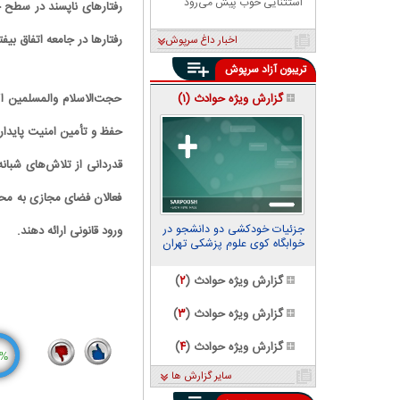
استثنایی خوب پیش می‌رود
رفتار‌های ناپسند در سطح 
رفتار‌ها در جامعه اتفاق ب
اخبار داغ سرپوش
تریبون آزاد سرپوش
گزارش ویژه حوادث (
۱
)
حجت‌الاسلام والمسلمین اکب
حفظ و تأمین امنیت پایدا
قدردانی از تلاش‌های شبا
فعالان فضای مجازی به محض
جزئیات خودکشی دو دانشجو در
ورود قانونی ارائه دهند.
خوابگاه کوی علوم پزشکی تهران
گزارش ویژه حوادث (
۲
)
گزارش ویژه حوادث (
۳
)
گزارش ویژه حوادث (
۴
)
%
5
10
سایر گزارش ها