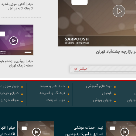
فیلم | آتش سوزی شدید
کارخانه کاله در آمل
بازارچه جنت‌آباد تهران
فیلم | زورگیری از خانم بارد
محله نارمک تهران
بیشتر
نهادهای آموزشی
خانه هنر و سینما
چهار سوی عل
ی
فوتبال
فرهنگ و اندیشه
دنیای دیجیت
 جهان
جهان ورزش
دین شریعت
مجله خودرو
فیلم | حملات موشکی
فیلم | اظها
اسرائیل و آمریکا به چندین