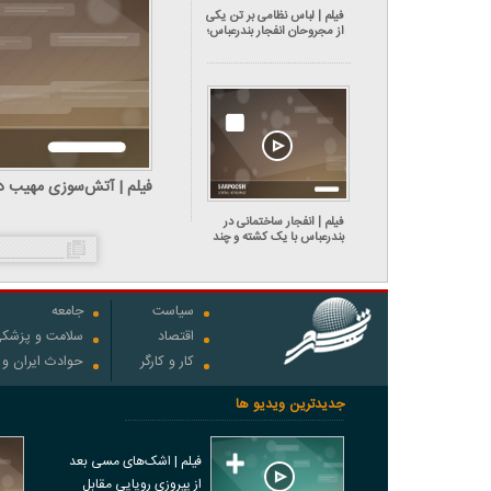
فیلم | لباس نظامی بر تن یکی
از مجروحان انفجار بندرعباس؛
تکذیب مصدومیت پلیس در
حادثه
فیلم | آتش‌سوزی مهیب در 
فیلم | انفجار ساختمانی در
بندرعباس با یک کشته و چند
مصدوم
سیاست
جامعه
اقتصاد
سلامت و پزشک
کار و کارگر
حوادث ایران و
جدیدترین ویدیو ها
فیلم | اشک‌های مسی بعد
از پیروزی رویایی مقابل