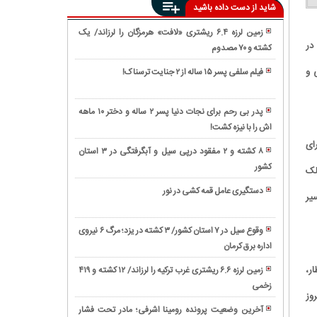
شاید از دست داده باشید
زمین لرزه ۶.۴ ریشتری «لافت» هرمزگان را لرزاند/ یک
در
کشته و ۷۰ مصدوم
کشف
اجساد
 و
فیلم سلفی پسر ۱۵ ساله از ۲ جنایت ترسناک!
در
مرگ
حادثه
در
ریزش
پدر بی رحم برای نجات دنیا پسر ۲ ساله و دختر ۱۰ ماهه
زندان
آوار
اش را با نیزه کشت!
ترس
به
خیابان
از
ای
علت
۸ کشته و ۲ مفقود درپی سیل و آبگرفتگی در ۳ استان
فلاح/
کرونا،
بیماری/
کشور
راز
لک
تصاویر
مردی
درخواست
درگیری
را
دستگیری عامل قمه کشی در نور
یر
اولیای
های
کور
سیل
دم
مسلحانه
کرد/
در
برای
در
وقوع سیل در ۷ استان کشور/ ۳ کشته در یزد؛ مرگ ۶ نیروی
متهم
ایران/
پرداخت
آبادان
اداره برق کرمان
زمین‌لرزه
اصلی
مرگ
دیه
و
۴
بازداشت
۲
ر،
زمین ‌لرزه ۶.۶ ریشتری غرب ترکیه را لرزاند/ ۱۲ کشته و ۴۱۹
از
فعالیت
ریشتری
شد
نوجوان
زخمی
علت
بیت
باندهای
'فیروزکوه'
وز
در
حادثه
المال
شیطانی
تهران
آخرین وضعیت پرونده رومینا اشرفی؛ مادر تحت فشار
اردبیل