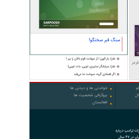
سنگ قبر سخنگو!
طنز/ بار الٰهیٰ ! از جهانت قوم نالان را ببر !
ار در
طنز/ سرلشگر سایبری تویی، بات تویی!
اگر فضله‌ی گربه، سوخت ما می‌شد
م
خواندنی ها و دیدنی ها
ال
بیوگرافی شخصیت ها
افغانستان
رات ترامپ درباره
اقدامات ایران در ۴۷ سال