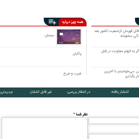
همه چیز درباره
اتل قهرمان کراسفیت کشور بعد
سمنان
ر به اتهام معاونت در قتل
پاکبان
س: می‌خواستم با آخرین
ضرب و جرح
ر بگذارم
انتشار یافته:
در انتظار بررسی:
غیر قابل انتشار:
جدیدتری
۰
۰
۰
نظر شما
*