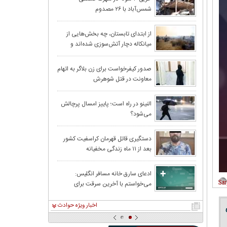
شمس‌آباد با ۲۶ مصدوم
درخواست زن اسید
از ابتدای تابستان، چه بخش‌هایی از
میانکاله دچار آتش‌سوزی شده‌اند و
بدهم
وسعت خسارت چقدر بوده است؟
خطر سیلاب و طغیان ر
صدور کیفرخواست برای زن بلاگر به اتهام
معاونت در قتل شوهرش
پیش‌بینی بارش‌ها
النینو در راه است؛ پاییز امسال پرچالش
می‌شود؟
رعدو برق در جن
درگیری منجر به قتل جوان ۳۰ ساله در
دستگیری قاتل قهرمان کراسفیت کشور
بعد از ۱۱ ماه زندگی مخفیانه
ادعای سارق خانه مسافر انگلیس:
می‌خواستم با آخرین سرقت برای
برجا گذاشت
همیشه خلاف را کنار بگذارم
اخبار ویژه حوادث