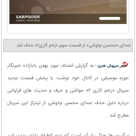
صدای «محسن چاوشی» از قسمت سوم «زخم کاری۲» حذف شد.
به گزارش انصاف نیوز، بهمن بابازاده خبرنگار
سرپوش هنری -
حوزه موسیقی در کانال خود نوشت: با پخش قسمت جدید
سریال «زخم کاری ۲» حواشی و حرف و حدیث های فراوانی
درباره دلیل حذف صدای محسن چاوشی از تیتراژ این سریال
مطرح شد.
پیگیری ها حاکی از آن است که عدم انطباق پایان بندی این