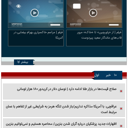
فیلم | از «پاورچین» تا «خاک»؛ مرور
فیلم | مراسم خاکسپاری بهرام بیضایی در
قاب‌های ماندگار سعید پیردوست
آمریکا
بیشتر
۱۰
خبر
اول
صلاح قیمت‌ها در بازار طلا ادامه دارد | نوسان دلار در کریدور ۱۸۰ هزار تومانی
عراقچی: با آمریکا مذاکره نداریم/باز شدن تنگه هرمز به شرایطی غیر از تفاهم با عمان
مرتبط است
اظهارات جدید پزشکیان درباره گران شدن بنزین/ محاصره هستیم و نمی‌توانیم بنزین