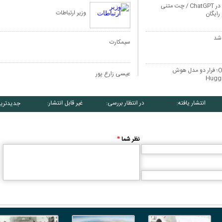
تغییر بزرگ در ChatGPT / چت متنی
وزیر ارتباطات
رایگان
 شد
سیمکارت
ادعای بی‌سابقه درباره OpenAI؛ فرار دو مدل هوش
عیسی زارع پور
انتشار یافته:
در انتظار بررسی:
غیر قابل انتشار:
جدیدتری
۰
۰
۰
نظر شما
*