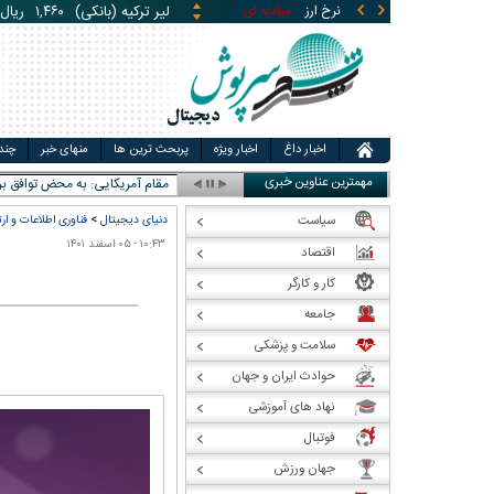
لیر ترکیه (بانکی)
۱,۴۶۰
ریال
نرخ ارز
مبادله ای
قیمت طلا
قیمت سکه
قی
یوان چین (بانکی)
۵,۸۶۹
ری
اخبار داغ
اخبار ویژه
پربحث ترین ها
منهای خبر
چند
مهمترین عناوین خبری
مقام آمریکایی: به محض توافق بر
سیاست
دنیای دیجیتال
>
فناوری اطلاعات و ار
۱۰:۴۳ - ۰۵ اسفند ۱۴۰۱
اقتصاد
کار و کارگر
جامعه
سلامت و پزشکی
حوادث ایران و جهان
نهاد های آموزشی
فوتبال
جهان ورزش