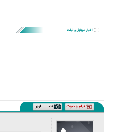
اریکاتور | پزشکیان: بنزین ما سه‌نرخه، چشم
کارتون | واکنش پزشکیان به تمجید جعف
حسود بترکه
پناه؛ «جعفر ول کن!»
اخبار موبایل و تبلت
فیلم و صوت
تصـــــاویر