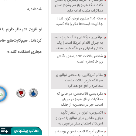
نکند، تنگه هرمز باز نمی‌شود| عمان:
شده‌اند.»
مذاکرات مثبت ادامه دارد
سکه ۴.۵ میلیون تومان گران شد |
جذابیت قیمت‌ها دلار را بالا کشید
او افزود: «در نظر داریم ب
عراقچی: بازگشایی تنگه هرمز منوط
کرده‌اند، سیم‌کارت‌های خا
به جبران اقدام آمریکا است | یک
کشتی اماراتی در تنگه هرمز هدف
‌مجازی استفاده کنند.»
قرار گرفت
شاخص فلاکت ۹۶ درصدی «آتش
زیر خاکستر» است
مقام آمریکایی: به محض توافق بر
سر تنگه هرمز ایالات متحده
محاصره را لغو خواهد کرد
دگردیسی آقامحسن؛ در حالی که
%
مذاکرات توافق هرمز در جریان
1
10
است، «برادر محسن» از جنگ
سخن می‌گوید
اکسیوس: ایران در انتظار تأیید
نهایی داخلی برای توافق با عمان و
آمریکا / احتمال سفر عراقچی به
پاکستان
مطالب پیشنهادی
سنای آمریکا لایحه تحریم روسیه و