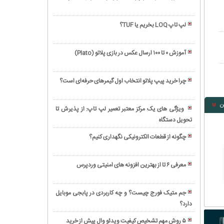
آیا
خرید
لپ تاپ LOQ بخریم یا TUF؟
فالوور
۱۰
اینستاگرام
تا
کار
آموزش ۰ تا ۱۰۰ ارسال عکس در بازی پلاتو (Plato)
از
درستی
معرفی
بهترین
است؟
سیستم‌های
سایت
چرا خرید پیپ پلاتو انتخاب اول گیمرهای حرفه‌ای است؟
جمع‌وجور
های
گوشی
و
خرید
آیفون
ن
کارآمد
ویژگی های یک مرکز معتبر تعمیر لپ تاپ: از پذیرش تا
فالوور
بعدی
برای
تحویل دستگاه
معرفی
اینستاگرام
شما
استفاده
۵
اینجاست!
چگونه از قطعات الکترونیکی نگهداری کنیم؟
روزمره
آژانس
با
۵
برتر
خرید
نکته
خدمات
معرفی ۶ تا از بهترین افزونه‌ های امنیتی وردپرس
قسطی،
مهم
سئو
بیشترین
رویا
که
سایت
کد
به
قبل
جم متیک فورج چیست؟ و چه کاربردی در پابجی موبایل
شرکتی
تخفیف
حقیقت
از
دارد؟
لیست
در
برای
می‌پیوندد
خرید
برترین
ایران؛
خرید
۵ روش مهم تشخیص کیفیت ویدئو وال پیش از خرید