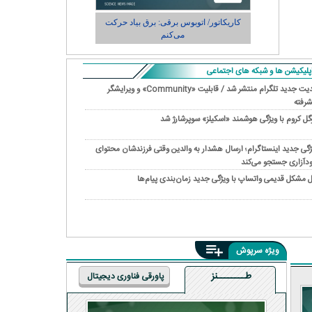
س برقی: برق بیاد حرکت
کاریکاتور/ واکنش پزشکیان به گرانی دارو: من
ی‌کنم
چی کاره بیدم این وسط؟
پلیکیشن ها و شبکه های اجتماعی
آپدیت جدید تلگرام منتشر شد / قابلیت «Community» و ویرایشگر
شرفته
گل کروم با ویژگی هوشمند «اسکیلز» سوپرشارژ شد
ژگی جدید اینستاگرام؛ ارسال هشدار به والدین وقتی فرزندشان محتوای
دآزاری جستجو می‌کند
 مشکل قدیمی واتساپ با ویژگی جدید زمان‌بندی پیام‌ها
ویژه سرپوش
طــــــــنز
پاورقی فناوری دیجیتال