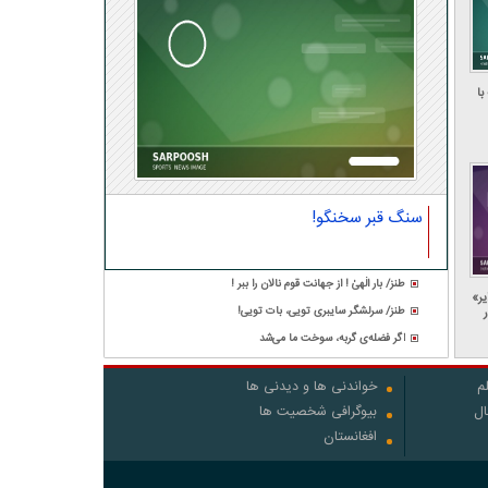
ا
سنگ قبر سخنگو!
طنز/ بار الٰهیٰ ! از جهانت قوم نالان را ببر !
یر»
طنز/ سرلشگر سایبری تویی، بات تویی!
اگر فضله‌ی گربه، سوخت ما می‌شد
م
خواندنی ها و دیدنی ها
ال
بیوگرافی شخصیت ها
افغانستان