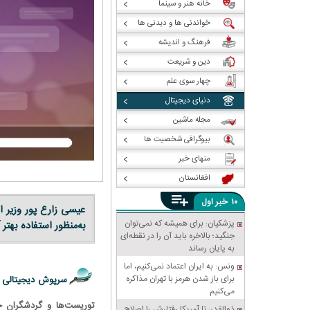
خانه هنر و سینما
خواندنی ها و دیدنی ها
فرهنگ و اندیشه
دین و شریعت
چهار سوی علم
دنیای دیجیتال
مجله ماشین
بیوگرافی شخصیت ها
منهای خبر
افغانستان
خبر
۱۰
اول
عیسی زارع پور وزیر ا
پزشکیان: برای همیشه که نمی‌توان
به‌منظور استفاده بهتر
جنگید؛ بالاخره باید آن را در نقطه‌ای
به پایان رساند
ونس: به ایران اعتماد نمی‌کنیم، اما
برای باز شدن هرمز با تهران مذاکره
سرپوش دیجیتالی 
می‌کنیم
توریست‌ها و گردشگران خ
ذوالقدر: تا آمریکا رفتارش را اصلاح