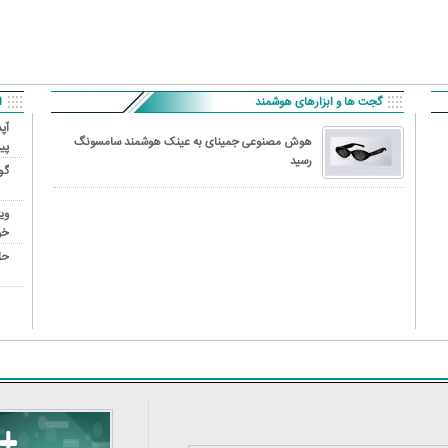
ر قائم
کاریکاتور/ همنشینی شهرام دبیری و
کاریکاتور/ اتوبو
پنگوئن‌های قطب جنوب
م
گجت ها و ابزارهای هوشمند
ا
هوش مصنوعی جمینای به عینک هوشمند سامسونگ
پی
رسید
گو
وی
خو
حل