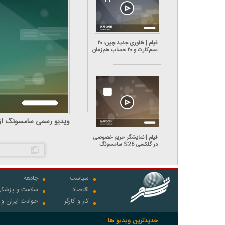
فیلم | فناوری جدید چین؛ ۲۰
سیم‌کارت و ۲۰ حساب هم‌زمان
روی یک موبایل
ویدیو رسمی سامسونگ ا
S26 اولترا
فیلم | نمایشگر حریم خصوصی
در گلکسی S26 سامسونگ
سیاست
جامعه
اقتصاد
سلامت و پزشک
کار و کارگر
حوادث ایران و
جدیدترین ویدیو ها