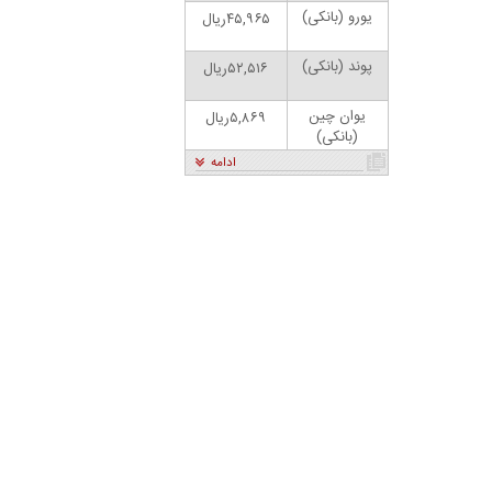
یورو (بانکی)
۴۵,۹۶۵ریال
پوند (بانکی)
۵۲,۵۱۶ریال
یوان چین
۵,۸۶۹ریال
(بانکی)
ادامه