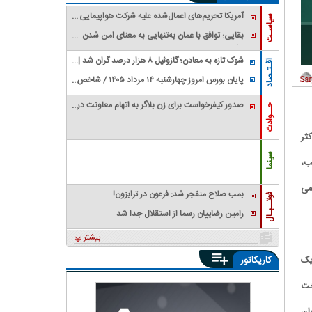
آمریکا تحریم‌های اعمال‌شده علیه شرکت هواپیمایی
سیاسـت
فلای بغداد را حذف کرد
بقایی: توافق با عمان به‌تنهایی به معنای امن شدن
تنگه هرمز برای کشتی‌های عبوری نیست
شوک تازه به معادن؛ گازوئیل ۸ هزار درصد گران شد |
اقـتـصاد
معدنکاران به مرز تعطیلی رسیدند
پایان بورس امروز چهارشنبه ۱۴ مرداد ۱۴۰۵ / شاخص
کل سقف زد؛ ۶.۲ همت پول حقیقی وارد بازار
صدور کیفرخواست برای زن بلاگر به اتهام معاونت در
حــوادث
قتل شوهرش
م ۲۲.۵ درصد و حداکثر
سینما
 ترتیب،
د؛ رقمی
بمب صلاح منفجر شد: فرعون در ترابزون!
فوتــبـال
رامین رضاییان رسما از استقلال جدا شد
بیشتر
ود یک
کاریکاتور
اخت