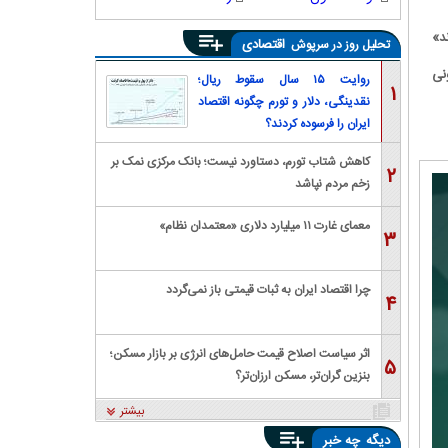
د»
اقتصادی
تحلیل روز در سرپوش
جین حتی با دریافت وام جعاله ۲۸۰ میلیونی
روایت ۱۵ سال سقوط ریال؛
۱
نقدینگی، دلار و تورم چگونه اقتصاد
ایران را فرسوده کردند؟
کاهش شتاب تورم، دستاورد نیست؛ بانک مرکزی نمک بر
۲
زخم مردم نپاشد
معمای غارت ۱۱ میلیارد دلاری «معتمدان نظام»
۳
چرا اقتصاد ایران به ثبات قیمتی باز نمی‌گردد
۴
اثر سیاست اصلاح قیمت حامل‌های انرژی بر بازار مسکن؛
۵
بنزین گران‌تر، مسکن ارزان‌تر؟
بیشتر
دیگه
چه خبر