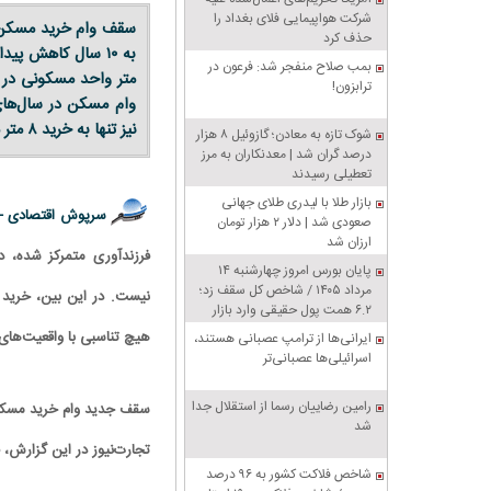
شرکت هواپیمایی فلای بغداد را
حذف کرد
به ۱۰ سال کاهش پ
بمب صلاح منفجر شد: فرعون در
ترابزون!
وام مسکن در سال‌های
نیز تنها به خرید ۸ متر می‌رسد و با وام انفرادی نیز فقط ۴ متر خانه می‌توان خرید!
شوک تازه به معادن؛ گازوئیل ۸ هزار
درصد گران شد | معدنکاران به مرز
تعطیلی رسیدند
بازار طلا با لیدری طلای جهانی
سرپوش اقتصادی -
صعودی شد | دلار ۲ هزار تومان
ارزان شد
فرزندآوری متمرکز شده، در
پایان بورس امروز چهارشنبه ۱۴
مرداد ۱۴۰۵ / شاخص کل سقف زد؛
نیست. در این بین، خرید 
۶.۲ همت پول حقیقی وارد بازار
هیچ تناسبی با واقعیت‌های ا
ایرانی‌ها از ترامپ عصبانی هستند،
اسرائیلی‌ها عصبانی‌تر
رامین رضاییان رسما از استقلال جدا
سقف جدید وام خرید مسکن 
شد
تجارت‌نیوز در این گزارش،
شاخص فلاکت کشور به ۹۶ درصد