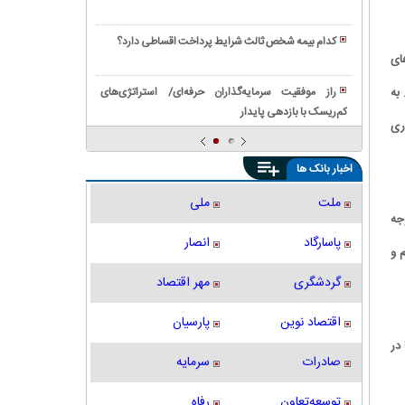
پانل
همه
نقش
با
دیواری
نیازمندی
چسب
راهنمای
از
کدام بیمه شخص ثالث شرایط پرداخت اقساطی دارد؟
ها
سنگ
خرید
ی‌های
ماموت
نقش
و
|
دستگاه
چسب
یده است. به
راز موفقیت سرمایه‌گذاران حرفه‌ای/ استراتژی‌های
راهنمای
شیر
کاشی
کم‌ریسک با بازدهی پایدار
بررسی
انتخاب،
سردکن
یداری
در
کامل
قیمت
در
ساخت
انواع
و
ماندگاری
اخبار بانک ها
‌و
بلوک‌های
ثبت
و
ساز
ساختمانی
سفارش
نگهداری
ملت
ملی
مدرن
|
جه
آنلاین
از
لیست
شیر
پاسارگاد
انصار
کامل
 و
انواع
گردشگری
مهر اقتصاد
بلوک‌ها
اقتصاد نوین
پارسیان
در
صادرات
سرمایه
توسعه‌تعاون
رفاه