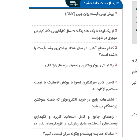
شاید از دست داده باشید
ز از ۱۲ سال
پیش بینی قیمت یوان چین (CNY)
آیا
د
بیمه
از یک ایده تا یک هلدینگ؛ ۲۰ سال کارآفرینی دکتر کیارش
هزینه
سپهری در ماورانت
بهترین
جرثقیل
برقکار
در
کدام مقطع آهنی در سال ۱۴۰۵ بیشترین رشد قیمت را
جنت‌آباد
تصادف
داشته است؟
رکوردشکنی
|
 و
را
تاریخی
خدمات
پشتیبانی بروکر ویتاورس | معرفی راه های ارتباطی
پرداخت
بانک
هم
فوری
بررسی
می‌کند؟
ملی؛
و
ویژگی‌ها
پیام
یز
تامین کابل جوشکاری نسوز با روکش لاستیک با قیمت
حرفه‌ای
و
رشد
مستقیم از کارخانه
مقایسه
برق
کاربردهای
۲۹۶
گیربکس
ساختمان
المتروموتور
اشتباهات رایج در خرید الکتروموتور که باعث سوختن
همتی
فلندر
غرب
چینی
زودهنگام می شود
ثبت
سرمایه
و
تهران
در
شرکت
د.
بانک
SEW؛
راهنمای جامع و کامل انتخاب، کاربرد و نگهداری
صنایع
دانش
ملی
بررسی
چسب‌های آب‌بندی، عایق رطوبتی و افزودنی‌های بتن در
خرید
ایران
بنیان:
برای
تخصصی
پروژه‌های ساختمانی
ساندویچ
بررسی
سامانه حمایت چیست و چگونه در آن ثبت‌نام کنیم؟
اقتصاد
همراه