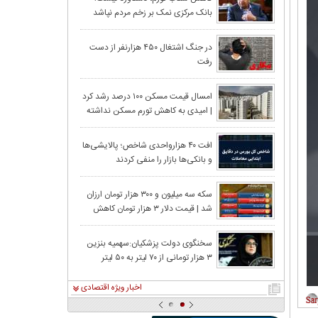
بانک مرکزی نمک بر زخم مردم نپاشد
سهام با افزایش
در جنگ اشتغال ۴۵۰ هزارنفر از دست
رفت
افزایشی را انتخا
امسال قیمت مسکن ۱۰۰ درصد رشد کرد
| امیدی به کاهش تورم مسکن نداشته
سقف زد؛ ۶.۲ همت پول حقیقی وارد بازار
باشید!
افت ۴۰ هزارواحدی شاخص؛ پالایشی‌ها
و بانکی‌ها بازار را منفی کردند
تومان ارزان شد
سکه سه میلیون و ۳۰۰ هزار تومان ارزان
شد | قیمت دلار ۳ هزار تومان کاهش
معدنکاران به مر
یافت
سخنگوی دولت پزشکیان:سهمیه بنزین
۳ هزار تومانی از ۷۰ لیتر به ۵۰ لیتر
۱۹ استان از ۱۰۰ درصد عبور کرد؛ ایلام دوباره صدرنشین شد
کاهش پیدا کرد
اخبار ویژه اقتصادی