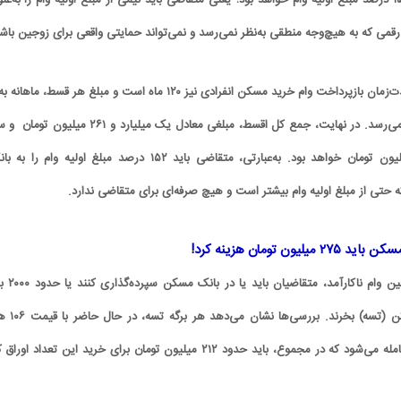
وام خرید مسکن معادل ۱۵۲ درصد مبلغ اولیه وام خواهد بود؛ یعنی متقاضی باید نیمی از مبلغ اولیه وام را به‌عن
، رقمی که به هیچ‌وجه منطقی به‌نظر نمی‌رسد و نمی‌تواند حمایتی واقعی برای زوجین باش
کارتون | واکنش پزشکیان به تمجید جعفر قائم
میلیون و ۶۰۰ هزار تومان می‌رسد. در نهایت، جمع کل اقسط، مبلغی معادل یک میلیارد و ۲۶۱ میلی
کاریکاتور/ همنشینی شهرام دبیر
پناه؛ «جعفر ول کن!»
پنگوئن‌های قطب جنوب
کل وام نیز حدود ۷۶۱ میلیون تومان خواهد بود. به‌عبارتی، متقاضی باید ۱۵۲ درصد مبلغ اولیه وام را
 حتی از مبلغ اولیه وام بیشتر است و هیچ صرفه‌ای برای متقاضی ندارد.
ون تومان هزینه کرد!
از طرفی، برای دریافت همین وام ناکارآم
اوراق تسهیلات خرید مسکن (تسه) بخرند. برر
تومان در بازار فرابورس معامله می‌شود که در مجموع، باید حدود ۲۱۲ میلیون تومان برای خرید این تعداد اور