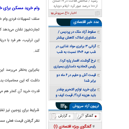
رسید / شاخص فلاکت در ۱۹ استان
از ۱۰۰ درصد عبور کرد؛ ایلام دوباره
وام خرید مسکن برای خ
صدرنشین شد
اخبار داغ سرپوش
عدد
خبر اقتصادی
سقوط آزاد ملک در پردیس /
مشاوران املاک: کاهش بیشتر
قیمت همچنان محتمل است +
گرانی ۳ برابری مواد غذایی در
جدول قیمت
کند.
شب عید ۱۴۰۴ نسبت به شب
عید ۱۴۰۳
نرخ گوشت، افسار پاره کرد/
رئیس اتحادیه دامداران:بسیاری
بنابراین به‌نظر می‌رسد 
از خانوارها توان خرید مرغ هم
قیمت آش و حلیم در ۶ ماه دو
ندارند
داشت که این محاسبات بدون
برابر شد!
برای خرید لوازم التحریر چقدر
قدرت خرید آن کمتر هم می
باید هزینه کرد؟/ قیمت کیف و
کفش مدرسه ۳ برابر شد
تریبون آزاد سرپوش
شرایط برای زوجین نیز تفا
گفتگو
گزارش
نظر گرفتن قیمت فعلی مس
گفتگوی ویژه اقتصادی (
۱
)