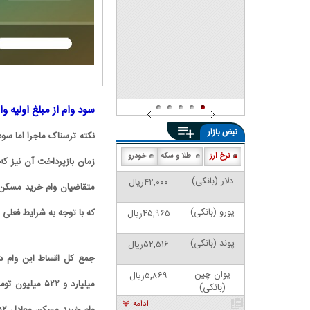
شد
سود وام از مبلغ اولیه و
نبض بازار
نرخ ارز
طلا و سکه
خودرو
دلار (بانکی)
۴۲,۰۰۰ریال
یورو (بانکی)
که با توجه به شرایط فعلی 
۴۵,۹۶۵ریال
پوند (بانکی)
۵۲,۵۱۶ریال
یوان چین
۵,۸۶۹ریال
میلیارد و ۵۲۲
(بانکی)
ادامه