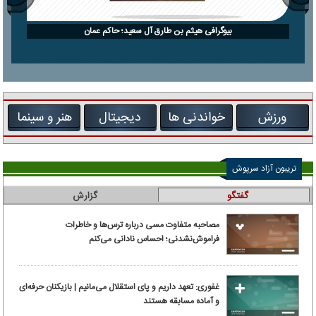
بیوگرافی هیثم بن طارق آل سعید؛ حاکم عمان
ورزش
خواندنی ها
دیجیتال
هنر و سینما
تریبون آزاد سرپوش
گفتگو
گزارش
مصاحبه متفاوت مسی درباره ترس‌ها و خاطرات
فراموش‌نشدنی؛ احساس نادانی می‌کنم
غفوری: تعهد داریم و پای استقلال می‌مانیم | بازیکنان حرفه‌ای
و آماده مسابقه هستند