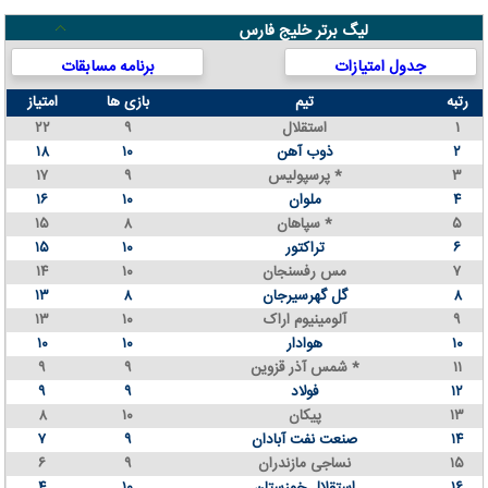
لیگ برتر خلیج فارس
جدول امتیازات
برنامه مسابقات
رتبه
تیم
بازی ها
امتیاز
۱
استقلال
۹
۲۲
۲
ذوب آهن
۱۰
۱۸
۳
پرسپولیس *
۹
۱۷
۴
ملوان
۱۰
۱۶
۵
سپاهان *
۸
۱۵
۶
تراکتور
۱۰
۱۵
۷
مس رفسنجان
۱۰
۱۴
۸
گل گهرسیرجان
۸
۱۳
۹
آلومینیوم اراک
۱۰
۱۳
۱۰
هوادار
۱۰
۱۰
۱۱
شمس آذر قزوین *
۹
۹
۱۲
فولاد
۹
۹
۱۳
پیکان
۱۰
۸
۱۴
صنعت نفت آبادان
۹
۷
۱۵
نساجی مازندران
۹
۶
۱۶
استقلال خوزستان
۱۰
۴