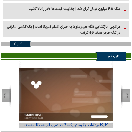
سکه ۴.۵ میلیون تومان گران شد | جذابیت قیمت‌ها دلار را بالا کشید
عراقچی: بازگشایی تنگه هرمز منوط به جبران اقدام آمریکا است | یک کشتی اماراتی
در تنگه هرمز هدف قرار گرفت
بیشتر
کاریکاتور
کاریکاتور/ کتاب 'چگونه قهر کنیم؟' جدیدترین اثر یحیی گل‌محمدی
کاریکاتور