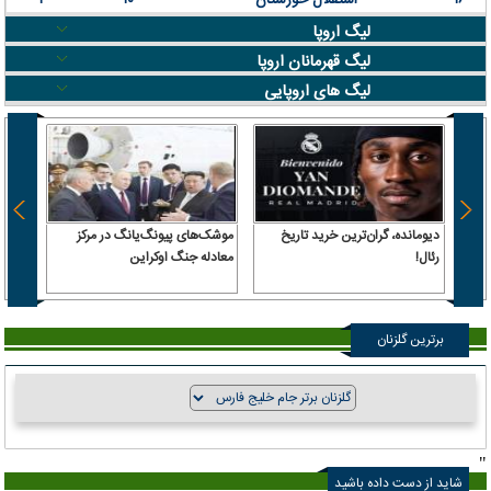
لیگ اروپا
لیگ قهرمانان اروپا
لیگ های اروپایی
دیومانده، گران‌ترین خرید تاریخ
موشک‌های پیونگ‌یانگ در مرکز
رویترز
رئال!
معادله جنگ اوکراین
عوارض
آمریکا
برترین گلزنان
"
شاید از دست داده باشید