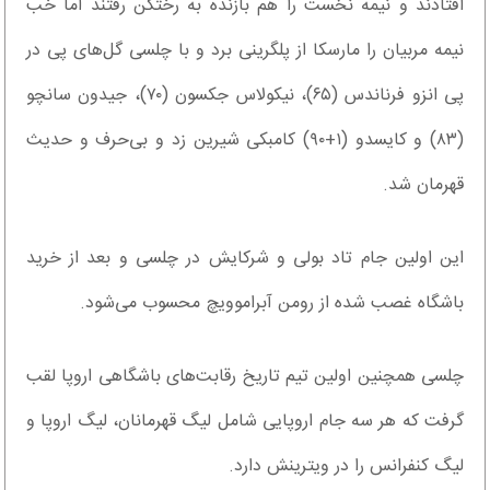
افتادند و نیمه نخست را هم بازنده به رختکن رفتند اما خب
نیمه مربیان را مارسکا از پلگرینی برد و با چلسی گل‌های پی در
پی انزو فرناندس (۶۵)، نیکولاس جکسون (۷۰)، جیدون سانچو
(۸۳) و کایسدو (۱+۹۰) کامبکی شیرین زد و بی‌حرف و حدیث
قهرمان شد.
این اولین جام تاد بولی و شرکایش در چلسی و بعد از خرید
باشگاه غصب شده از رومن آبراموویچ محسوب می‌شود.
چلسی همچنین اولین تیم تاریخ رقابت‌های باشگاهی اروپا لقب
گرفت که هر سه جام اروپایی شامل لیگ قهرمانان، لیگ اروپا و
لیگ کنفرانس را در ویترینش دارد.