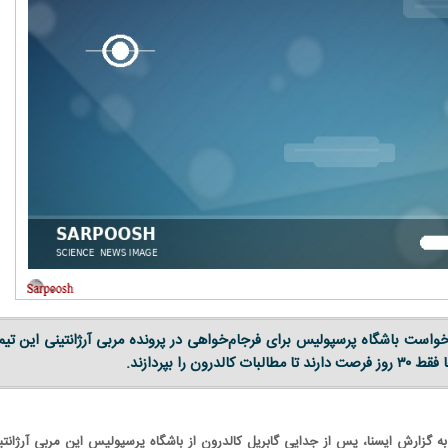
واست باشگاه پرسپولیس برای فرجام‌خواهی در پرونده مربی آرژانتینی این تیم
درون را بپردازند.
به گزارش ایسنا، پس از جدایی گابریل کالدرون از باشگاه پرسپولیس این مربی آرژانتی