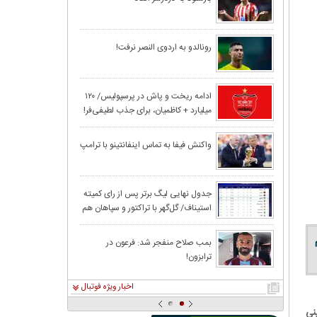
خلیفه استقلالی 
رونالدو به اردوی النصر نرفت!
تکلیف | پرسپولی
رسول خطیبی سر
ادامه ریخت و پاش در پرسپولیس/ ۱۲۰
میلیارد + کاظمیان، برای جذب لطیفی‌فر!
عکس | جشن تولد 
واکنش فیفا به تماس اینفانتینو با ترامپ
وقتی عادل دربراب
جدول نهایی لیگ برتر پس از رای کمیته
استیناف/ گل‌گهر با تراکتور و سپاهان هم
تاوان شرافت!
امتیاز شد
استقلال و قهرمان
بمب صلاح منفجر شد: فرعون در
ترابزون!
اخبار ویژه فوتبال
نی