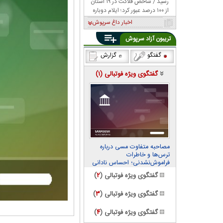
رسید / شاخص فلاکت در ۱۹ استان
از ۱۰۰ درصد عبور کرد؛ ایلام دوباره
صدرنشین شد
اخبار داغ سرپوش
تریبون آزاد سرپوش
گفتگو
گزارش
گفتگوی ویژه فوتبالی (
۱
)
مصاحبه متفاوت مسی درباره
ترس‌ها و خاطرات
فراموش‌نشدنی؛ احساس نادانی
می‌کنم
گفتگوی ویژه فوتبالی (
۲
)
گفتگوی ویژه فوتبالی (
۳
)
گفتگوی ویژه فوتبالی (
۴
)