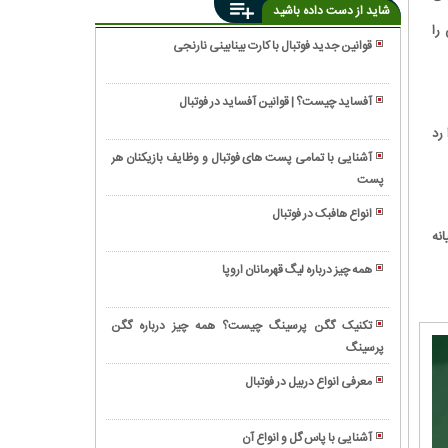
شاید از دست داده باشید
را
قوانین جدید فوتبال با کارت بینابینی نارنجی
انواع
تکل
آفساید چیست؟ | قوانین آفساید در فوتبال
در
دلایل
را رد
فوتبال
استفاده
چیست؟
آشنایی با تمامی پست های فوتبال و وظایف بازیکنان هر
از
پست
اصول
کارت
ضد
زرد
انواع هافبک در فوتبال
حمله
در
درصد سود سالیانه
بازیسازی
در
فوتبال
در
فوتبال
همه چیز درباره لیگ قهرمانان اروپا
چیست؟
فوتبال
چیست؟
گلات
یعنی
در
چه؟
تکنیک گگن پرسینگ چیست؟ همه چیز درباره گگن
فوتبال
پرسینگ
گل
چیست؟
های
معرفی انواع دربیل در فوتبال
مورد
آشنایی
انتظار
با
(xG)
آشنایی با پاس گل و انواع آن