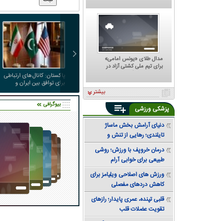
که هر تصمیمش ترسناک است؛
پشت مهدی تاج به کجا گرم
است؟
مدال طلای «یونس امامی»
برای تیم ملی کشتی آزاد در
تورنمنت رنکینگ آلبانی
پاکستان: کانال‌های ارتباطی
برای توافق بین ایران و
آمریکا داریم
بیشتر
بیوگرافی
پزشکی ورزشی
دنیای آرامش بخش ماساژ
تایلندی؛ رهایی از تنش و
دستیابی به تعادل
درمان خروپف با ورزش؛ روشی
طبیعی برای خوابی آرام
ورزش های اصلاحی ویلیامز برای
کاهش دردهای مفصلی
قلبی تپنده، عمری پایدار؛ رازهای
تقویت عضلات قلب