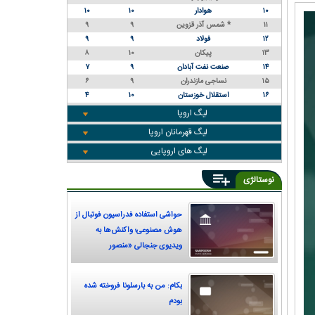
۱۰
هوادار
۱۰
۱۰
۱۱
شمس آذر قزوین *
۹
۹
۱۲
فولاد
۹
۹
۱۳
پیکان
۱۰
۸
۱۴
صنعت نفت آبادان
۹
۷
۱۵
نساجی مازندران
۹
۶
۱۶
استقلال خوزستان
۱۰
۴
لیگ اروپا
لیگ قهرمانان اروپا
لیگ های اروپایی
نوستالژی
حواشی استفاده فدراسیون فوتبال از
هوش مصنوعی؛ واکنش‌ها به
ویدیوی جنجالی «منصور
پورحیدری»
بکام: من به بارسلونا فروخته شده
بودم