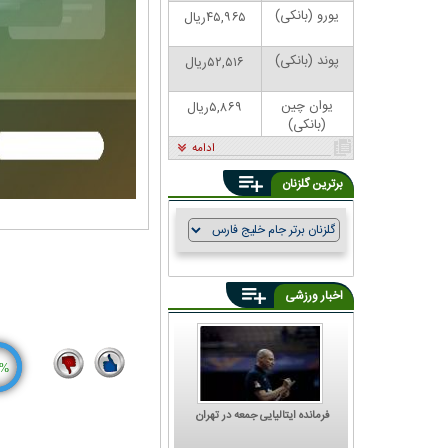
یورو (بانکی)
۴۵,۹۶۵ریال
پوند (بانکی)
۵۲,۵۱۶ریال
یوان چین
۵,۸۶۹ریال
(بانکی)
ادامه
برترین گلزنان
اخبار ورزشی
%
5
16
فرمانده ایتالیایی جمعه در تهران