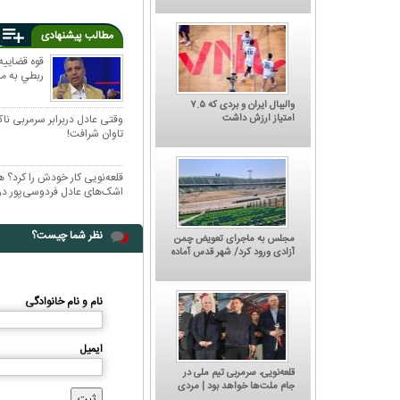
مطالب پیشنهادی
قوه قضايي
ربطي به ما
والیبال ایران و بردی که ۷.۵
امتیاز ارزش داشت
وقتی عادل دربرابر سرمربی ناک
تاوان شرافت!
اشک‌های عادل فردوسی‌پور در
نظر شما چیست؟
مجلس به ماجرای تعویض چمن
آزادی ورود کرد/ شهر قدس آماده
میزبانی دوباره از استقلال و
پرسپولیس
چگونه قهر کنیم؟' جدیدترین
کاریکاتور/ باشگاه پرسپولیس: امروز نوبت
نام و نام خانوادگی
حیی گل‌محمدی
شکایت از کجاست؟
ایمیل
قلعه‌نویی، سرمربی تیم ملی در
جام ملت‌ها خواهد بود | مردی