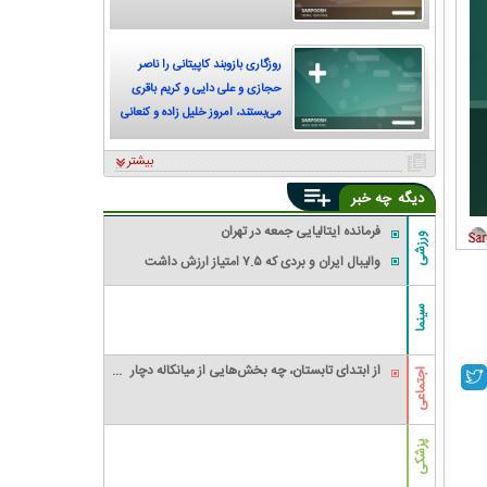
روزگاری بازوبند کاپیتانی را ناصر
حجازی و علی دایی و کریم باقری
می‌بستند، امروز خلیل زاده و کنعانی
زادگان
بیشتر
دیگه
چه خبر
فرمانده ایتالیایی جمعه در تهران
ورزشی
والیبال ایران و بردی که ۷.۵ امتیاز ارزش داشت
سینما
از ابتدای تابستان، چه بخش‌هایی از میانکاله دچار
اجتماعی
آتش‌سوزی شده‌اند و وسعت خسارت چقدر بوده
است؟
پزشکی