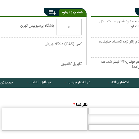
همه چیز درباره
ه: مسدود شدن سايت عادل
باشگاه پرسپولیس تهران
 ندارد
ام زانو نزد؛ انسداد حقیقت؛
کس (CAS) دادگاه ورزش
قلعه‌نویی کار خودش را کرد؟ هم فوتبال۳۶۰ فیلتر شد، هم
گابریل کالدرون
آمد!
انتشار یافته:
در انتظار بررسی:
غیر قابل انتشار:
جدیدتری
۰
۰
۰
کاریکاتور/ سوء استفاده فتح‌الله‌زاده از نام و
کارتون/ بازیکنان پرسپولیس مقابل 
نظر شما
*
محبوبیت ناصر حجازی
فقط صندلیم رو ازم نگیرید!