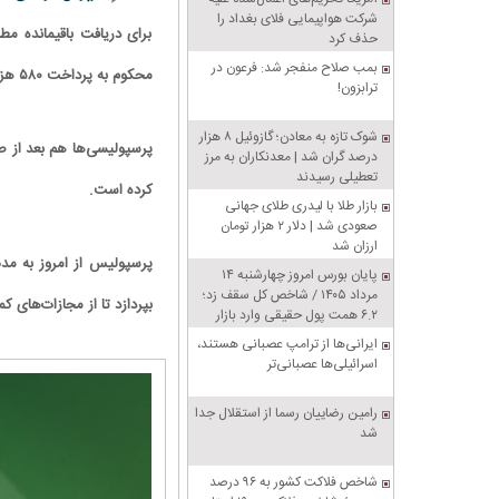
شرکت هواپیمایی فلای بغداد را
برای دریافت باقیمانده م
حذف کرد
بمب صلاح منفجر شد: فرعون در
محکوم به پرداخت ۵۸۰ هزار دلار به این مربی آرژانتینی کرد.
ترابزون!
شوک تازه به معادن؛ گازوئیل ۸ هزار
درصد گران شد | معدنکاران به مرز
تعطیلی رسیدند
کرده است.
بازار طلا با لیدری طلای جهانی
صعودی شد | دلار ۲ هزار تومان
ارزان شد
پایان بورس امروز چهارشنبه ۱۴
مرداد ۱۴۰۵ / شاخص کل سقف زد؛
بپردازد تا از مجازات‌های ک
۶.۲ همت پول حقیقی وارد بازار
ایرانی‌ها از ترامپ عصبانی هستند،
اسرائیلی‌ها عصبانی‌تر
رامین رضاییان رسما از استقلال جدا
شد
شاخص فلاکت کشور به ۹۶ درصد