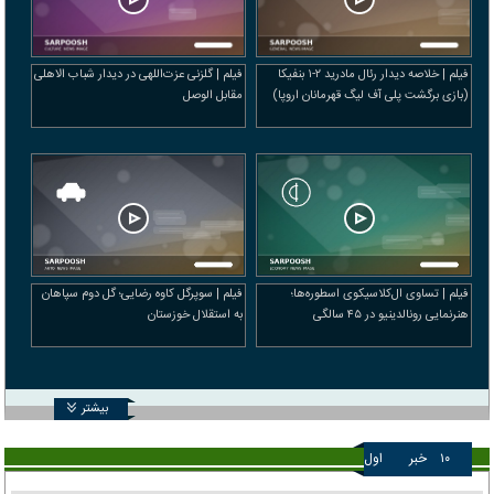
فیلم | خلاصه دیدار رئال مادرید ۲-۱ بنفیکا
فیلم | گلزنی عزت‌اللهی در دیدار شباب الاهلی
(بازی برگشت پلی آف لیگ قهرمانان اروپا)
مقابل الوصل
فیلم | تساوی ال‌کلاسیکوی اسطوره‌ها؛
فیلم | سوپرگل کاوه رضایی؛ گل دوم سپاهان
هنرنمایی رونالدینیو در ۴۵ سالگی
به استقلال خوزستان
بیشتر
۱۰
خبر
اول