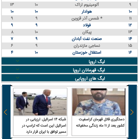
۹
آلومینیوم اراک
۱۰
۱۳
۱۰
هوادار
۱۰
۱۰
۱۱
شمس آذر قزوین *
۹
۹
۱۲
فولاد
۹
۹
۱۳
پیکان
۱۰
۸
۱۴
صنعت نفت آبادان
۹
۷
۱۵
نساجی مازندران
۹
۶
۱۶
استقلال خوزستان
۱۰
۴
لیگ اروپا
لیگ قهرمانان اروپا
لیگ های اروپایی
دستگیری قاتل قهرمان کراسفیت
شبکه ۱۴ اسرائیل: ارزیابی در
فاجعه
کشور بعد از ۱۱ ماه زندگی مخفیانه
اسرائیل این است که ترامپ در
آورد!
مسیر توافق با ایران قرار دارد