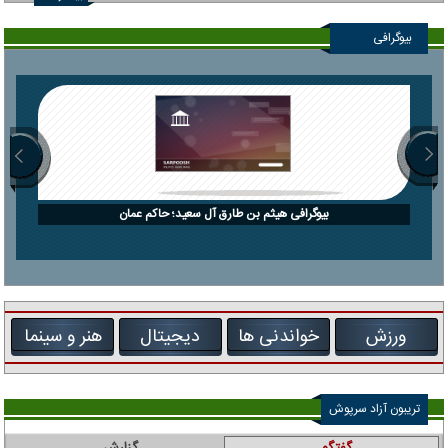
بیوگرافی
بیوگرافی هیثم بن طارق آل سعید؛ حاکم عمان
ورزش
خواندنی ها
دیجیتال
هنر و سینما
تریبون آزاد سرپوش
گفتگو
گزارش