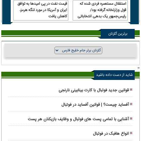
استقلال مستعمره فردی شده که
قیمت نفت در پی امیدها به توافق
بردلی
قول وزارتخانه گرفته بود/
ایران و آمریکا در مورد تنگه هرمز،
مشابه
رئیس‌جمهور یک بدهی انتخاباتی
کاهش یافت
بعد از ۳ سال نام
داشت، باشگاه را به او داد!
برترین گلزنان
"
شاید از دست داده باشید
قوانین جدید فوتبال با کارت بینابینی نارنجی
آفساید چیست؟ | قوانین آفساید در فوتبال
آشنایی با تمامی پست های فوتبال و وظایف بازیکنان هر پست
انواع هافبک در فوتبال