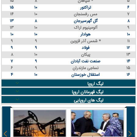
۵
سپاهان *
۸
۱۵
۶
تراکتور
۱۰
۱۵
۷
مس رفسنجان
۱۰
۱۴
۸
گل گهرسیرجان
۸
۱۳
۹
آلومینیوم اراک
۱۰
۱۳
۱۰
هوادار
۱۰
۱۰
۱۱
شمس آذر قزوین *
۹
۹
۱۲
فولاد
۹
۹
۱۳
پیکان
۱۰
۸
۱۴
صنعت نفت آبادان
۹
۷
۱۵
نساجی مازندران
۹
۶
۱۶
استقلال خوزستان
۱۰
۴
لیگ اروپا
لیگ قهرمانان اروپا
لیگ های اروپایی