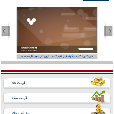
کاریکاتور/ کتاب 'چگونه قهر کنیم؟' جدیدترین اثر یحیی گل‌محمدی
کاریکاتور
قیمت طلا
قیمت سکه
نرخ ارز و دلار