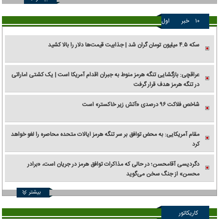
۱۰
خبر
اول
سکه ۴.۵ میلیون تومان گران شد | جذابیت قیمت‌ها دلار را بالا کشید
عراقچی: بازگشایی تنگه هرمز منوط به جبران اقدام آمریکا است | یک کشتی اماراتی
در تنگه هرمز هدف قرار گرفت
شاخص فلاکت ۹۶ درصدی «آتش زیر خاکستر» است
مقام آمریکایی: به محض توافق بر سر تنگه هرمز ایالات متحده محاصره را لغو خواهد
کرد
دگردیسی آقامحسن؛ در حالی که مذاکرات توافق هرمز در جریان است، «برادر
محسن» از جنگ سخن می‌گوید
بیشتر
کاریکاتور