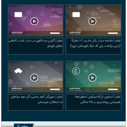
فیلم | خلاصه دیدار رئال مادرید ۲-۱ بنفیکا
فیلم | گلزنی عزت‌اللهی در دیدار شباب الاهلی
(بازی برگشت پلی آف لیگ قهرمانان اروپا)
مقابل الوصل
فیلم | تساوی ال‌کلاسیکوی اسطوره‌ها؛
فیلم | سوپرگل کاوه رضایی؛ گل دوم سپاهان
هنرنمایی رونالدینیو در ۴۵ سالگی
به استقلال خوزستان
بیشتر