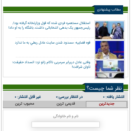
مطالب پیشنهادی
استقلال مستعمره فردی شده که قول وزارتخانه گرفته بود/
رئیس‌جمهور یک بدهی انتخاباتی داشت، باشگاه را به او داد!
قوه قضاييه: مسدود شدن سايت عادل ربطي به ما ندارد
وقتی عادل دربرابر سرمربی ناکام زانو نزد؛ انسداد حقیقت؛
تاوان شرافت!
نظر شما چیست؟
انتشار یافته:
در انتظار بررسی:
غیر قابل انتشار:
۰
۰
۰
جدیدترین
قدیمی ترین
محبوب ترین
نام و نام خانوادگی