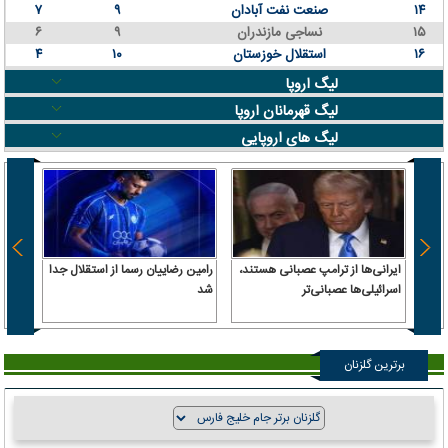
۱۴
صنعت نفت آبادان
۹
۷
۱۵
نساجی مازندران
۹
۶
۱۶
استقلال خوزستان
۱۰
۴
لیگ اروپا
لیگ قهرمانان اروپا
لیگ های اروپایی
ایرانی‌ها از ترامپ عصبانی هستند،
رامین رضاییان رسما از استقلال جدا
اسرائیلی‌ها عصبانی‌تر
شد
۶.۲ همت پول حقیقی وارد بازار
برترین گلزنان