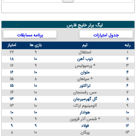
لیگ برتر خلیج فارس
جدول امتیازات
برنامه مسابقات
رتبه
تیم
بازی ها
امتیاز
۱
استقلال
۹
۲۲
۲
ذوب آهن
۱۰
۱۸
۳
پرسپولیس *
۹
۱۷
۴
ملوان
۱۰
۱۶
۵
سپاهان *
۸
۱۵
۶
تراکتور
۱۰
۱۵
۷
مس رفسنجان
۱۰
۱۴
۸
گل گهرسیرجان
۸
۱۳
۹
آلومینیوم اراک
۱۰
۱۳
۱۰
هوادار
۱۰
۱۰
۱۱
شمس آذر قزوین *
۹
۹
۱۲
فولاد
۹
۹
۱۳
پیکان
۱۰
۸