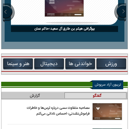
بیوگرافی هیثم بن طارق آل سعید؛ حاکم عمان
ورزش
خواندنی ها
دیجیتال
هنر و سینما
تریبون آزاد سرپوش
گفتگو
گزارش
مصاحبه متفاوت مسی درباره ترس‌ها و خاطرات
فراموش‌نشدنی؛ احساس نادانی می‌کنم