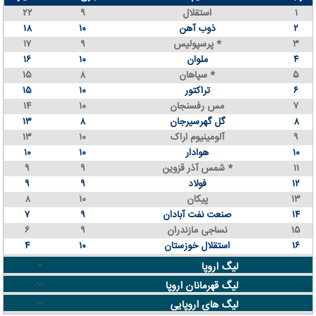
۱
استقلال
۹
۲۲
۲
ذوب آهن
۱۰
۱۸
۳
پرسپولیس *
۹
۱۷
۴
ملوان
۱۰
۱۶
۵
سپاهان *
۸
۱۵
۶
تراکتور
۱۰
۱۵
۷
مس رفسنجان
۱۰
۱۴
۸
گل گهرسیرجان
۸
۱۳
۹
آلومینیوم اراک
۱۰
۱۳
۱۰
هوادار
۱۰
۱۰
۱۱
شمس آذر قزوین *
۹
۹
۱۲
فولاد
۹
۹
۱۳
پیکان
۱۰
۸
۱۴
صنعت نفت آبادان
۹
۷
۱۵
نساجی مازندران
۹
۶
۱۶
استقلال خوزستان
۱۰
۴
لیگ اروپا
لیگ قهرمانان اروپا
لیگ های اروپایی