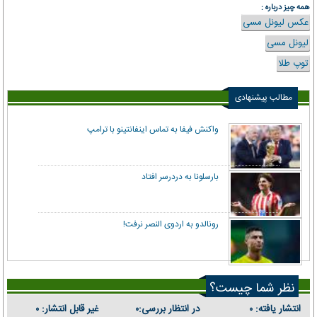
همه چیز درباره :
عکس لیونل مسی
لیونل مسی
توپ طلا
مطالب پیشنهادی
واکنش فیفا به تماس اینفانتینو با ترامپ
بارسلونا به دردرسر افتاد
رونالدو به اردوی النصر نرفت!
نظر شما چیست؟
انتشار یافته:
در انتظار بررسی:
غیر قابل انتشار:
۰
۰
۰