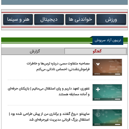
ورزش
خواندنی ها
دیجیتال
هنر و سینما
تریبون آزاد سرپوش
گفتگو
گزارش
مصاحبه متفاوت مسی درباره ترس‌ها و خاطرات
فراموش‌نشدنی؛ احساس نادانی می‌کنم
غفوری: تعهد داریم و پای استقلال می‌مانیم | بازیکنان حرفه‌ای
و آماده مسابقه هستند
ساپینتو: دروغ گفتند و برکناری من از پیش طراحی شده بود |
استقلال بزرگ قربانی مدیریت غیرحرفه‌ای شد