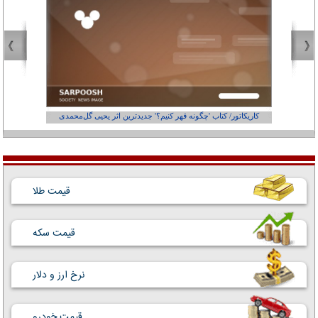
کاریکاتور/ کتاب 'چگونه قهر کنیم؟' جدیدترین اثر یحیی گل‌محمدی
کاریکاتور
قیمت طلا
قیمت سکه
نرخ ارز و دلار
قیمت خودرو