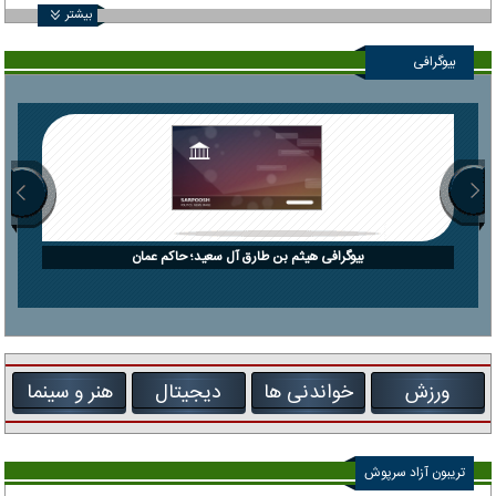
بیشتر
بیوگرافی
بیوگرافی هیثم بن طارق آل سعید؛ حاکم عمان
ورزش
خواندنی ها
دیجیتال
هنر و سینما
تریبون آزاد سرپوش