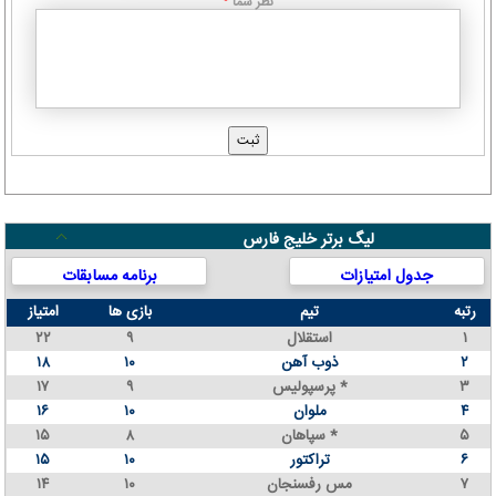
نظر شما
*
لیگ برتر خلیج فارس
جدول امتیازات
برنامه مسابقات
رتبه
تیم
بازی ها
امتیاز
۱
استقلال
۹
۲۲
۲
ذوب آهن
۱۰
۱۸
۳
پرسپولیس *
۹
۱۷
۴
ملوان
۱۰
۱۶
۵
سپاهان *
۸
۱۵
۶
تراکتور
۱۰
۱۵
۷
مس رفسنجان
۱۰
۱۴