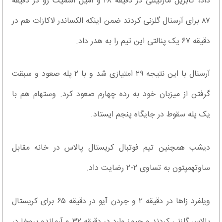
داد، گابریل مارتینلی در دقیقه ۴۸ و امیل اسمیت رو در دقیقه
۸۷ برای آرسنال گلزنی کردند ضمن اینکه الکساندر لاکازات هم در
دقیقه ۶۷ یک پنالتی این تیم را به هدر داد.
آرسنال با این نتیجه ۲۹ امتیازی شد و با ۲ پله صعود و سبقت
گرفتن از میزبان خود به رده چهارم صعود کرد. وستهام هم با
یک پله سقوط در جایگاه پنجم ایستاد.
دیشب همچنین تیم فوتبال کریستال پالاس در خانه مقابل
ساوتهمپتون به تساوی ۲-۲ رضایت داد.
ویلفرد زاها در دقیقه ۲ و جردن آیو در دقیقه ۶۵ برای کریستال
پالاس گلزنی کردند و جیمز وارد در دقیقه ۳۲ و آرماندو بروخا در