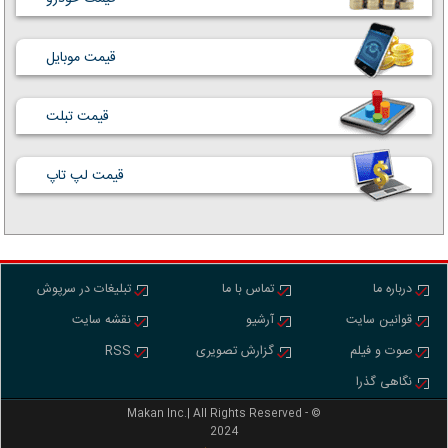
قیمت موبایل
قیمت تبلت
قیمت لپ تاپ
درباره ما
تماس با ما
تبلیغات در سرپوش
قوانین سایت
آرشیو
نقشه سایت
صوت و فیلم
گزارش تصویری
RSS
نگاهی گذرا
Makan Inc.‎‎‎| All Rights Reserved - ©
2024