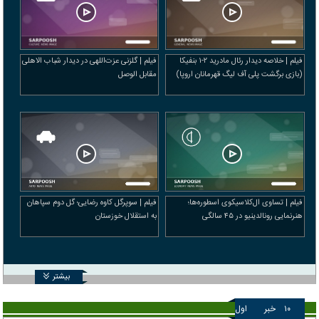
فیلم | خلاصه دیدار رئال مادرید ۲-۱ بنفیکا
فیلم | گلزنی عزت‌اللهی در دیدار شباب الاهلی
(بازی برگشت پلی آف لیگ قهرمانان اروپا)
مقابل الوصل
فیلم | تساوی ال‌کلاسیکوی اسطوره‌ها؛
فیلم | سوپرگل کاوه رضایی؛ گل دوم سپاهان
هنرنمایی رونالدینیو در ۴۵ سالگی
به استقلال خوزستان
بیشتر
۱۰
خبر
اول